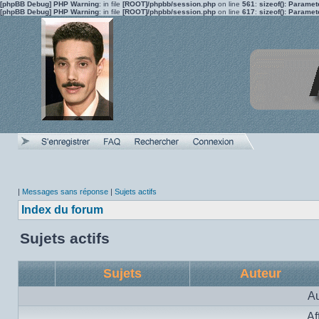
[phpBB Debug] PHP Warning
: in file
[ROOT]/phpbb/session.php
on line
561
:
sizeof(): Parame
[phpBB Debug] PHP Warning
: in file
[ROOT]/phpbb/session.php
on line
617
:
sizeof(): Parame
|
Messages sans réponse
|
Sujets actifs
Index du forum
Sujets actifs
Sujets
Auteur
Au
Af