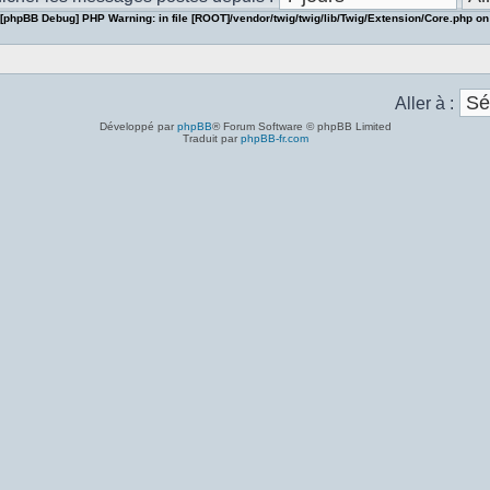
[phpBB Debug] PHP Warning
: in file
[ROOT]/vendor/twig/twig/lib/Twig/Extension/Core.php
on
Aller à :
Développé par
phpBB
® Forum Software © phpBB Limited
Traduit par
phpBB-fr.com