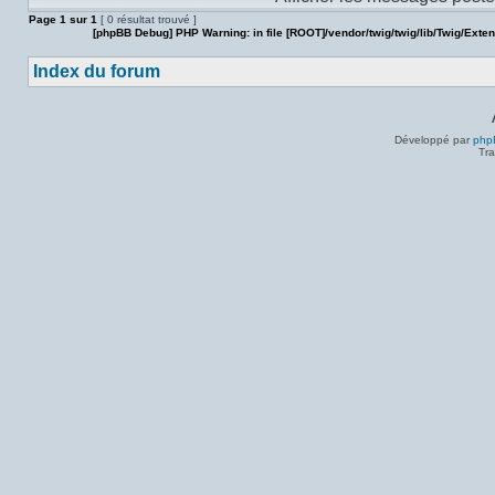
Page
1
sur
1
[ 0 résultat trouvé ]
[phpBB Debug] PHP Warning
: in file
[ROOT]/vendor/twig/twig/lib/Twig/Exte
Index du forum
Développé par
php
Tra