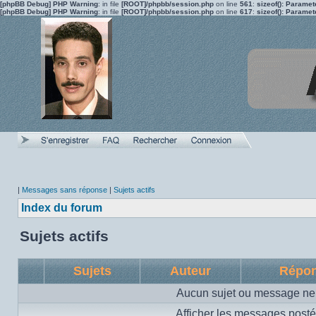
[phpBB Debug] PHP Warning
: in file
[ROOT]/phpbb/session.php
on line
561
:
sizeof(): Parame
[phpBB Debug] PHP Warning
: in file
[ROOT]/phpbb/session.php
on line
617
:
sizeof(): Parame
|
Messages sans réponse
|
Sujets actifs
Index du forum
Sujets actifs
Sujets
Auteur
Répo
Aucun sujet ou message ne 
Afficher les messages posté