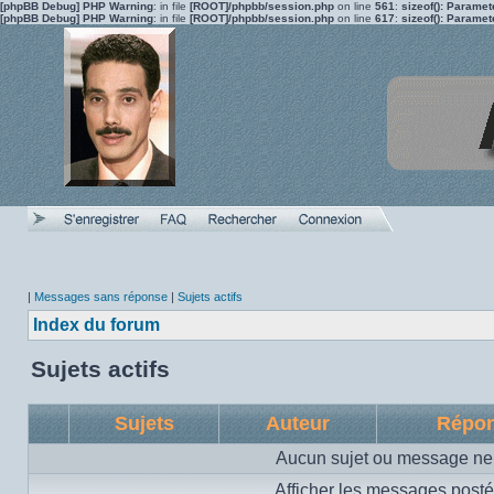
[phpBB Debug] PHP Warning
: in file
[ROOT]/phpbb/session.php
on line
561
:
sizeof(): Parame
[phpBB Debug] PHP Warning
: in file
[ROOT]/phpbb/session.php
on line
617
:
sizeof(): Parame
|
Messages sans réponse
|
Sujets actifs
Index du forum
Sujets actifs
Sujets
Auteur
Répo
Aucun sujet ou message ne 
Afficher les messages posté