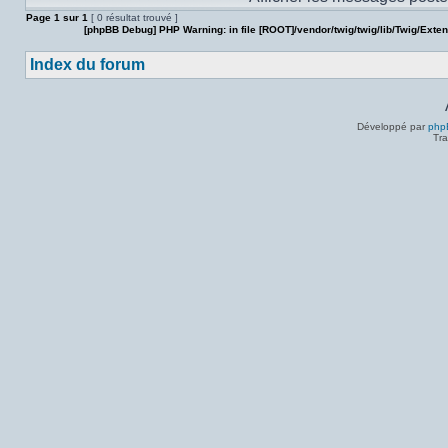
Page
1
sur
1
[ 0 résultat trouvé ]
[phpBB Debug] PHP Warning
: in file
[ROOT]/vendor/twig/twig/lib/Twig/Exte
Index du forum
Développé par
php
Tra