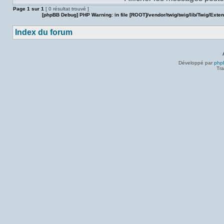
Page
1
sur
1
[ 0 résultat trouvé ]
[phpBB Debug] PHP Warning
: in file
[ROOT]/vendor/twig/twig/lib/Twig/Exte
Index du forum
Développé par
php
Tra