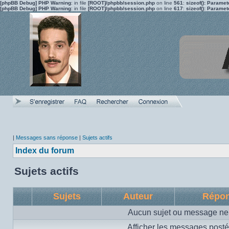
[phpBB Debug] PHP Warning
: in file
[ROOT]/phpbb/session.php
on line
561
:
sizeof(): Parame
[phpBB Debug] PHP Warning
: in file
[ROOT]/phpbb/session.php
on line
617
:
sizeof(): Parame
|
Messages sans réponse
|
Sujets actifs
Index du forum
Sujets actifs
Sujets
Auteur
Répo
Aucun sujet ou message ne 
Afficher les messages posté