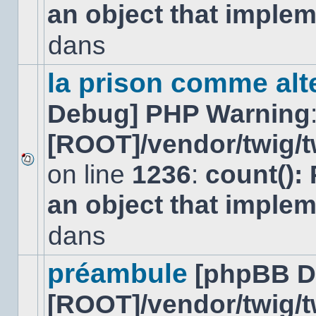
an object that imple
message
non-
lu
dans
dans
ce
sujet.
la prison comme alte
Debug] PHP Warning
[ROOT]/vendor/twig/t
on line
1236
:
count():
Aucun
nouveau
an object that imple
message
non-
lu
dans
dans
ce
sujet.
préambule
[phpBB D
[ROOT]/vendor/twig/t