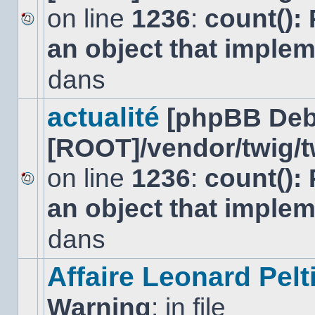
on line
1236
:
count():
Aucun
an object that imple
nouveau
message
non-
dans
lu
dans
ce
actualité
[phpBB Deb
sujet.
[ROOT]/vendor/twig/t
on line
1236
:
count():
Aucun
an object that imple
nouveau
message
non-
dans
lu
dans
ce
Affaire Leonard Pelt
sujet.
Warning
: in file