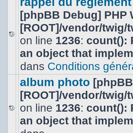
rappel du réglement
[phpBB Debug] PHP 
[ROOT]/vendor/twig/t
on line
1236
:
count():
Aucun
nouveau
an object that imple
message
non-
lu
dans
Conditions général
dans
ce
sujet.
album photo
[phpBB
[ROOT]/vendor/twig/t
on line
1236
:
count():
Aucun
an object that imple
nouveau
message
non-