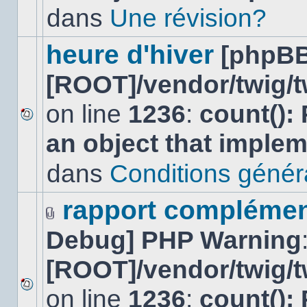
lu
dans
Une révision?
dans
ce
sujet.
heure d'hiver
[phpBB
[ROOT]/vendor/twig/t
on line
1236
:
count():
Aucun
an object that imple
nouveau
message
non-
dans
Conditions général
lu
dans
ce
rapport complément
sujet.
Fichier(s)
Debug] PHP Warning
joint(s)
[ROOT]/vendor/twig/t
on line
1236
:
count():
Aucun