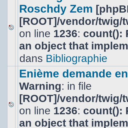
Roschdy Zem
[phpB
[ROOT]/vendor/twig/t
on line
1236
:
count():
Aucun
nouveau
an object that imple
message
non-
lu
dans
Bibliographie
dans
ce
sujet.
Enième demande en 
Warning
: in file
[ROOT]/vendor/twig/t
on line
1236
:
count():
Aucun
nouveau
an object that imple
message
non-