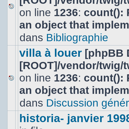
[ROOT]/vendor/twig/t
on line
1236
:
count():
Aucun
nouveau
an object that imple
message
non-
lu
dans
Bibliographie
dans
ce
sujet.
villa à louer
[phpBB 
[ROOT]/vendor/twig/t
on line
1236
:
count():
Aucun
an object that imple
nouveau
message
non-
dans
Discussion génér
lu
dans
ce
historia- janvier 199
sujet.