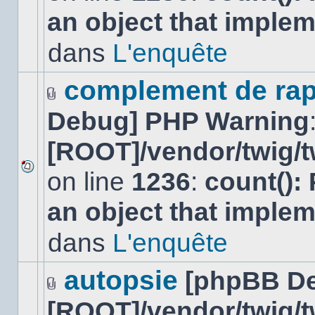
nouveau
an object that imple
message
non-
lu
dans
L'enquête
dans
ce
sujet.
complement de rap
Fichier(s)
Debug] PHP Warning
joint(s)
[ROOT]/vendor/twig/t
on line
1236
:
count():
Aucun
nouveau
an object that imple
message
non-
lu
dans
L'enquête
dans
ce
sujet.
autopsie
[phpBB D
Fichier(s)
[ROOT]/vendor/twig/t
joint(s)