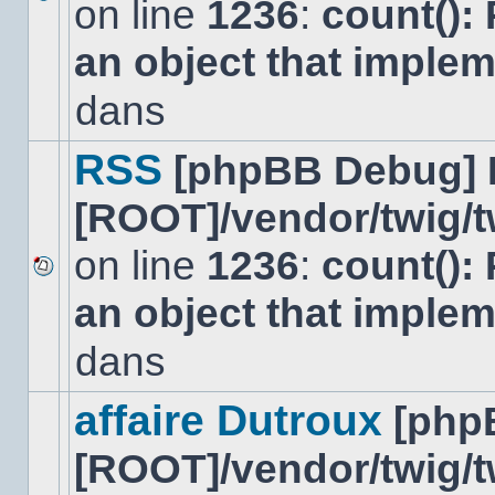
on line
1236
:
count():
Aucun
nouveau
an object that imple
message
non-
lu
dans
dans
ce
sujet.
RSS
[phpBB Debug] 
[ROOT]/vendor/twig/t
on line
1236
:
count():
Aucun
an object that imple
nouveau
message
non-
dans
lu
dans
ce
affaire Dutroux
[php
sujet.
[ROOT]/vendor/twig/t