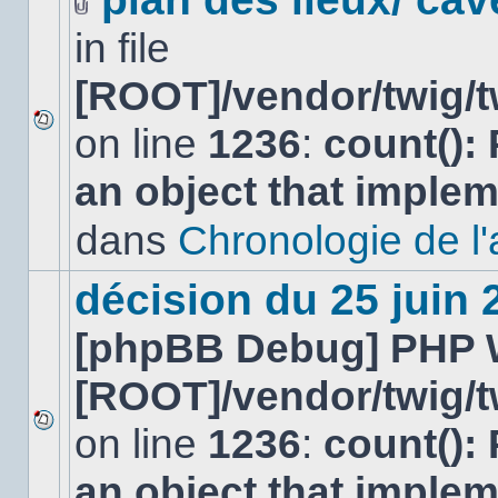
Fichier(s)
in file
joint(s)
[ROOT]/vendor/twig/t
on line
1236
:
count():
Aucun
nouveau
an object that imple
message
non-
lu
dans
Chronologie de l'af
dans
ce
sujet.
décision du 25 juin
[phpBB Debug] PHP 
[ROOT]/vendor/twig/t
on line
1236
:
count():
Aucun
nouveau
an object that imple
message