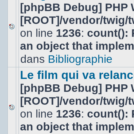
[phpBB Debug] PHP 
[ROOT]/vendor/twig/t
on line
1236
:
count():
Aucun
nouveau
an object that imple
message
non-
lu
dans
Bibliographie
dans
ce
sujet.
Le film qui va relan
[phpBB Debug] PHP 
[ROOT]/vendor/twig/t
on line
1236
:
count():
Aucun
nouveau
an object that imple
message
non-