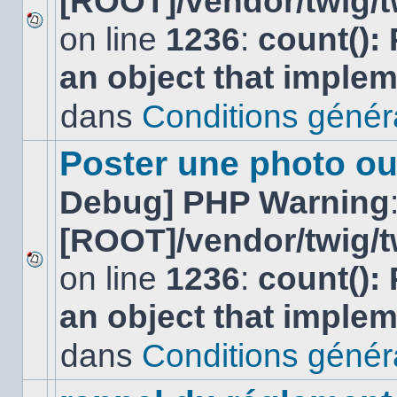
[ROOT]/vendor/twig/t
on line
1236
:
count():
Aucun
nouveau
an object that imple
message
non-
lu
dans
Conditions général
dans
ce
sujet.
Poster une photo ou
Debug] PHP Warning
[ROOT]/vendor/twig/t
on line
1236
:
count():
Aucun
nouveau
an object that imple
message
non-
lu
dans
Conditions général
dans
ce
sujet.