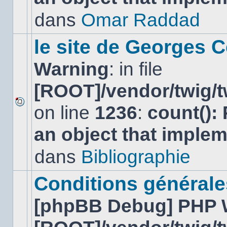
non-
lu
dans
Omar Raddad
dans
ce
sujet.
le site de Georges C
Warning
: in file
[ROOT]/vendor/twig/t
on line
1236
:
count():
Aucun
nouveau
an object that imple
message
non-
lu
dans
Bibliographie
dans
ce
sujet.
Conditions générales
[phpBB Debug] PHP 