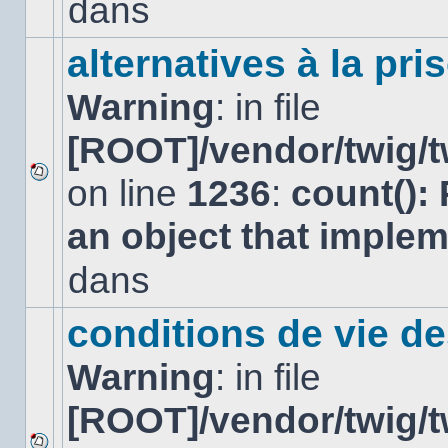
dans
dans
ce
sujet.
alternatives à la pri
Warning
: in file
[ROOT]/vendor/twig/t
on line
1236
:
count():
Aucun
nouveau
an object that imple
message
non-
lu
dans
dans
ce
sujet.
conditions de vie d
Warning
: in file
[ROOT]/vendor/twig/t