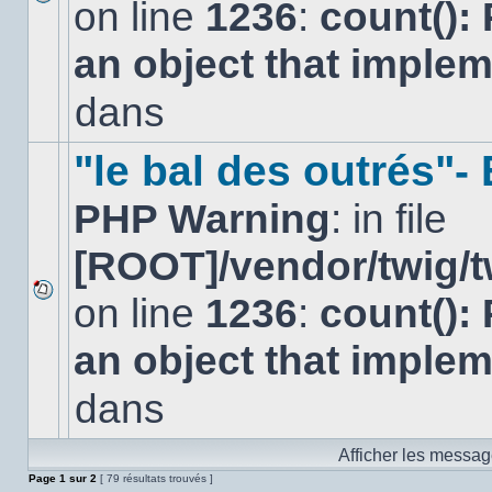
on line
1236
:
count():
Aucun
nouveau
an object that imple
message
non-
lu
dans
dans
ce
sujet.
"le bal des outrés"
PHP Warning
: in file
[ROOT]/vendor/twig/t
on line
1236
:
count():
Aucun
nouveau
an object that imple
message
non-
lu
dans
dans
ce
sujet.
Afficher les messag
Page
1
sur
2
[ 79 résultats trouvés ]