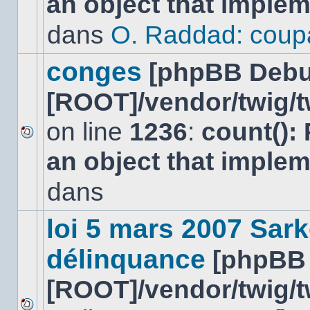
an object that imple
message
non-
dans
O. Raddad: coup
lu
dans
ce
conges
[phpBB Debu
sujet.
[ROOT]/vendor/twig/t
on line
1236
:
count():
Aucun
an object that imple
nouveau
message
non-
dans
lu
dans
ce
loi 5 mars 2007 Sark
sujet.
délinquance
[phpBB
[ROOT]/vendor/twig/t