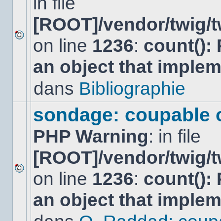
in file
[ROOT]/vendor/twig/t
on line
1236
:
count():
Aucun
nouveau
an object that imple
message
non-
lu
dans
Bibliographie
dans
ce
sujet.
sondage: coupable 
PHP Warning
: in file
[ROOT]/vendor/twig/t
on line
1236
:
count():
Aucun
nouveau
an object that imple
message
non-
lu