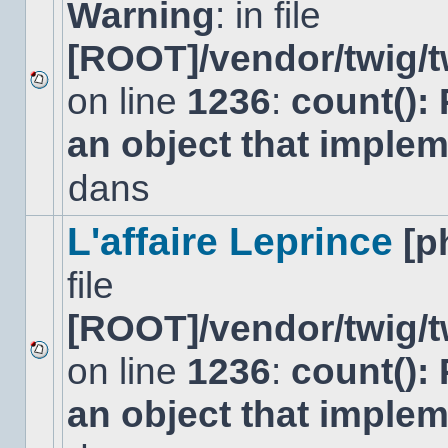
Warning
: in file
[ROOT]/vendor/twig/t
on line
1236
:
count():
Aucun
nouveau
an object that imple
message
non-
lu
dans
dans
ce
sujet.
L'affaire Leprince
[p
file
[ROOT]/vendor/twig/t
on line
1236
:
count():
Aucun
nouveau
an object that imple
message
non-
lu