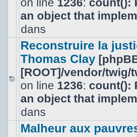
on line
1236
:
count():
Aucun
nouveau
an object that imple
message
non-
lu
dans
dans
ce
sujet.
Reconstruire la just
Thomas Clay
[phpBB
[ROOT]/vendor/twig/t
on line
1236
:
count():
Aucun
nouveau
an object that imple
message
non-
lu
dans
dans
ce
sujet.
Malheur aux pauvre