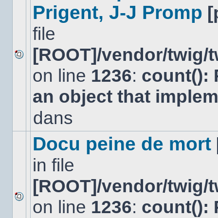
Prigent, J-J Promp
[
file
[ROOT]/vendor/twig/t
Aucun
on line
1236
:
count():
nouveau
message
non-
an object that imple
lu
dans
dans
ce
sujet.
Docu peine de mort
in file
[ROOT]/vendor/twig/t
on line
1236
:
count():
Aucun
nouveau