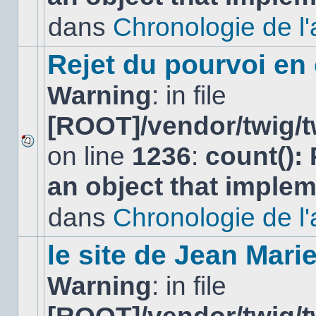
non-
lu
dans
Chronologie de l'af
dans
ce
sujet.
Rejet du pourvoi en
Warning
: in file
[ROOT]/vendor/twig/t
on line
1236
:
count():
Aucun
nouveau
an object that imple
message
non-
lu
dans
Chronologie de l'af
dans
ce
sujet.
le site de Jean Mar
Warning
: in file