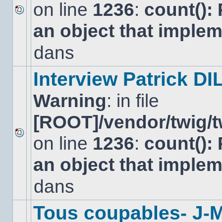
on line
1236
:
count():
Aucun
an object that imple
nouveau
message
non-
dans
lu
dans
ce
Interview Patrick DI
sujet.
Warning
: in file
[ROOT]/vendor/twig/t
on line
1236
:
count():
Aucun
nouveau
an object that imple
message
non-
lu
dans
dans
ce
sujet.
Tous coupables- J-M