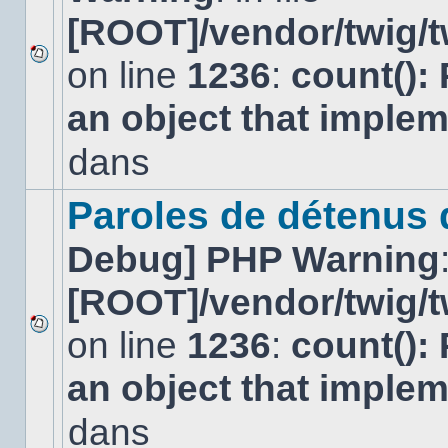
[ROOT]/vendor/twig/t
on line
1236
:
count():
Aucun
nouveau
an object that imple
message
non-
lu
dans
dans
ce
sujet.
Paroles de détenus
Debug] PHP Warning
[ROOT]/vendor/twig/t
on line
1236
:
count():
Aucun
nouveau
an object that imple
message
non-
lu
dans
dans