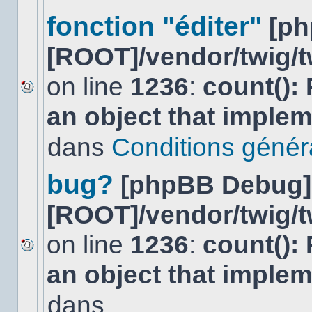
ce
sujet.
fonction "éditer"
[p
[ROOT]/vendor/twig/t
on line
1236
:
count():
Aucun
an object that imple
nouveau
message
non-
dans
Conditions général
lu
dans
ce
bug?
[phpBB Debug]
sujet.
[ROOT]/vendor/twig/t
on line
1236
:
count():
Aucun
an object that imple
nouveau
message
non-
dans
lu