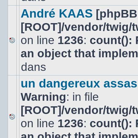
dans
ce
André KAAS
[phpBB
sujet.
[ROOT]/vendor/twig/t
on line
1236
:
count():
Aucun
an object that imple
nouveau
message
non-
dans
lu
dans
ce
un dangereux assas
sujet.
Warning
: in file
[ROOT]/vendor/twig/t
on line
1236
:
count():
Aucun
nouveau
an object that imple
message