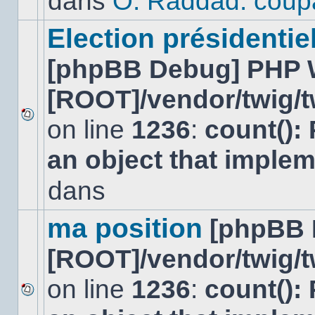
dans
O. Raddad: coup
dans
ce
sujet.
Election présidentiel
[phpBB Debug] PHP 
[ROOT]/vendor/twig/t
on line
1236
:
count():
Aucun
nouveau
an object that imple
message
non-
lu
dans
dans
ce
sujet.
ma position
[phpBB 
[ROOT]/vendor/twig/t
on line
1236
:
count():
Aucun
nouveau