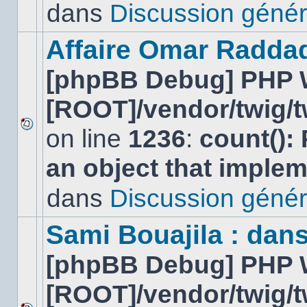
lu
dans
Discussion génér
dans
ce
sujet.
Affaire Omar Radda
[phpBB Debug] PHP 
[ROOT]/vendor/twig/t
on line
1236
:
count():
Aucun
nouveau
an object that imple
message
non-
lu
dans
Discussion génér
dans
ce
sujet.
Sami Bouajila : dan
[phpBB Debug] PHP 
[ROOT]/vendor/twig/t