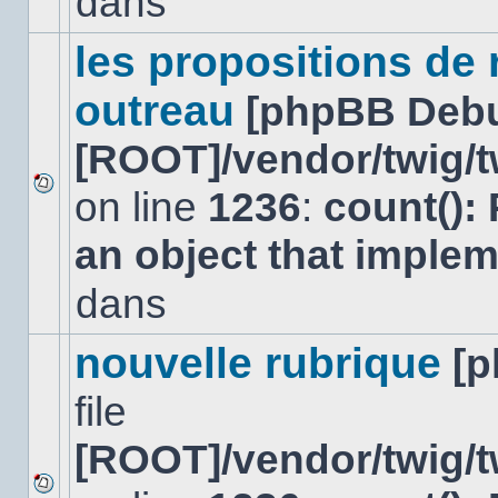
dans
lu
dans
ce
les propositions de
sujet.
outreau
[phpBB Deb
[ROOT]/vendor/twig/t
on line
1236
:
count():
Aucun
nouveau
an object that imple
message
non-
lu
dans
dans
ce
sujet.
nouvelle rubrique
[
file
[ROOT]/vendor/twig/t