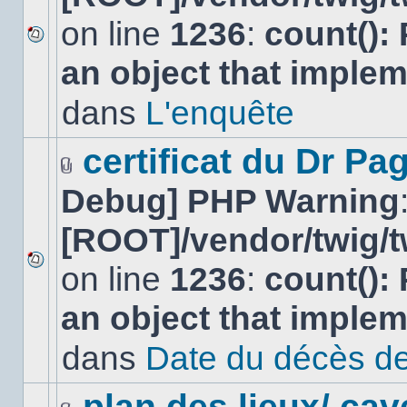
on line
1236
:
count():
Aucun
an object that imple
nouveau
message
non-
dans
L'enquête
lu
dans
ce
certificat du Dr Pag
sujet.
Fichier(s)
Debug] PHP Warning
joint(s)
[ROOT]/vendor/twig/t
on line
1236
:
count():
Aucun
nouveau
an object that imple
message
non-
lu
dans
Date du décès de
dans
ce
sujet.
plan des lieux/ cav