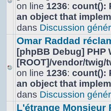
on line
1236
:
count():
Aucun
nouveau
an object that imple
message
non-
lu
dans
Discussion génér
dans
ce
sujet.
Omar Raddad réclame 
[phpBB Debug] PHP 
[ROOT]/vendor/twig/t
on line
1236
:
count():
Aucun
nouveau
an object that imple
message
non-
lu
dans
Discussion génér
dans
ce
sujet.
L'étrange Monsieur 