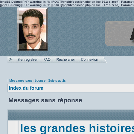
[phpBB Debug] PHP Warning
: in file
[ROOT]/phpbb/session.php
on line
561
:
sizeof(): Parame
[phpBB Debug] PHP Warning
: in file
[ROOT]/phpbb/session.php
on line
617
:
sizeof(): Parame
|
Messages sans réponse
|
Sujets actifs
Index du forum
Messages sans réponse
les grandes histoire