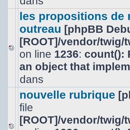
dans
lu
dans
ce
les propositions de
sujet.
outreau
[phpBB Deb
[ROOT]/vendor/twig/t
on line
1236
:
count():
Aucun
nouveau
an object that imple
message
non-
lu
dans
dans
ce
sujet.
nouvelle rubrique
[
file
[ROOT]/vendor/twig/t