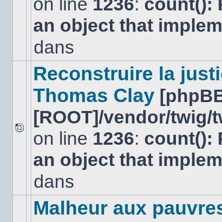
on line
1236
:
count():
Aucun
nouveau
an object that imple
message
non-
lu
dans
dans
ce
sujet.
Reconstruire la just
Thomas Clay
[phpBB
[ROOT]/vendor/twig/t
on line
1236
:
count():
Aucun
nouveau
an object that imple
message
non-
lu
dans
dans
ce
sujet.
Malheur aux pauvre