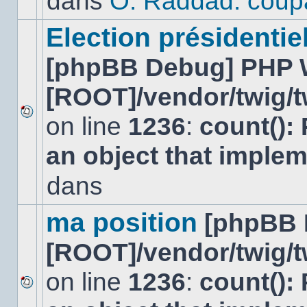
dans
O. Raddad: coup
dans
ce
sujet.
Election présidentiel
[phpBB Debug] PHP 
[ROOT]/vendor/twig/t
on line
1236
:
count():
Aucun
nouveau
an object that imple
message
non-
lu
dans
dans
ce
sujet.
ma position
[phpBB 
[ROOT]/vendor/twig/t
on line
1236
:
count():
Aucun
nouveau