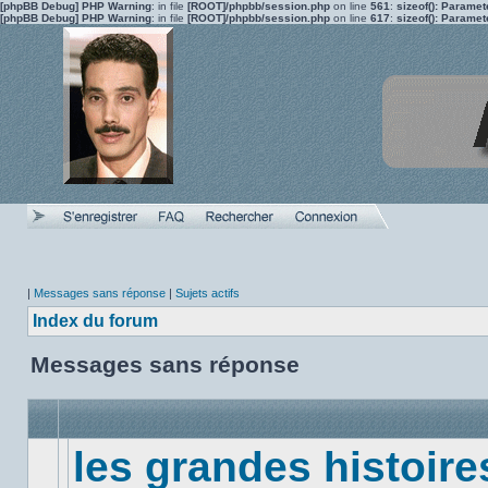
[phpBB Debug] PHP Warning
: in file
[ROOT]/phpbb/session.php
on line
561
:
sizeof(): Parame
[phpBB Debug] PHP Warning
: in file
[ROOT]/phpbb/session.php
on line
617
:
sizeof(): Parame
|
Messages sans réponse
|
Sujets actifs
Index du forum
Messages sans réponse
les grandes histoire