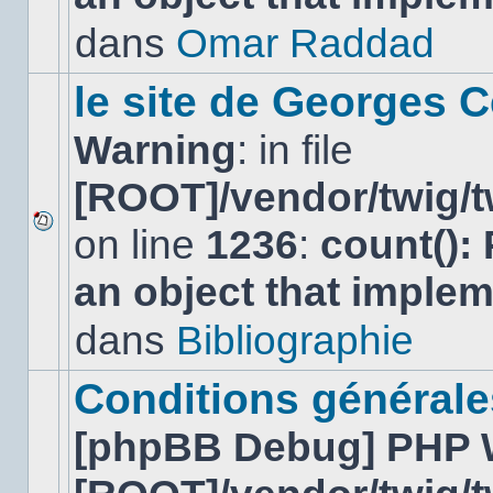
non-
lu
dans
Omar Raddad
dans
ce
sujet.
le site de Georges C
Warning
: in file
[ROOT]/vendor/twig/t
on line
1236
:
count():
Aucun
nouveau
an object that imple
message
non-
lu
dans
Bibliographie
dans
ce
sujet.
Conditions générales
[phpBB Debug] PHP 