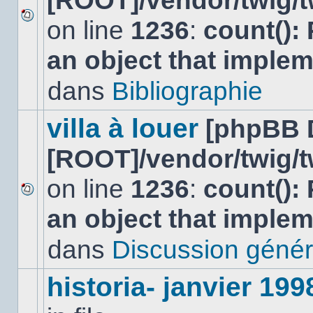
[ROOT]/vendor/twig/t
on line
1236
:
count():
Aucun
nouveau
an object that imple
message
non-
lu
dans
Bibliographie
dans
ce
sujet.
villa à louer
[phpBB 
[ROOT]/vendor/twig/t
on line
1236
:
count():
Aucun
an object that imple
nouveau
message
non-
dans
Discussion génér
lu
dans
ce
historia- janvier 199
sujet.