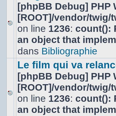
[phpBB Debug] PHP 
[ROOT]/vendor/twig/t
on line
1236
:
count():
Aucun
nouveau
an object that imple
message
non-
lu
dans
Bibliographie
dans
ce
sujet.
Le film qui va relan
[phpBB Debug] PHP 
[ROOT]/vendor/twig/t
on line
1236
:
count():
Aucun
nouveau
an object that imple
message
non-