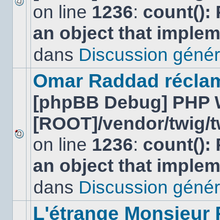
on line
1236
:
count():
Aucun
nouveau
an object that imple
message
non-
lu
dans
Discussion génér
dans
ce
sujet.
Omar Raddad réclame 
[phpBB Debug] PHP 
[ROOT]/vendor/twig/t
on line
1236
:
count():
Aucun
nouveau
an object that imple
message
non-
lu
dans
Discussion génér
dans
ce
sujet.
L'étrange Monsieur 