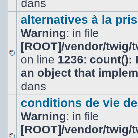
dans
dans
ce
sujet.
alternatives à la pri
Warning
: in file
[ROOT]/vendor/twig/t
on line
1236
:
count():
Aucun
nouveau
an object that imple
message
non-
lu
dans
dans
ce
sujet.
conditions de vie d
Warning
: in file
[ROOT]/vendor/twig/t