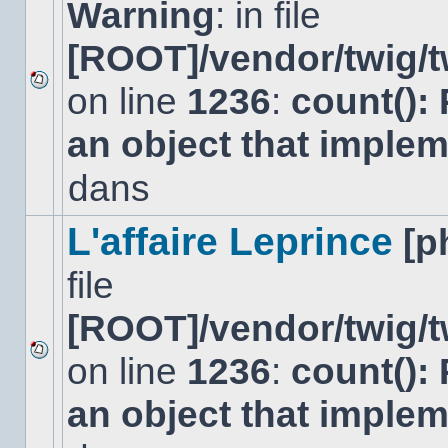
Warning
: in file
[ROOT]/vendor/twig/t
on line
1236
:
count():
Aucun
nouveau
an object that imple
message
non-
lu
dans
dans
ce
sujet.
L'affaire Leprince
[p
file
[ROOT]/vendor/twig/t
on line
1236
:
count():
Aucun
nouveau
an object that imple
message
non-
lu