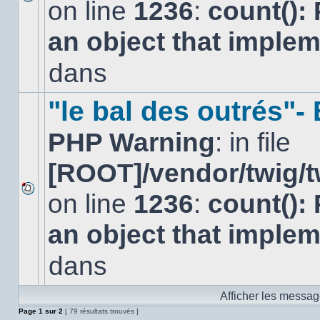
on line
1236
:
count():
Aucun
nouveau
an object that imple
message
non-
lu
dans
dans
ce
sujet.
"le bal des outrés"
PHP Warning
: in file
[ROOT]/vendor/twig/t
on line
1236
:
count():
Aucun
nouveau
an object that imple
message
non-
lu
dans
dans
ce
sujet.
Afficher les messag
Page
1
sur
2
[ 79 résultats trouvés ]