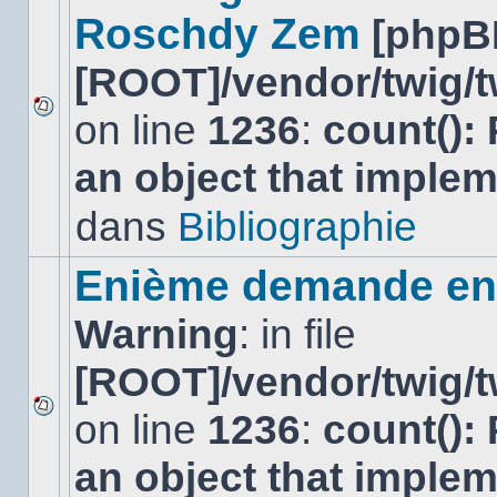
Roschdy Zem
[phpB
[ROOT]/vendor/twig/t
on line
1236
:
count():
Aucun
nouveau
an object that imple
message
non-
lu
dans
Bibliographie
dans
ce
sujet.
Enième demande en 
Warning
: in file
[ROOT]/vendor/twig/t
on line
1236
:
count():
Aucun
nouveau
an object that imple
message
non-