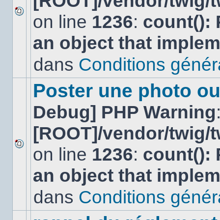
[ROOT]/vendor/twig/t
on line
1236
:
count():
Aucun
nouveau
an object that imple
message
non-
lu
dans
Conditions général
dans
ce
sujet.
Poster une photo ou
Debug] PHP Warning
[ROOT]/vendor/twig/t
on line
1236
:
count():
Aucun
nouveau
an object that imple
message
non-
lu
dans
Conditions général
dans
ce
sujet.