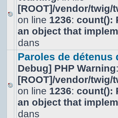
[ROOT]/vendor/twig/t
on line
1236
:
count():
Aucun
nouveau
an object that imple
message
non-
lu
dans
dans
ce
sujet.
Paroles de détenus
Debug] PHP Warning
[ROOT]/vendor/twig/t
on line
1236
:
count():
Aucun
nouveau
an object that imple
message
non-
lu
dans
dans