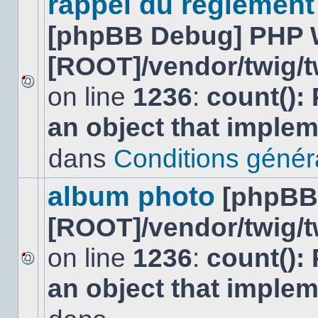
rappel du réglement
[phpBB Debug] PHP 
[ROOT]/vendor/twig/t
on line
1236
:
count():
Aucun
nouveau
an object that imple
message
non-
lu
dans
Conditions général
dans
ce
sujet.
album photo
[phpBB
[ROOT]/vendor/twig/t
on line
1236
:
count():
Aucun
an object that imple
nouveau
message
non-