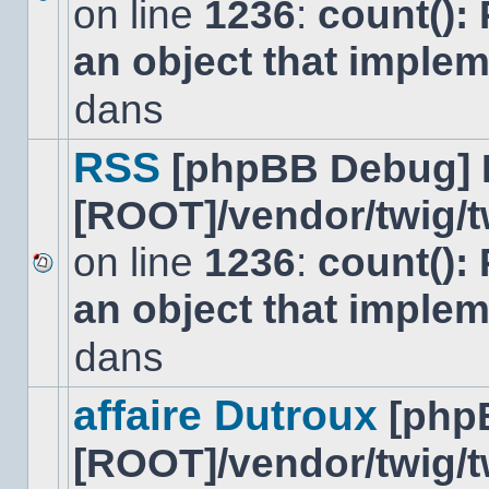
on line
1236
:
count():
Aucun
nouveau
an object that imple
message
non-
lu
dans
dans
ce
sujet.
RSS
[phpBB Debug] 
[ROOT]/vendor/twig/t
on line
1236
:
count():
Aucun
an object that imple
nouveau
message
non-
dans
lu
dans
ce
affaire Dutroux
[php
sujet.
[ROOT]/vendor/twig/t