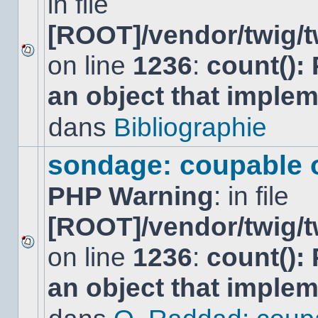
in file
[ROOT]/vendor/twig/t
on line
1236
:
count():
Aucun
nouveau
an object that imple
message
non-
lu
dans
Bibliographie
dans
ce
sujet.
sondage: coupable 
PHP Warning
: in file
[ROOT]/vendor/twig/t
on line
1236
:
count():
Aucun
nouveau
an object that imple
message
non-
lu