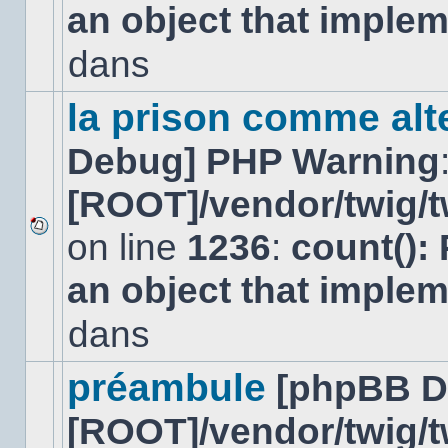
an object that imple
message
non-
lu
dans
dans
ce
sujet.
la prison comme alte
Debug] PHP Warning
[ROOT]/vendor/twig/t
on line
1236
:
count():
Aucun
nouveau
an object that imple
message
non-
lu
dans
dans
ce
sujet.
préambule
[phpBB D
[ROOT]/vendor/twig/t