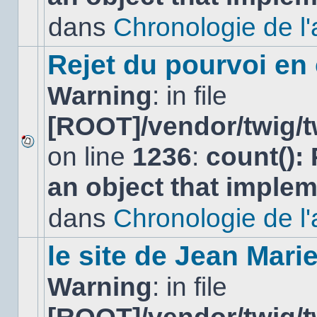
non-
lu
dans
Chronologie de l'af
dans
ce
sujet.
Rejet du pourvoi en
Warning
: in file
[ROOT]/vendor/twig/t
on line
1236
:
count():
Aucun
nouveau
an object that imple
message
non-
lu
dans
Chronologie de l'af
dans
ce
sujet.
le site de Jean Mar
Warning
: in file