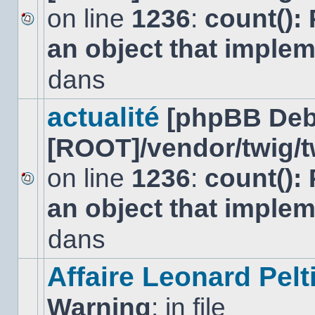
on line
1236
:
count():
Aucun
an object that imple
nouveau
message
non-
dans
lu
dans
ce
actualité
[phpBB Deb
sujet.
[ROOT]/vendor/twig/t
on line
1236
:
count():
Aucun
an object that imple
nouveau
message
non-
dans
lu
dans
ce
Affaire Leonard Pelt
sujet.
Warning
: in file