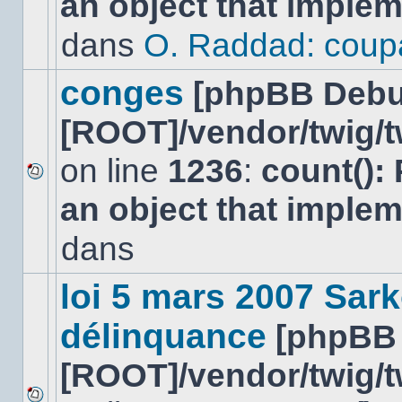
an object that imple
message
non-
dans
O. Raddad: coup
lu
dans
ce
conges
[phpBB Debu
sujet.
[ROOT]/vendor/twig/t
on line
1236
:
count():
Aucun
an object that imple
nouveau
message
non-
dans
lu
dans
ce
loi 5 mars 2007 Sark
sujet.
délinquance
[phpBB
[ROOT]/vendor/twig/t