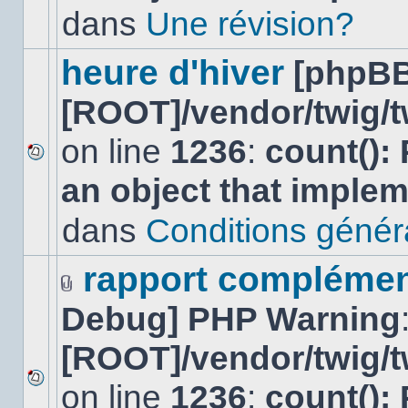
lu
dans
Une révision?
dans
ce
sujet.
heure d'hiver
[phpBB
[ROOT]/vendor/twig/t
on line
1236
:
count():
Aucun
an object that imple
nouveau
message
non-
dans
Conditions général
lu
dans
ce
rapport complément
sujet.
Fichier(s)
Debug] PHP Warning
joint(s)
[ROOT]/vendor/twig/t
on line
1236
:
count():
Aucun