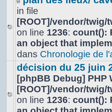
Fichier(s)
in file
joint(s)
[ROOT]/vendor/twig/t
on line
1236
:
count():
Aucun
nouveau
an object that imple
message
non-
lu
dans
Chronologie de l'af
dans
ce
sujet.
décision du 25 juin
[phpBB Debug] PHP 
[ROOT]/vendor/twig/t
on line
1236
:
count():
Aucun
nouveau
an object that imple
message