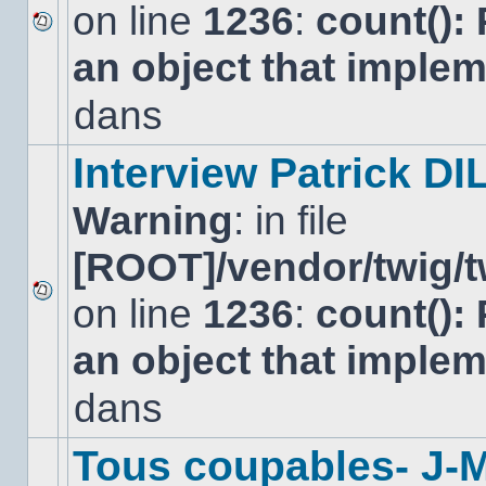
on line
1236
:
count():
Aucun
an object that imple
nouveau
message
non-
dans
lu
dans
ce
Interview Patrick DI
sujet.
Warning
: in file
[ROOT]/vendor/twig/t
on line
1236
:
count():
Aucun
nouveau
an object that imple
message
non-
lu
dans
dans
ce
sujet.
Tous coupables- J-M