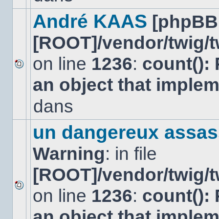
dans
ce
André KAAS
[phpBB
sujet.
[ROOT]/vendor/twig/t
on line
1236
:
count():
Aucun
an object that imple
nouveau
message
non-
dans
lu
dans
ce
un dangereux assas
sujet.
Warning
: in file
[ROOT]/vendor/twig/t
on line
1236
:
count():
Aucun
nouveau
an object that imple
message