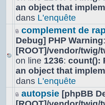
nouveau
an object that imple
message
non-
lu
dans
L'enquête
dans
ce
sujet.
complement de rap
Fichier(s)
Debug] PHP Warning
joint(s)
[ROOT]/vendor/twig/t
on line
1236
:
count():
Aucun
nouveau
an object that imple
message
non-
lu
dans
L'enquête
dans
ce
sujet.
autopsie
[phpBB D
Fichier(s)
[ROOT]/vendor/twig/t
joint(s)