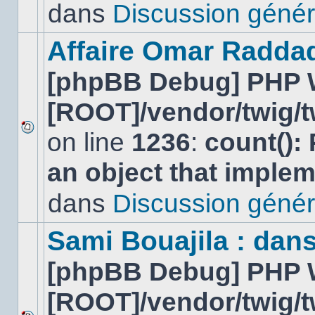
lu
dans
Discussion génér
dans
ce
sujet.
Affaire Omar Radda
[phpBB Debug] PHP 
[ROOT]/vendor/twig/t
on line
1236
:
count():
Aucun
nouveau
an object that imple
message
non-
lu
dans
Discussion génér
dans
ce
sujet.
Sami Bouajila : dan
[phpBB Debug] PHP 
[ROOT]/vendor/twig/t