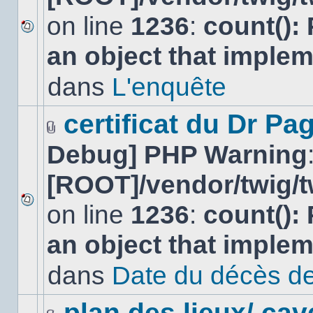
on line
1236
:
count():
Aucun
an object that imple
nouveau
message
non-
dans
L'enquête
lu
dans
ce
certificat du Dr Pag
sujet.
Fichier(s)
Debug] PHP Warning
joint(s)
[ROOT]/vendor/twig/t
on line
1236
:
count():
Aucun
nouveau
an object that imple
message
non-
lu
dans
Date du décès de
dans
ce
sujet.
plan des lieux/ cav