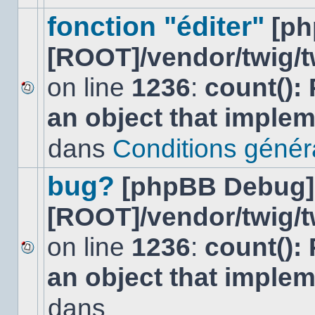
ce
sujet.
fonction "éditer"
[p
[ROOT]/vendor/twig/t
on line
1236
:
count():
Aucun
an object that imple
nouveau
message
non-
dans
Conditions général
lu
dans
ce
bug?
[phpBB Debug]
sujet.
[ROOT]/vendor/twig/t
on line
1236
:
count():
Aucun
an object that imple
nouveau
message
non-
dans
lu