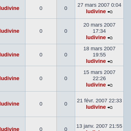
27 mars 2007 0:04
dernier
ludivine
0
0
ludivine
messag
Voir
le
20 mars 2007
dernier
ludivine
0
0
17:34
messag
ludivine
Voir
le
18 mars 2007
dernier
ludivine
0
0
19:55
messag
ludivine
Voir
le
15 mars 2007
dernier
ludivine
0
0
22:26
messag
ludivine
Voir
le
21 févr. 2007 22:33
dernier
ludivine
0
0
ludivine
messag
Voir
le
dernier
13 janv. 2007 21:55
ludivine
0
0
messag