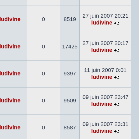
Voir
le
dernier
27 juin 2007 20:21
ludivine
0
8519
messag
ludivine
Voir
le
dernier
27 juin 2007 20:17
ludivine
0
17425
messag
ludivine
Voir
le
dernier
11 juin 2007 0:01
ludivine
0
9397
messag
ludivine
Voir
le
dernier
09 juin 2007 23:47
ludivine
0
9509
messag
ludivine
Voir
le
dernier
09 juin 2007 23:31
ludivine
0
8587
messag
ludivine
Voir