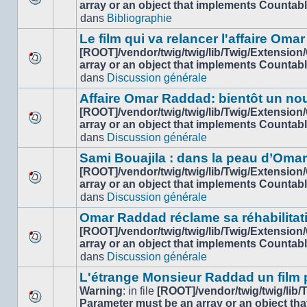
array or an object that implements Countab
Aucun
dans
Bibliographie
nouveau
message
Le film qui va relancer l'affaire Om
non-
[ROOT]/vendor/twig/twig/lib/Twig/Extension
lu
array or an object that implements Countab
Aucun
dans
dans
Discussion générale
nouveau
ce
message
sujet.
Affaire Omar Raddad: bientôt un n
non-
[ROOT]/vendor/twig/twig/lib/Twig/Extension
lu
array or an object that implements Countab
Aucun
dans
dans
Discussion générale
nouveau
ce
message
sujet.
Sami Bouajila : dans la peau d’Oma
non-
[ROOT]/vendor/twig/twig/lib/Twig/Extension
lu
array or an object that implements Countab
Aucun
dans
dans
Discussion générale
nouveau
ce
message
sujet.
Omar Raddad réclame sa réhabilitation
non-
[ROOT]/vendor/twig/twig/lib/Twig/Extension
lu
array or an object that implements Countab
Aucun
dans
dans
Discussion générale
nouveau
ce
message
sujet.
L'étrange Monsieur Raddad un film
non-
Warning
: in file
[ROOT]/vendor/twig/twig/lib
lu
Parameter must be an array or an object th