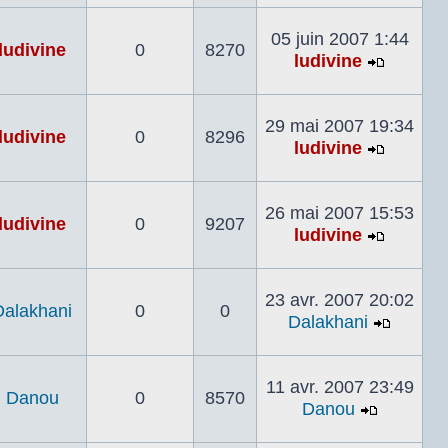
le
dernier
05 juin 2007 1:44
ludivine
0
8270
messag
ludivine
Voir
le
dernier
29 mai 2007 19:34
ludivine
0
8296
messag
ludivine
Voir
le
dernier
26 mai 2007 15:53
ludivine
0
9207
messag
ludivine
Voir
le
dernier
23 avr. 2007 20:02
Dalakhani
0
0
messag
Dalakhani
Voir
le
dernier
11 avr. 2007 23:49
Danou
0
8570
messa
Danou
Voir
le