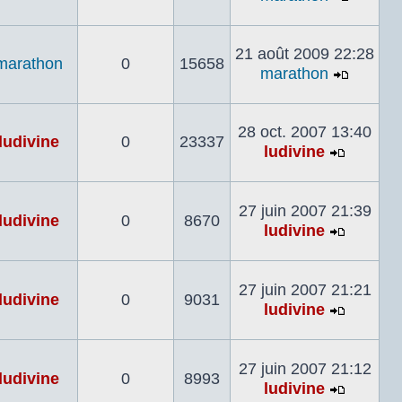
Voir
le
dernier
21 août 2009 22:28
marathon
0
15658
messa
marathon
Voir
le
dernier
28 oct. 2007 13:40
ludivine
0
23337
messa
ludivine
Voir
le
dernier
27 juin 2007 21:39
ludivine
0
8670
messag
ludivine
Voir
le
dernier
27 juin 2007 21:21
ludivine
0
9031
messag
ludivine
Voir
le
dernier
27 juin 2007 21:12
ludivine
0
8993
messag
ludivine