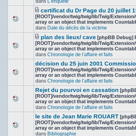
dans
L'enquête
nouveau
ce
message
sujet.
certificat du Dr Page du 20 juillet 
non-
Fichier(s)
[ROOT]/vendor/twig/twig/lib/Twig/Extension
lu
joint(s)
array or an object that implements Countab
Aucun
dans
dans
Date du décès de la victime
nouveau
ce
message
sujet.
plan des lieux/ cave
[phpBB Debug] 
non-
Fichier(s)
[ROOT]/vendor/twig/twig/lib/Twig/Extension
lu
joint(s)
array or an object that implements Countab
Aucun
dans
dans
Chronologie de l'affaire et faits
nouveau
ce
message
sujet.
décision du 25 juin 2001 Commissio
non-
[ROOT]/vendor/twig/twig/lib/Twig/Extension
lu
array or an object that implements Countab
Aucun
dans
dans
Chronologie de l'affaire et faits
nouveau
ce
message
sujet.
Rejet du pourvoi en cassation
[phpB
non-
[ROOT]/vendor/twig/twig/lib/Twig/Extension
lu
array or an object that implements Countab
Aucun
dans
dans
Chronologie de l'affaire et faits
nouveau
ce
message
sujet.
le site de Jean Marie ROUART
[phpB
non-
[ROOT]/vendor/twig/twig/lib/Twig/Extension
lu
array or an object that implements Countab
Aucun
dans
dans
Bibliographie
nouveau