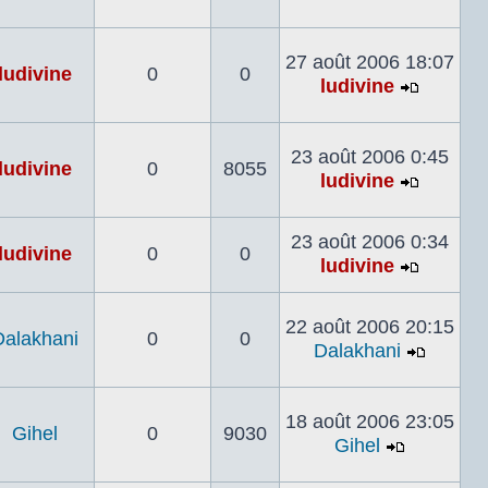
Voir
le
dernier
27 août 2006 18:07
ludivine
0
0
message
ludivine
Voir
le
dernier
23 août 2006 0:45
ludivine
0
8055
messag
ludivine
Voir
le
23 août 2006 0:34
dernier
ludivine
0
0
ludivine
messag
Voir
le
22 août 2006 20:15
dernier
Dalakhani
0
0
Dalakhani
messag
Voir
le
dernier
18 août 2006 23:05
Gihel
0
9030
messa
Gihel
Voir
le