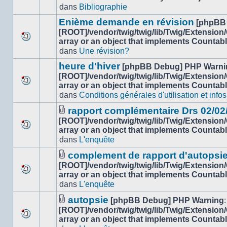
Aucun
dans
dans
Bibliographie
nouveau
ce
message
sujet.
Enième demande en révision
[phpBB
non-
[ROOT]/vendor/twig/twig/lib/Twig/Extension
lu
array or an object that implements Countab
Aucun
dans
dans
Une révision?
nouveau
ce
message
sujet.
heure d'hiver
[phpBB Debug] PHP Warni
non-
[ROOT]/vendor/twig/twig/lib/Twig/Extension
lu
array or an object that implements Countab
Aucun
dans
dans
Conditions générales d'utilisation et infos
nouveau
ce
message
sujet.
rapport complémentaire Drs 02/02
non-
Fichier(s)
[ROOT]/vendor/twig/twig/lib/Twig/Extension
lu
joint(s)
array or an object that implements Countab
Aucun
dans
dans
L'enquête
nouveau
ce
message
sujet.
complement de rapport d'autopsi
non-
Fichier(s)
[ROOT]/vendor/twig/twig/lib/Twig/Extension
lu
joint(s)
array or an object that implements Countab
Aucun
dans
dans
L'enquête
nouveau
ce
message
sujet.
autopsie
[phpBB Debug] PHP Warning
:
non-
Fichier(s)
[ROOT]/vendor/twig/twig/lib/Twig/Extension
lu
joint(s)
array or an object that implements Countab
Aucun
dans