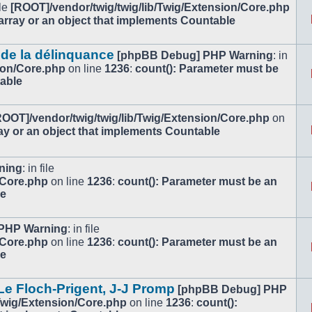
ile
[ROOT]/vendor/twig/twig/lib/Twig/Extension/Core.php
array or an object that implements Countable
 de la délinquance
[phpBB Debug] PHP Warning
: in
ion/Core.php
on line
1236
:
count(): Parameter must be
table
ROOT]/vendor/twig/twig/lib/Twig/Extension/Core.php
on
ay or an object that implements Countable
ning
: in file
/Core.php
on line
1236
:
count(): Parameter must be an
le
PHP Warning
: in file
/Core.php
on line
1236
:
count(): Parameter must be an
le
e Floch-Prigent, J-J Promp
[phpBB Debug] PHP
/Twig/Extension/Core.php
on line
1236
:
count():