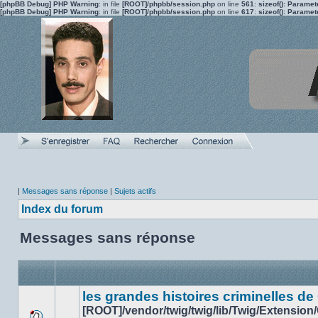
[phpBB Debug] PHP Warning
: in file
[ROOT]/phpbb/session.php
on line
561
:
sizeof(): Parame
[phpBB Debug] PHP Warning
: in file
[ROOT]/phpbb/session.php
on line
617
:
sizeof(): Parame
|
Messages sans réponse
|
Sujets actifs
Index du forum
Messages sans réponse
les grandes histoires criminelles de
[ROOT]/vendor/twig/twig/lib/Twig/Extension