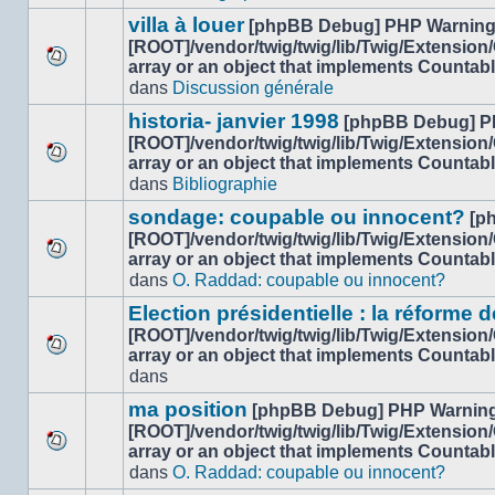
ce
message
sujet.
villa à louer
[phpBB Debug] PHP Warnin
non-
[ROOT]/vendor/twig/twig/lib/Twig/Extension
lu
array or an object that implements Countab
Aucun
dans
dans
Discussion générale
nouveau
ce
message
sujet.
historia- janvier 1998
[phpBB Debug] P
non-
[ROOT]/vendor/twig/twig/lib/Twig/Extension
lu
array or an object that implements Countab
Aucun
dans
dans
Bibliographie
nouveau
ce
message
sujet.
sondage: coupable ou innocent?
[p
non-
[ROOT]/vendor/twig/twig/lib/Twig/Extension
lu
array or an object that implements Countab
Aucun
dans
dans
O. Raddad: coupable ou innocent?
nouveau
ce
message
sujet.
Election présidentielle : la réforme d
non-
[ROOT]/vendor/twig/twig/lib/Twig/Extension
lu
array or an object that implements Countab
Aucun
dans
dans
nouveau
ce
message
sujet.
ma position
[phpBB Debug] PHP Warnin
non-
[ROOT]/vendor/twig/twig/lib/Twig/Extension
lu
array or an object that implements Countab
Aucun
dans
dans
O. Raddad: coupable ou innocent?
nouveau
ce