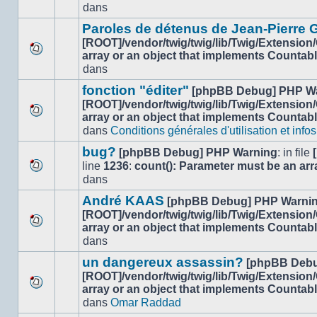
dans
dans
nouveau
ce
message
sujet.
Paroles de détenus de Jean-Pierre
non-
[ROOT]/vendor/twig/twig/lib/Twig/Extension
lu
array or an object that implements Countab
Aucun
dans
dans
nouveau
ce
message
sujet.
fonction "éditer"
[phpBB Debug] PHP W
non-
[ROOT]/vendor/twig/twig/lib/Twig/Extension
lu
array or an object that implements Countab
Aucun
dans
dans
Conditions générales d'utilisation et infos
nouveau
ce
message
sujet.
bug?
[phpBB Debug] PHP Warning
: in file
non-
line
1236
:
count(): Parameter must be an arr
lu
Aucun
dans
dans
nouveau
ce
André KAAS
[phpBB Debug] PHP Warni
message
sujet.
[ROOT]/vendor/twig/twig/lib/Twig/Extension
non-
array or an object that implements Countab
lu
Aucun
dans
dans
nouveau
ce
message
un dangereux assassin?
[phpBB Debu
sujet.
non-
[ROOT]/vendor/twig/twig/lib/Twig/Extension
lu
array or an object that implements Countab
Aucun
dans
dans
Omar Raddad
nouveau
ce