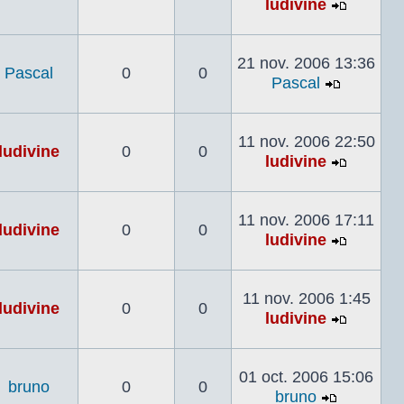
ludivine
Voir
le
dernier
21 nov. 2006 13:36
Pascal
0
0
messag
Pascal
Voir
le
dernier
11 nov. 2006 22:50
ludivine
0
0
messag
ludivine
Voir
le
dernier
11 nov. 2006 17:11
ludivine
0
0
messag
ludivine
Voir
le
dernier
11 nov. 2006 1:45
ludivine
0
0
messag
ludivine
Voir
le
dernier
01 oct. 2006 15:06
bruno
0
0
messag
bruno