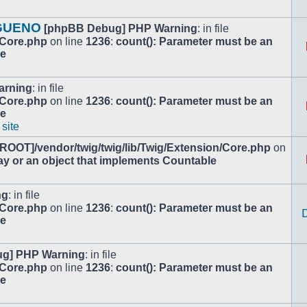
 GUENO
[phpBB Debug] PHP Warning
: in file
/Core.php
on line
1236
:
count(): Parameter must be an
le
arning
: in file
/Core.php
on line
1236
:
count(): Parameter must be an
le
 site
[ROOT]/vendor/twig/twig/lib/Twig/Extension/Core.php
on
ay or an object that implements Countable
ng
: in file
/Core.php
on line
1236
:
count(): Parameter must be an
le
g] PHP Warning
: in file
/Core.php
on line
1236
:
count(): Parameter must be an
le