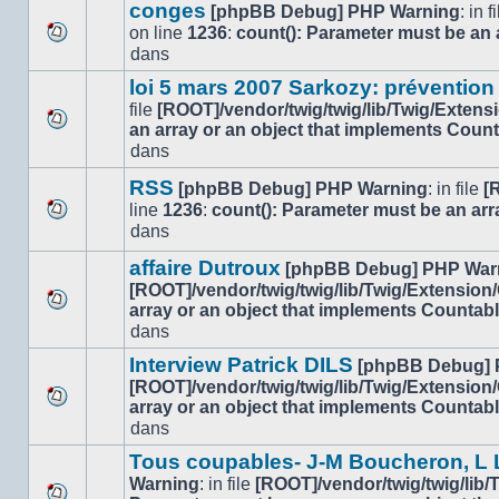
message
sujet.
conges
[phpBB Debug] PHP Warning
: in f
non-
on line
1236
:
count(): Parameter must be an 
lu
Aucun
dans
dans
nouveau
ce
loi 5 mars 2007 Sarkozy: prévention
message
sujet.
file
[ROOT]/vendor/twig/twig/lib/Twig/Extens
non-
an array or an object that implements Coun
lu
Aucun
dans
dans
nouveau
ce
message
RSS
[phpBB Debug] PHP Warning
: in file
[
sujet.
non-
line
1236
:
count(): Parameter must be an arr
lu
Aucun
dans
dans
nouveau
ce
affaire Dutroux
message
[phpBB Debug] PHP War
sujet.
non-
[ROOT]/vendor/twig/twig/lib/Twig/Extension
lu
array or an object that implements Countab
Aucun
dans
dans
nouveau
ce
message
Interview Patrick DILS
[phpBB Debug] 
sujet.
non-
[ROOT]/vendor/twig/twig/lib/Twig/Extension
lu
array or an object that implements Countab
Aucun
dans
dans
nouveau
ce
message
sujet.
Tous coupables- J-M Boucheron, L L
non-
Warning
: in file
[ROOT]/vendor/twig/twig/lib
lu