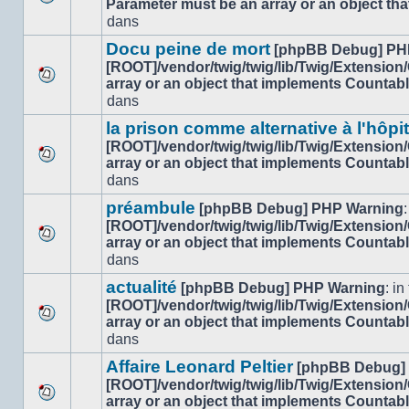
Parameter must be an array or an object th
Aucun
dans
dans
nouveau
ce
message
sujet.
Docu peine de mort
[phpBB Debug] PH
non-
[ROOT]/vendor/twig/twig/lib/Twig/Extension
lu
array or an object that implements Countab
Aucun
dans
dans
nouveau
ce
message
sujet.
la prison comme alternative à l'hôpi
non-
[ROOT]/vendor/twig/twig/lib/Twig/Extension
lu
array or an object that implements Countab
Aucun
dans
dans
nouveau
ce
message
sujet.
préambule
[phpBB Debug] PHP Warning
:
non-
[ROOT]/vendor/twig/twig/lib/Twig/Extension
lu
array or an object that implements Countab
Aucun
dans
dans
nouveau
ce
message
sujet.
actualité
[phpBB Debug] PHP Warning
: in 
non-
[ROOT]/vendor/twig/twig/lib/Twig/Extension
lu
array or an object that implements Countab
Aucun
dans
dans
nouveau
ce
message
sujet.
Affaire Leonard Peltier
[phpBB Debug]
non-
[ROOT]/vendor/twig/twig/lib/Twig/Extension
lu
array or an object that implements Countab
Aucun