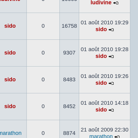
ludivine
Voir
le
dernier
01 août 2010 19:29
sido
0
16758
messag
sido
Voir
le
dernier
01 août 2010 19:28
sido
0
9307
message
sido
Voir
le
dernier
01 août 2010 19:26
sido
0
8483
message
sido
Voir
le
dernier
01 août 2010 14:18
sido
0
8452
message
sido
Voir
le
dernier
21 août 2009 22:30
marathon
0
8874
message
marathon