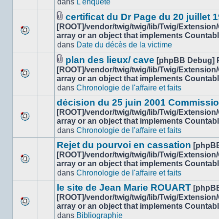
dans
L'enquête
nouveau
ce
message
sujet.
certificat du Dr Page du 20 juillet 
non-
Fichier(s)
[ROOT]/vendor/twig/twig/lib/Twig/Extension
lu
joint(s)
array or an object that implements Countab
Aucun
dans
dans
Date du décès de la victime
nouveau
ce
message
sujet.
plan des lieux/ cave
[phpBB Debug] 
non-
Fichier(s)
[ROOT]/vendor/twig/twig/lib/Twig/Extension
lu
joint(s)
array or an object that implements Countab
Aucun
dans
dans
Chronologie de l'affaire et faits
nouveau
ce
message
sujet.
décision du 25 juin 2001 Commissio
non-
[ROOT]/vendor/twig/twig/lib/Twig/Extension
lu
array or an object that implements Countab
Aucun
dans
dans
Chronologie de l'affaire et faits
nouveau
ce
message
sujet.
Rejet du pourvoi en cassation
[phpB
non-
[ROOT]/vendor/twig/twig/lib/Twig/Extension
lu
array or an object that implements Countab
Aucun
dans
dans
Chronologie de l'affaire et faits
nouveau
ce
message
sujet.
le site de Jean Marie ROUART
[phpB
non-
[ROOT]/vendor/twig/twig/lib/Twig/Extension
lu
array or an object that implements Countab
Aucun
dans
dans
Bibliographie
nouveau