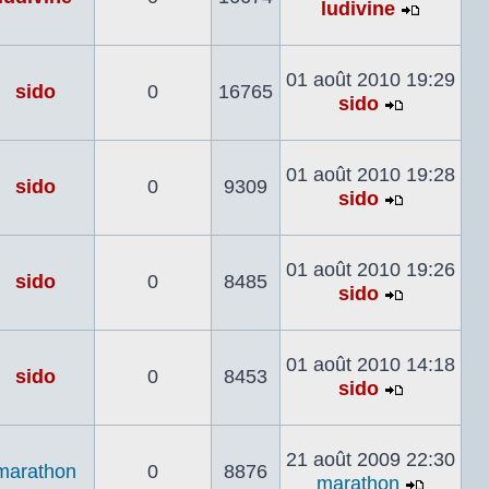
ludivine
Voir
le
dernier
01 août 2010 19:29
sido
0
16765
messag
sido
Voir
le
dernier
01 août 2010 19:28
sido
0
9309
message
sido
Voir
le
dernier
01 août 2010 19:26
sido
0
8485
message
sido
Voir
le
dernier
01 août 2010 14:18
sido
0
8453
message
sido
Voir
le
dernier
21 août 2009 22:30
marathon
0
8876
message
marathon