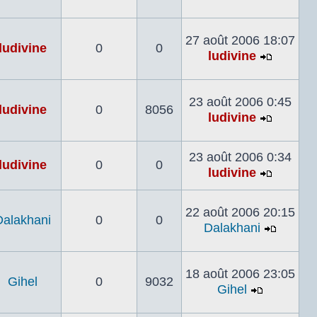
Voir
le
dernier
27 août 2006 18:07
ludivine
0
0
message
ludivine
Voir
le
dernier
23 août 2006 0:45
ludivine
0
8056
messag
ludivine
Voir
le
23 août 2006 0:34
dernier
ludivine
0
0
ludivine
messag
Voir
le
22 août 2006 20:15
dernier
Dalakhani
0
0
Dalakhani
messag
Voir
le
dernier
18 août 2006 23:05
Gihel
0
9032
messa
Gihel
Voir
le