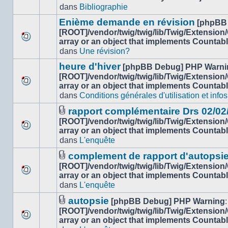
Aucun
dans
dans
Bibliographie
nouveau
ce
message
sujet.
Enième demande en révision
[phpBB
non-
[ROOT]/vendor/twig/twig/lib/Twig/Extension
lu
array or an object that implements Countab
Aucun
dans
dans
Une révision?
nouveau
ce
message
sujet.
heure d'hiver
[phpBB Debug] PHP Warni
non-
[ROOT]/vendor/twig/twig/lib/Twig/Extension
lu
array or an object that implements Countab
Aucun
dans
dans
Conditions générales d'utilisation et infos
nouveau
ce
message
sujet.
rapport complémentaire Drs 02/02
non-
Fichier(s)
[ROOT]/vendor/twig/twig/lib/Twig/Extension
lu
joint(s)
array or an object that implements Countab
Aucun
dans
dans
L'enquête
nouveau
ce
message
sujet.
complement de rapport d'autopsi
non-
Fichier(s)
[ROOT]/vendor/twig/twig/lib/Twig/Extension
lu
joint(s)
array or an object that implements Countab
Aucun
dans
dans
L'enquête
nouveau
ce
message
sujet.
autopsie
[phpBB Debug] PHP Warning
:
non-
Fichier(s)
[ROOT]/vendor/twig/twig/lib/Twig/Extension
lu
joint(s)
array or an object that implements Countab
Aucun
dans