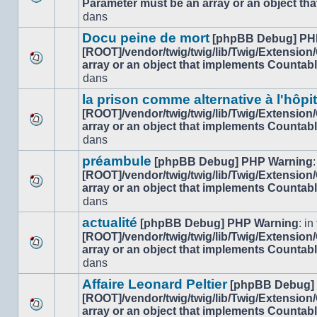
Parameter must be an array or an object th
Aucun
dans
dans
nouveau
ce
message
sujet.
Docu peine de mort
[phpBB Debug] PH
non-
[ROOT]/vendor/twig/twig/lib/Twig/Extension
lu
array or an object that implements Countab
Aucun
dans
dans
nouveau
ce
message
sujet.
la prison comme alternative à l'hôpi
non-
[ROOT]/vendor/twig/twig/lib/Twig/Extension
lu
array or an object that implements Countab
Aucun
dans
dans
nouveau
ce
message
sujet.
préambule
[phpBB Debug] PHP Warning
:
non-
[ROOT]/vendor/twig/twig/lib/Twig/Extension
lu
array or an object that implements Countab
Aucun
dans
dans
nouveau
ce
message
sujet.
actualité
[phpBB Debug] PHP Warning
: in 
non-
[ROOT]/vendor/twig/twig/lib/Twig/Extension
lu
array or an object that implements Countab
Aucun
dans
dans
nouveau
ce
message
sujet.
Affaire Leonard Peltier
[phpBB Debug]
non-
[ROOT]/vendor/twig/twig/lib/Twig/Extension
lu
array or an object that implements Countab
Aucun