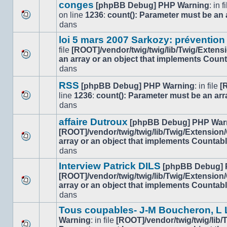
message
sujet.
conges
[phpBB Debug] PHP Warning
: in f
non-
on line
1236
:
count(): Parameter must be an 
lu
Aucun
dans
dans
nouveau
ce
loi 5 mars 2007 Sarkozy: prévention
message
sujet.
file
[ROOT]/vendor/twig/twig/lib/Twig/Extens
non-
an array or an object that implements Coun
lu
Aucun
dans
dans
nouveau
ce
message
RSS
[phpBB Debug] PHP Warning
: in file
[
sujet.
non-
line
1236
:
count(): Parameter must be an arr
lu
Aucun
dans
dans
nouveau
ce
affaire Dutroux
message
[phpBB Debug] PHP War
sujet.
non-
[ROOT]/vendor/twig/twig/lib/Twig/Extension
lu
array or an object that implements Countab
Aucun
dans
dans
nouveau
ce
message
Interview Patrick DILS
[phpBB Debug] 
sujet.
non-
[ROOT]/vendor/twig/twig/lib/Twig/Extension
lu
array or an object that implements Countab
Aucun
dans
dans
nouveau
ce
message
sujet.
Tous coupables- J-M Boucheron, L L
non-
Warning
: in file
[ROOT]/vendor/twig/twig/lib
lu