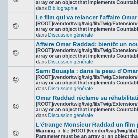
array or an object that implements Countab
Aucun
dans
Bibliographie
nouveau
message
Le film qui va relancer l'affaire Om
non-
[ROOT]/vendor/twig/twig/lib/Twig/Extension
lu
array or an object that implements Countab
Aucun
dans
dans
Discussion générale
nouveau
ce
message
sujet.
Affaire Omar Raddad: bientôt un n
non-
[ROOT]/vendor/twig/twig/lib/Twig/Extension
lu
array or an object that implements Countab
Aucun
dans
dans
Discussion générale
nouveau
ce
message
sujet.
Sami Bouajila : dans la peau d’Oma
non-
[ROOT]/vendor/twig/twig/lib/Twig/Extension
lu
array or an object that implements Countab
Aucun
dans
dans
Discussion générale
nouveau
ce
message
sujet.
Omar Raddad réclame sa réhabilitation
non-
[ROOT]/vendor/twig/twig/lib/Twig/Extension
lu
array or an object that implements Countab
Aucun
dans
dans
Discussion générale
nouveau
ce
message
sujet.
L'étrange Monsieur Raddad un film
non-
Warning
: in file
[ROOT]/vendor/twig/twig/lib
lu
Parameter must be an array or an object th