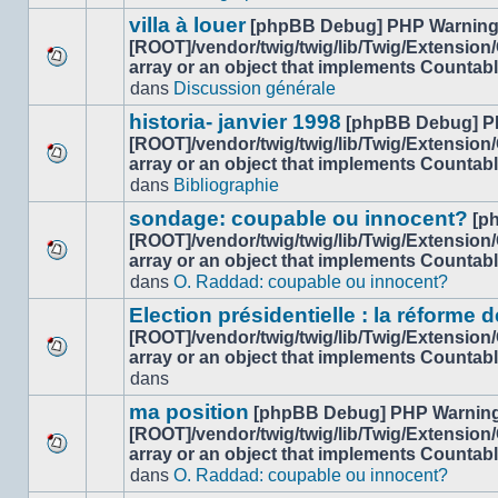
ce
message
sujet.
villa à louer
[phpBB Debug] PHP Warnin
non-
[ROOT]/vendor/twig/twig/lib/Twig/Extension
lu
array or an object that implements Countab
Aucun
dans
dans
Discussion générale
nouveau
ce
message
sujet.
historia- janvier 1998
[phpBB Debug] P
non-
[ROOT]/vendor/twig/twig/lib/Twig/Extension
lu
array or an object that implements Countab
Aucun
dans
dans
Bibliographie
nouveau
ce
message
sujet.
sondage: coupable ou innocent?
[p
non-
[ROOT]/vendor/twig/twig/lib/Twig/Extension
lu
array or an object that implements Countab
Aucun
dans
dans
O. Raddad: coupable ou innocent?
nouveau
ce
message
sujet.
Election présidentielle : la réforme d
non-
[ROOT]/vendor/twig/twig/lib/Twig/Extension
lu
array or an object that implements Countab
Aucun
dans
dans
nouveau
ce
message
sujet.
ma position
[phpBB Debug] PHP Warnin
non-
[ROOT]/vendor/twig/twig/lib/Twig/Extension
lu
array or an object that implements Countab
Aucun
dans
dans
O. Raddad: coupable ou innocent?
nouveau
ce