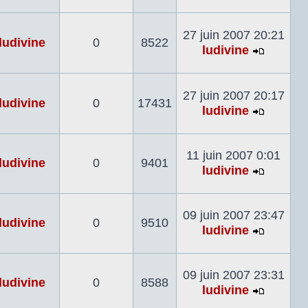
Voir
le
dernier
27 juin 2007 20:21
ludivine
0
8522
messag
ludivine
Voir
le
dernier
27 juin 2007 20:17
ludivine
0
17431
messag
ludivine
Voir
le
dernier
11 juin 2007 0:01
ludivine
0
9401
messag
ludivine
Voir
le
dernier
09 juin 2007 23:47
ludivine
0
9510
messag
ludivine
Voir
le
dernier
09 juin 2007 23:31
ludivine
0
8588
messag
ludivine
Voir