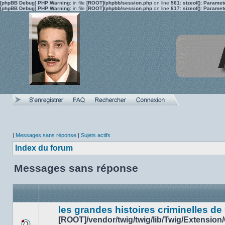
[phpBB Debug] PHP Warning
: in file
[ROOT]/phpbb/session.php
on line
561
:
sizeof(): Parame
[phpBB Debug] PHP Warning
: in file
[ROOT]/phpbb/session.php
on line
617
:
sizeof(): Parame
|
Messages sans réponse
|
Sujets actifs
Index du forum
Messages sans réponse
les grandes histoires criminelles de
[ROOT]/vendor/twig/twig/lib/Twig/Extension