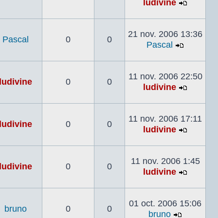
ludivine
Voir
le
dernier
21 nov. 2006 13:36
Pascal
0
0
messag
Pascal
Voir
le
dernier
11 nov. 2006 22:50
ludivine
0
0
messag
ludivine
Voir
le
dernier
11 nov. 2006 17:11
ludivine
0
0
messag
ludivine
Voir
le
dernier
11 nov. 2006 1:45
ludivine
0
0
messag
ludivine
Voir
le
dernier
01 oct. 2006 15:06
bruno
0
0
messag
bruno