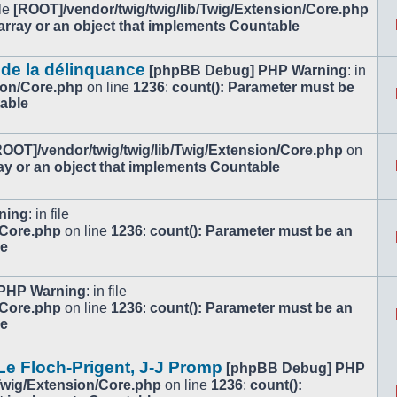
ile
[ROOT]/vendor/twig/twig/lib/Twig/Extension/Core.php
array or an object that implements Countable
 de la délinquance
[phpBB Debug] PHP Warning
: in
ion/Core.php
on line
1236
:
count(): Parameter must be
table
ROOT]/vendor/twig/twig/lib/Twig/Extension/Core.php
on
ay or an object that implements Countable
ning
: in file
/Core.php
on line
1236
:
count(): Parameter must be an
le
PHP Warning
: in file
/Core.php
on line
1236
:
count(): Parameter must be an
le
e Floch-Prigent, J-J Promp
[phpBB Debug] PHP
/Twig/Extension/Core.php
on line
1236
:
count():