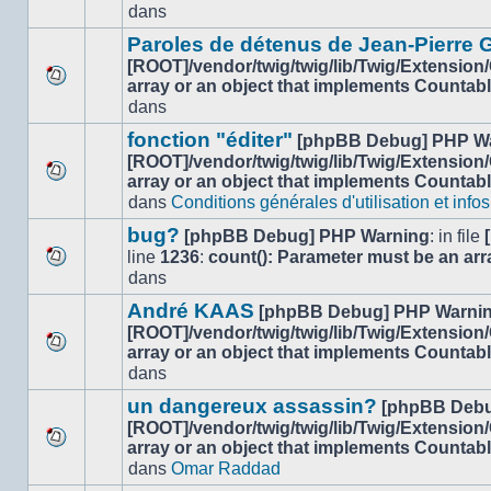
dans
dans
nouveau
ce
message
sujet.
Paroles de détenus de Jean-Pierre
non-
[ROOT]/vendor/twig/twig/lib/Twig/Extension
lu
array or an object that implements Countab
Aucun
dans
dans
nouveau
ce
message
sujet.
fonction "éditer"
[phpBB Debug] PHP W
non-
[ROOT]/vendor/twig/twig/lib/Twig/Extension
lu
array or an object that implements Countab
Aucun
dans
dans
Conditions générales d'utilisation et infos
nouveau
ce
message
sujet.
bug?
[phpBB Debug] PHP Warning
: in file
non-
line
1236
:
count(): Parameter must be an arr
lu
Aucun
dans
dans
nouveau
ce
André KAAS
[phpBB Debug] PHP Warni
message
sujet.
[ROOT]/vendor/twig/twig/lib/Twig/Extension
non-
array or an object that implements Countab
lu
Aucun
dans
dans
nouveau
ce
message
un dangereux assassin?
[phpBB Debu
sujet.
non-
[ROOT]/vendor/twig/twig/lib/Twig/Extension
lu
array or an object that implements Countab
Aucun
dans
dans
Omar Raddad
nouveau
ce