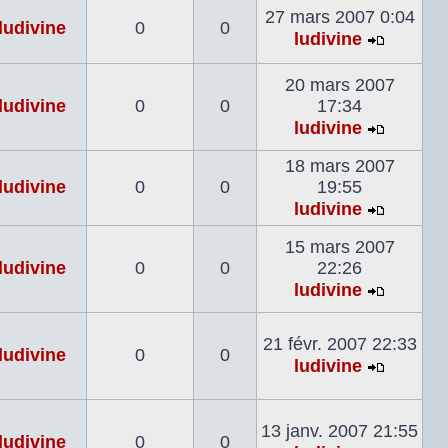
27 mars 2007 0:04
dernier
ludivine
0
0
ludivine
messag
Voir
le
20 mars 2007
dernier
ludivine
0
0
17:34
messag
ludivine
Voir
le
18 mars 2007
dernier
ludivine
0
0
19:55
messag
ludivine
Voir
le
15 mars 2007
dernier
ludivine
0
0
22:26
messag
ludivine
Voir
le
21 févr. 2007 22:33
dernier
ludivine
0
0
ludivine
messag
Voir
le
dernier
13 janv. 2007 21:55
ludivine
0
0
messag