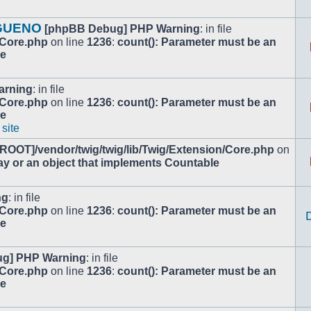
 GUENO
[phpBB Debug] PHP Warning
: in file
/Core.php
on line
1236
:
count(): Parameter must be an
le
arning
: in file
/Core.php
on line
1236
:
count(): Parameter must be an
le
 site
[ROOT]/vendor/twig/twig/lib/Twig/Extension/Core.php
on
ay or an object that implements Countable
ng
: in file
/Core.php
on line
1236
:
count(): Parameter must be an
le
g] PHP Warning
: in file
/Core.php
on line
1236
:
count(): Parameter must be an
le