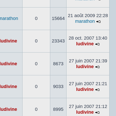
Voir
le
dernier
21 août 2009 22:28
marathon
0
15664
messa
marathon
Voir
le
dernier
28 oct. 2007 13:40
ludivine
0
23343
messa
ludivine
Voir
le
dernier
27 juin 2007 21:39
ludivine
0
8673
messag
ludivine
Voir
le
dernier
27 juin 2007 21:21
ludivine
0
9033
messag
ludivine
Voir
le
dernier
27 juin 2007 21:12
ludivine
0
8995
messag
ludivine