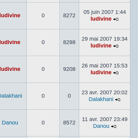
le
dernier
05 juin 2007 1:44
ludivine
0
8272
messag
ludivine
Voir
le
dernier
29 mai 2007 19:34
ludivine
0
8298
messag
ludivine
Voir
le
dernier
26 mai 2007 15:53
ludivine
0
9208
messag
ludivine
Voir
le
dernier
23 avr. 2007 20:02
Dalakhani
0
0
messag
Dalakhani
Voir
le
dernier
11 avr. 2007 23:49
Danou
0
8572
messa
Danou
Voir
le