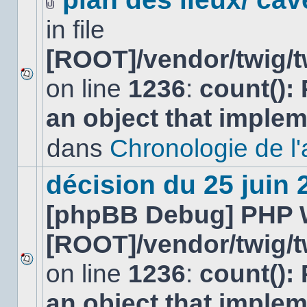
Fichier(s)
in file
joint(s)
[ROOT]/vendor/twig/t
on line
1236
:
count():
Aucun
nouveau
an object that imple
message
non-
lu
dans
Chronologie de l'af
dans
ce
sujet.
décision du 25 juin
[phpBB Debug] PHP 
[ROOT]/vendor/twig/t
on line
1236
:
count():
Aucun
nouveau
an object that imple
message