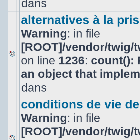
dans
dans
ce
sujet.
alternatives à la pri
Warning
: in file
[ROOT]/vendor/twig/t
on line
1236
:
count():
Aucun
nouveau
an object that imple
message
non-
lu
dans
dans
ce
sujet.
conditions de vie d
Warning
: in file
[ROOT]/vendor/twig/t