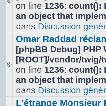
on line
1236
:
count():
Aucun
nouveau
an object that imple
message
non-
lu
dans
Discussion génér
dans
ce
sujet.
Omar Raddad réclame 
[phpBB Debug] PHP 
[ROOT]/vendor/twig/t
on line
1236
:
count():
Aucun
nouveau
an object that imple
message
non-
lu
dans
Discussion génér
dans
ce
sujet.
L'étrange Monsieur 