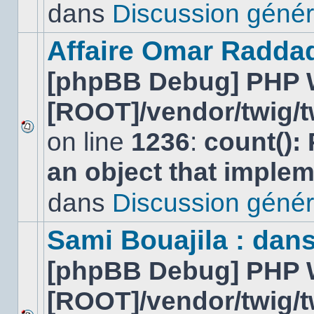
lu
dans
Discussion génér
dans
ce
sujet.
Affaire Omar Radda
[phpBB Debug] PHP 
[ROOT]/vendor/twig/t
on line
1236
:
count():
Aucun
nouveau
an object that imple
message
non-
lu
dans
Discussion génér
dans
ce
sujet.
Sami Bouajila : dan
[phpBB Debug] PHP 
[ROOT]/vendor/twig/t