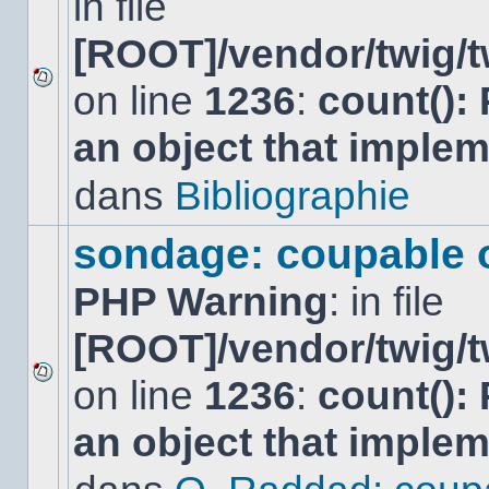
in file
[ROOT]/vendor/twig/t
on line
1236
:
count():
Aucun
nouveau
an object that imple
message
non-
lu
dans
Bibliographie
dans
ce
sujet.
sondage: coupable 
PHP Warning
: in file
[ROOT]/vendor/twig/t
on line
1236
:
count():
Aucun
nouveau
an object that imple
message
non-
lu