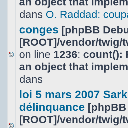
an object that imple
message
non-
dans
O. Raddad: coup
lu
dans
ce
conges
[phpBB Debu
sujet.
[ROOT]/vendor/twig/t
on line
1236
:
count():
Aucun
an object that imple
nouveau
message
non-
dans
lu
dans
ce
loi 5 mars 2007 Sark
sujet.
délinquance
[phpBB
[ROOT]/vendor/twig/t