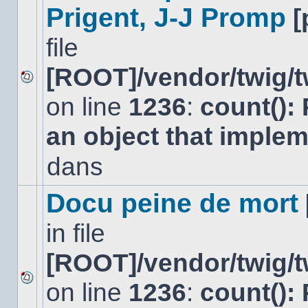
Prigent, J-J Promp
[
file
[ROOT]/vendor/twig/t
Aucun
on line
1236
:
count():
nouveau
message
non-
an object that imple
lu
dans
dans
ce
sujet.
Docu peine de mort
in file
[ROOT]/vendor/twig/t
on line
1236
:
count():
Aucun
nouveau