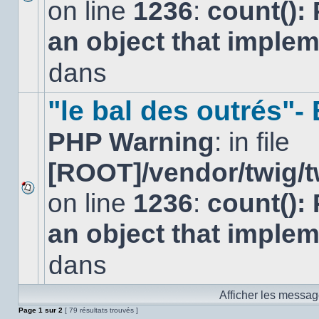
on line
1236
:
count():
Aucun
nouveau
an object that imple
message
non-
lu
dans
dans
ce
sujet.
"le bal des outrés"
PHP Warning
: in file
[ROOT]/vendor/twig/t
on line
1236
:
count():
Aucun
nouveau
an object that imple
message
non-
lu
dans
dans
ce
sujet.
Afficher les messag
Page
1
sur
2
[ 79 résultats trouvés ]