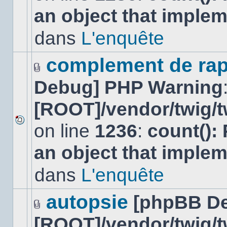
nouveau
an object that imple
message
non-
lu
dans
L'enquête
dans
ce
sujet.
complement de rap
Fichier(s)
Debug] PHP Warning
joint(s)
[ROOT]/vendor/twig/t
on line
1236
:
count():
Aucun
nouveau
an object that imple
message
non-
lu
dans
L'enquête
dans
ce
sujet.
autopsie
[phpBB D
Fichier(s)
[ROOT]/vendor/twig/t
joint(s)