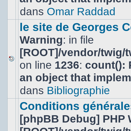
non-
lu
dans
Omar Raddad
dans
ce
sujet.
le site de Georges C
Warning
: in file
[ROOT]/vendor/twig/t
on line
1236
:
count():
Aucun
nouveau
an object that imple
message
non-
lu
dans
Bibliographie
dans
ce
sujet.
Conditions générales
[phpBB Debug] PHP 