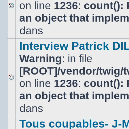
on line
1236
:
count():
Aucun
an object that imple
nouveau
message
non-
dans
lu
dans
ce
Interview Patrick DI
sujet.
Warning
: in file
[ROOT]/vendor/twig/t
on line
1236
:
count():
Aucun
nouveau
an object that imple
message
non-
lu
dans
dans
ce
sujet.
Tous coupables- J-M