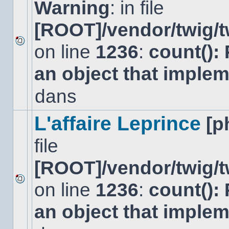
Warning
: in file
[ROOT]/vendor/twig/t
on line
1236
:
count():
Aucun
nouveau
an object that imple
message
non-
lu
dans
dans
ce
sujet.
L'affaire Leprince
[p
file
[ROOT]/vendor/twig/t
on line
1236
:
count():
Aucun
nouveau
an object that imple
message
non-
lu