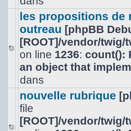
dans
lu
dans
ce
les propositions de
sujet.
outreau
[phpBB Deb
[ROOT]/vendor/twig/t
on line
1236
:
count():
Aucun
nouveau
an object that imple
message
non-
lu
dans
dans
ce
sujet.
nouvelle rubrique
[
file
[ROOT]/vendor/twig/t