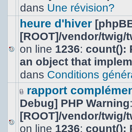
lu
dans
Une révision?
dans
ce
sujet.
heure d'hiver
[phpBB
[ROOT]/vendor/twig/t
on line
1236
:
count():
Aucun
an object that imple
nouveau
message
non-
dans
Conditions général
lu
dans
ce
rapport complément
sujet.
Fichier(s)
Debug] PHP Warning
joint(s)
[ROOT]/vendor/twig/t
on line
1236
:
count():
Aucun