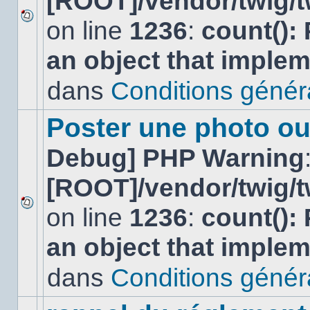
[ROOT]/vendor/twig/t
on line
1236
:
count():
Aucun
nouveau
an object that imple
message
non-
lu
dans
Conditions général
dans
ce
sujet.
Poster une photo ou
Debug] PHP Warning
[ROOT]/vendor/twig/t
on line
1236
:
count():
Aucun
nouveau
an object that imple
message
non-
lu
dans
Conditions général
dans
ce
sujet.