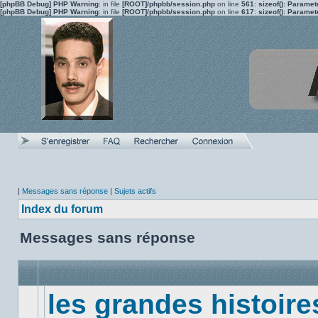
[phpBB Debug] PHP Warning
: in file
[ROOT]/phpbb/session.php
on line
561
:
sizeof(): Parame
[phpBB Debug] PHP Warning
: in file
[ROOT]/phpbb/session.php
on line
617
:
sizeof(): Parame
|
Messages sans réponse
|
Sujets actifs
Index du forum
Messages sans réponse
les grandes histoire