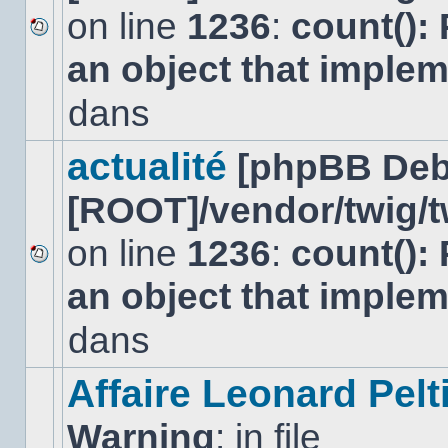
on line
1236
:
count():
Aucun
an object that imple
nouveau
message
non-
dans
lu
dans
ce
actualité
[phpBB Deb
sujet.
[ROOT]/vendor/twig/t
on line
1236
:
count():
Aucun
an object that imple
nouveau
message
non-
dans
lu
dans
ce
Affaire Leonard Pelt
sujet.
Warning
: in file