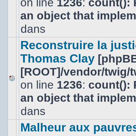
on line
1236
:
count():
Aucun
nouveau
an object that imple
message
non-
lu
dans
dans
ce
sujet.
Reconstruire la just
Thomas Clay
[phpBB
[ROOT]/vendor/twig/t
on line
1236
:
count():
Aucun
nouveau
an object that imple
message
non-
lu
dans
dans
ce
sujet.
Malheur aux pauvre