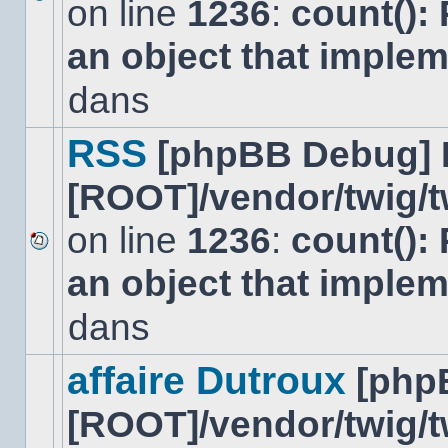
on line
1236
:
count():
Aucun
nouveau
an object that imple
message
non-
lu
dans
dans
ce
sujet.
RSS
[phpBB Debug] 
[ROOT]/vendor/twig/t
on line
1236
:
count():
Aucun
an object that imple
nouveau
message
non-
dans
lu
dans
ce
affaire Dutroux
[php
sujet.
[ROOT]/vendor/twig/t