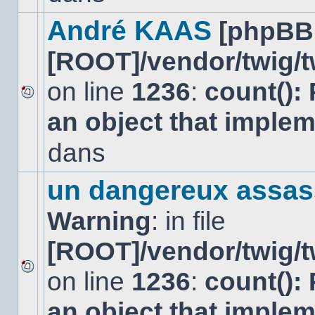
dans
ce
André KAAS
[phpBB
sujet.
[ROOT]/vendor/twig/t
on line
1236
:
count():
Aucun
an object that imple
nouveau
message
non-
dans
lu
dans
ce
un dangereux assas
sujet.
Warning
: in file
[ROOT]/vendor/twig/t
on line
1236
:
count():
Aucun
nouveau
an object that imple
message