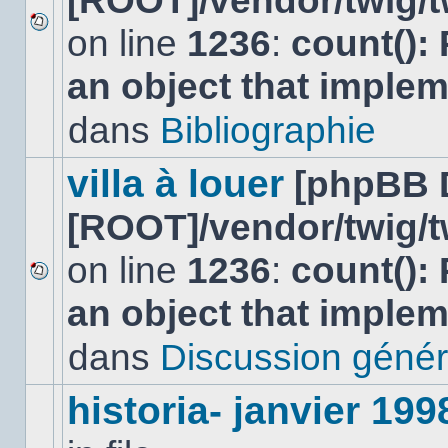
[ROOT]/vendor/twig/t
on line
1236
:
count():
Aucun
nouveau
an object that imple
message
non-
lu
dans
Bibliographie
dans
ce
sujet.
villa à louer
[phpBB 
[ROOT]/vendor/twig/t
on line
1236
:
count():
Aucun
an object that imple
nouveau
message
non-
dans
Discussion génér
lu
dans
ce
historia- janvier 199
sujet.