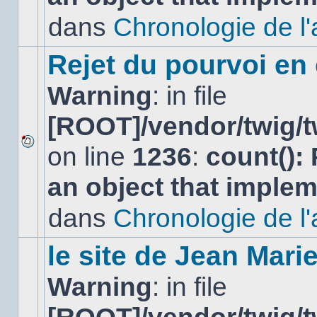
non-
lu
dans
Chronologie de l'af
dans
ce
sujet.
Rejet du pourvoi en
Warning
: in file
[ROOT]/vendor/twig/t
on line
1236
:
count():
Aucun
nouveau
an object that imple
message
non-
lu
dans
Chronologie de l'af
dans
ce
sujet.
le site de Jean Mar
Warning
: in file