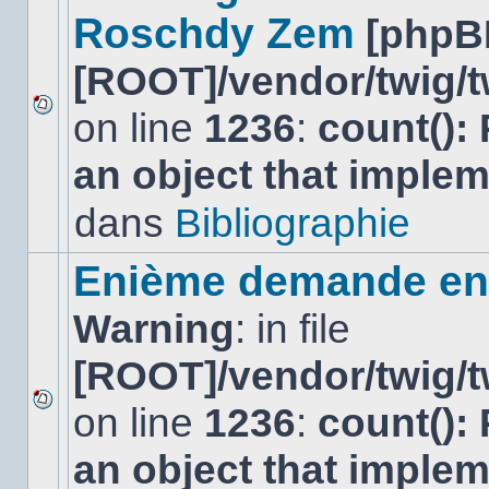
Roschdy Zem
[phpB
[ROOT]/vendor/twig/t
on line
1236
:
count():
Aucun
nouveau
an object that imple
message
non-
lu
dans
Bibliographie
dans
ce
sujet.
Enième demande en 
Warning
: in file
[ROOT]/vendor/twig/t
on line
1236
:
count():
Aucun
nouveau
an object that imple
message
non-