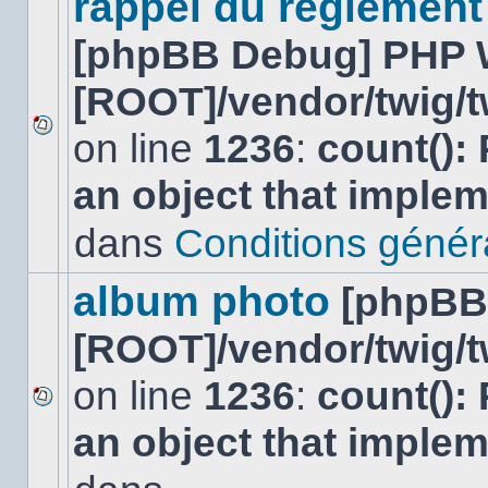
rappel du réglement
[phpBB Debug] PHP 
[ROOT]/vendor/twig/t
on line
1236
:
count():
Aucun
nouveau
an object that imple
message
non-
lu
dans
Conditions général
dans
ce
sujet.
album photo
[phpBB
[ROOT]/vendor/twig/t
on line
1236
:
count():
Aucun
an object that imple
nouveau
message
non-