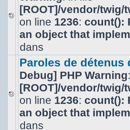
[ROOT]/vendor/twig/t
on line
1236
:
count():
Aucun
nouveau
an object that imple
message
non-
lu
dans
dans
ce
sujet.
Paroles de détenus
Debug] PHP Warning
[ROOT]/vendor/twig/t
on line
1236
:
count():
Aucun
nouveau
an object that imple
message
non-
lu
dans
dans