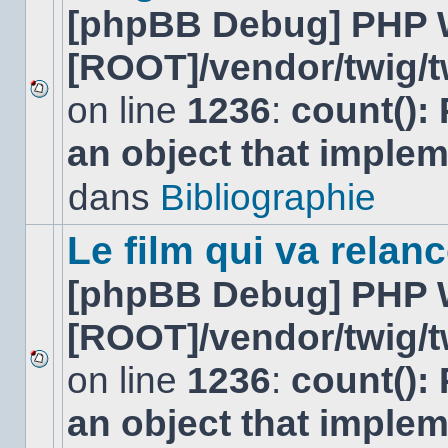
[phpBB Debug] PHP 
[ROOT]/vendor/twig/t
on line
1236
:
count():
Aucun
nouveau
an object that imple
message
non-
lu
dans
Bibliographie
dans
ce
sujet.
Le film qui va relan
[phpBB Debug] PHP 
[ROOT]/vendor/twig/t
on line
1236
:
count():
Aucun
nouveau
an object that imple
message
non-