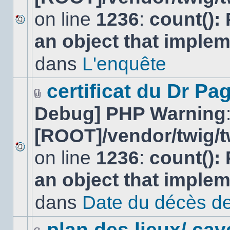
on line
1236
:
count():
Aucun
an object that imple
nouveau
message
non-
dans
L'enquête
lu
dans
ce
certificat du Dr Pag
sujet.
Fichier(s)
Debug] PHP Warning
joint(s)
[ROOT]/vendor/twig/t
on line
1236
:
count():
Aucun
nouveau
an object that imple
message
non-
lu
dans
Date du décès de
dans
ce
sujet.
plan des lieux/ cav