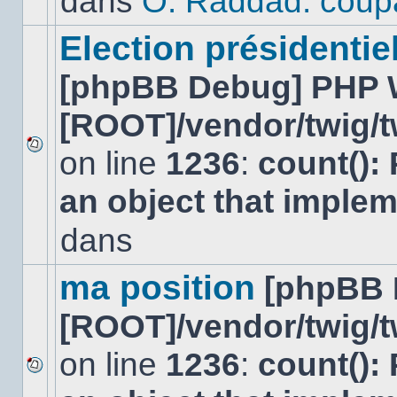
dans
O. Raddad: coup
dans
ce
sujet.
Election présidentiel
[phpBB Debug] PHP 
[ROOT]/vendor/twig/t
on line
1236
:
count():
Aucun
nouveau
an object that imple
message
non-
lu
dans
dans
ce
sujet.
ma position
[phpBB 
[ROOT]/vendor/twig/t
on line
1236
:
count():
Aucun
nouveau