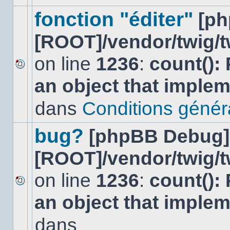
ce
sujet.
fonction "éditer"
[p
[ROOT]/vendor/twig/t
on line
1236
:
count():
Aucun
an object that imple
nouveau
message
non-
dans
Conditions général
lu
dans
ce
bug?
[phpBB Debug]
sujet.
[ROOT]/vendor/twig/t
on line
1236
:
count():
Aucun
an object that imple
nouveau
message
non-
dans
lu