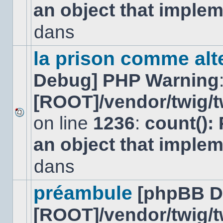
an object that imple
message
non-
lu
dans
dans
ce
sujet.
la prison comme alte
Debug] PHP Warning
[ROOT]/vendor/twig/t
on line
1236
:
count():
Aucun
nouveau
an object that imple
message
non-
lu
dans
dans
ce
sujet.
préambule
[phpBB D
[ROOT]/vendor/twig/t