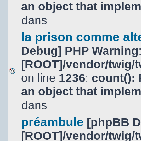
an object that imple
message
non-
lu
dans
dans
ce
sujet.
la prison comme alte
Debug] PHP Warning
[ROOT]/vendor/twig/t
on line
1236
:
count():
Aucun
nouveau
an object that imple
message
non-
lu
dans
dans
ce
sujet.
préambule
[phpBB D
[ROOT]/vendor/twig/t