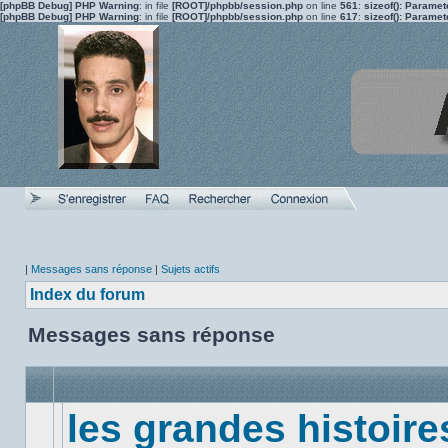
[phpBB Debug] PHP Warning
: in file
[ROOT]/phpbb/session.php
on line
561
:
sizeof(): Parame
[phpBB Debug] PHP Warning
: in file
[ROOT]/phpbb/session.php
on line
617
:
sizeof(): Parame
|
Messages sans réponse
|
Sujets actifs
Index du forum
Messages sans réponse
les grandes histoire