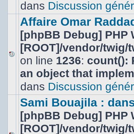
lu
dans
Discussion génér
dans
ce
sujet.
Affaire Omar Radda
[phpBB Debug] PHP 
[ROOT]/vendor/twig/t
on line
1236
:
count():
Aucun
nouveau
an object that imple
message
non-
lu
dans
Discussion génér
dans
ce
sujet.
Sami Bouajila : dan
[phpBB Debug] PHP 
[ROOT]/vendor/twig/t