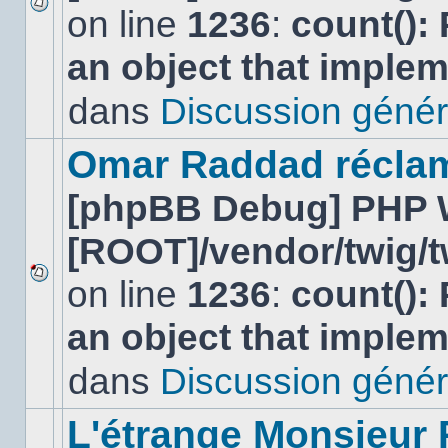
on line
1236
:
count():
Aucun
nouveau
an object that imple
message
non-
lu
dans
Discussion génér
dans
ce
sujet.
Omar Raddad réclame 
[phpBB Debug] PHP 
[ROOT]/vendor/twig/t
on line
1236
:
count():
Aucun
nouveau
an object that imple
message
non-
lu
dans
Discussion génér
dans
ce
sujet.
L'étrange Monsieur 