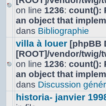
[ROOT]/vendor/twig/t
on line
1236
:
count():
Aucun
nouveau
an object that imple
message
non-
lu
dans
Bibliographie
dans
ce
sujet.
villa à louer
[phpBB 
[ROOT]/vendor/twig/t
on line
1236
:
count():
Aucun
an object that imple
nouveau
message
non-
dans
Discussion génér
lu
dans
ce
historia- janvier 199
sujet.