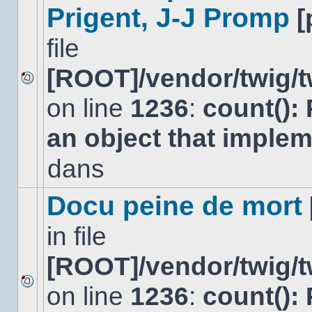
Prigent, J-J Promp
[
file
[ROOT]/vendor/twig/t
Aucun
on line
1236
:
count():
nouveau
message
non-
an object that imple
lu
dans
dans
ce
sujet.
Docu peine de mort
in file
[ROOT]/vendor/twig/t
on line
1236
:
count():
Aucun
nouveau