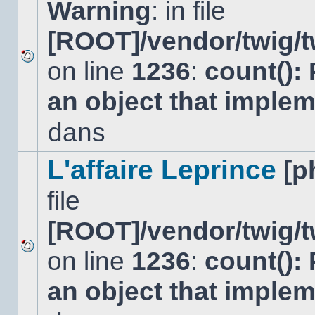
Warning
: in file
[ROOT]/vendor/twig/t
on line
1236
:
count():
Aucun
nouveau
an object that imple
message
non-
lu
dans
dans
ce
sujet.
L'affaire Leprince
[p
file
[ROOT]/vendor/twig/t
on line
1236
:
count():
Aucun
nouveau
an object that imple
message
non-
lu