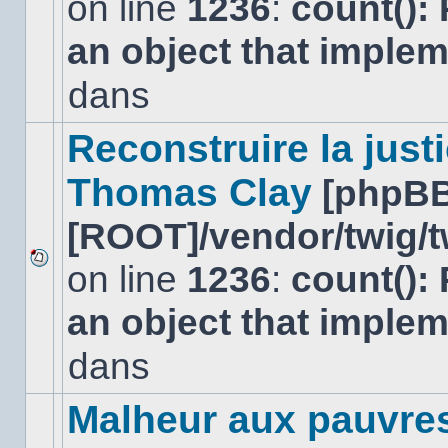
on line
1236
:
count():
Aucun
nouveau
an object that imple
message
non-
lu
dans
dans
ce
sujet.
Reconstruire la just
Thomas Clay
[phpBB
[ROOT]/vendor/twig/t
on line
1236
:
count():
Aucun
nouveau
an object that imple
message
non-
lu
dans
dans
ce
sujet.
Malheur aux pauvre