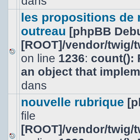
dans
lu
dans
ce
les propositions de
sujet.
outreau
[phpBB Deb
[ROOT]/vendor/twig/t
on line
1236
:
count():
Aucun
nouveau
an object that imple
message
non-
lu
dans
dans
ce
sujet.
nouvelle rubrique
[
file
[ROOT]/vendor/twig/t