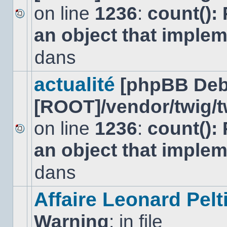
on line
1236
:
count():
Aucun
an object that imple
nouveau
message
non-
dans
lu
dans
ce
actualité
[phpBB Deb
sujet.
[ROOT]/vendor/twig/t
on line
1236
:
count():
Aucun
an object that imple
nouveau
message
non-
dans
lu
dans
ce
Affaire Leonard Pelt
sujet.
Warning
: in file