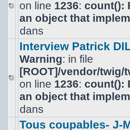
on line
1236
:
count():
Aucun
an object that imple
nouveau
message
non-
dans
lu
dans
ce
Interview Patrick DI
sujet.
Warning
: in file
[ROOT]/vendor/twig/t
on line
1236
:
count():
Aucun
nouveau
an object that imple
message
non-
lu
dans
dans
ce
sujet.
Tous coupables- J-M