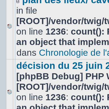
Fichier(s)
in file
joint(s)
[ROOT]/vendor/twig/t
on line
1236
:
count():
Aucun
nouveau
an object that imple
message
non-
lu
dans
Chronologie de l'af
dans
ce
sujet.
décision du 25 juin
[phpBB Debug] PHP 
[ROOT]/vendor/twig/t
on line
1236
:
count():
Aucun
nouveau
an object that imple
message