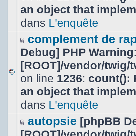
nouveau
an object that imple
message
non-
lu
dans
L'enquête
dans
ce
sujet.
complement de rap
Fichier(s)
Debug] PHP Warning
joint(s)
[ROOT]/vendor/twig/t
on line
1236
:
count():
Aucun
nouveau
an object that imple
message
non-
lu
dans
L'enquête
dans
ce
sujet.
autopsie
[phpBB D
Fichier(s)
[ROOT]/vendor/twig/t
joint(s)