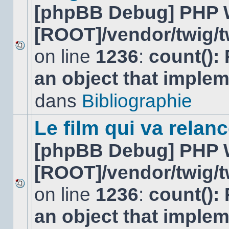
[phpBB Debug] PHP 
[ROOT]/vendor/twig/t
on line
1236
:
count():
Aucun
nouveau
an object that imple
message
non-
lu
dans
Bibliographie
dans
ce
sujet.
Le film qui va relan
[phpBB Debug] PHP 
[ROOT]/vendor/twig/t
on line
1236
:
count():
Aucun
nouveau
an object that imple
message
non-