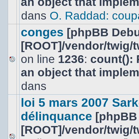
an object that imple
message
non-
dans
O. Raddad: coup
lu
dans
ce
conges
[phpBB Debu
sujet.
[ROOT]/vendor/twig/t
on line
1236
:
count():
Aucun
an object that imple
nouveau
message
non-
dans
lu
dans
ce
loi 5 mars 2007 Sark
sujet.
délinquance
[phpBB
[ROOT]/vendor/twig/t