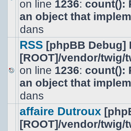
on line
1236
:
count():
Aucun
nouveau
an object that imple
message
non-
lu
dans
dans
ce
sujet.
RSS
[phpBB Debug] 
[ROOT]/vendor/twig/t
on line
1236
:
count():
Aucun
an object that imple
nouveau
message
non-
dans
lu
dans
ce
affaire Dutroux
[php
sujet.
[ROOT]/vendor/twig/t