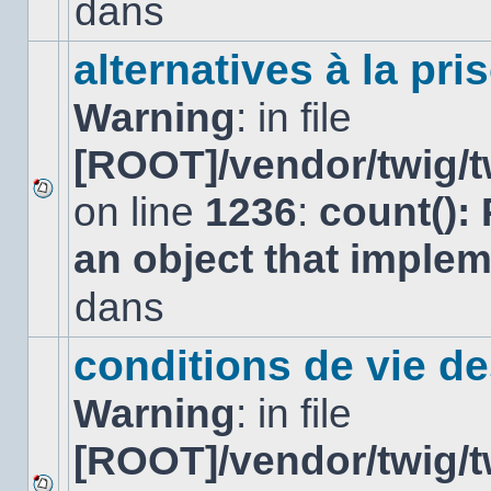
dans
dans
ce
sujet.
alternatives à la pri
Warning
: in file
[ROOT]/vendor/twig/t
on line
1236
:
count():
Aucun
nouveau
an object that imple
message
non-
lu
dans
dans
ce
sujet.
conditions de vie d
Warning
: in file
[ROOT]/vendor/twig/t