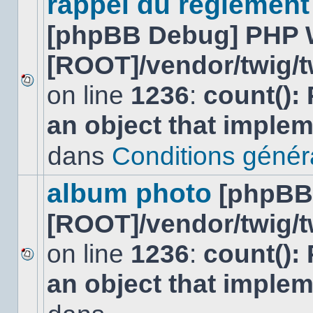
rappel du réglement
[phpBB Debug] PHP 
[ROOT]/vendor/twig/t
on line
1236
:
count():
Aucun
nouveau
an object that imple
message
non-
lu
dans
Conditions général
dans
ce
sujet.
album photo
[phpBB
[ROOT]/vendor/twig/t
on line
1236
:
count():
Aucun
an object that imple
nouveau
message
non-