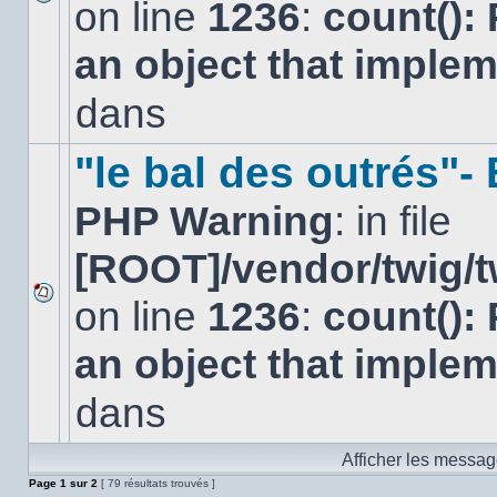
on line
1236
:
count():
Aucun
nouveau
an object that imple
message
non-
lu
dans
dans
ce
sujet.
"le bal des outrés"
PHP Warning
: in file
[ROOT]/vendor/twig/t
on line
1236
:
count():
Aucun
nouveau
an object that imple
message
non-
lu
dans
dans
ce
sujet.
Afficher les messag
Page
1
sur
2
[ 79 résultats trouvés ]