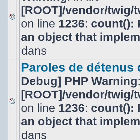
[ROOT]/vendor/twig/t
on line
1236
:
count():
Aucun
nouveau
an object that imple
message
non-
lu
dans
dans
ce
sujet.
Paroles de détenus
Debug] PHP Warning
[ROOT]/vendor/twig/t
on line
1236
:
count():
Aucun
nouveau
an object that imple
message
non-
lu
dans
dans