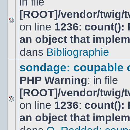
in file
[ROOT]/vendor/twig/t
on line
1236
:
count():
Aucun
nouveau
an object that imple
message
non-
lu
dans
Bibliographie
dans
ce
sujet.
sondage: coupable 
PHP Warning
: in file
[ROOT]/vendor/twig/t
on line
1236
:
count():
Aucun
nouveau
an object that imple
message
non-
lu