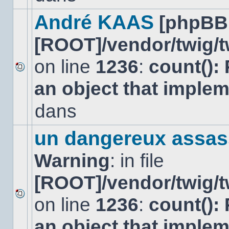
dans
ce
André KAAS
[phpBB
sujet.
[ROOT]/vendor/twig/t
on line
1236
:
count():
Aucun
an object that imple
nouveau
message
non-
dans
lu
dans
ce
un dangereux assas
sujet.
Warning
: in file
[ROOT]/vendor/twig/t
on line
1236
:
count():
Aucun
nouveau
an object that imple
message