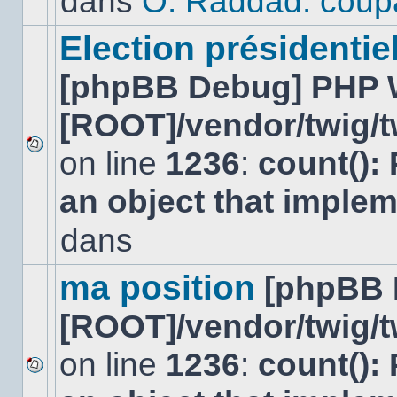
dans
O. Raddad: coup
dans
ce
sujet.
Election présidentiel
[phpBB Debug] PHP 
[ROOT]/vendor/twig/t
on line
1236
:
count():
Aucun
nouveau
an object that imple
message
non-
lu
dans
dans
ce
sujet.
ma position
[phpBB 
[ROOT]/vendor/twig/t
on line
1236
:
count():
Aucun
nouveau