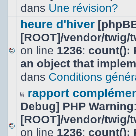
lu
dans
Une révision?
dans
ce
sujet.
heure d'hiver
[phpBB
[ROOT]/vendor/twig/t
on line
1236
:
count():
Aucun
an object that imple
nouveau
message
non-
dans
Conditions général
lu
dans
ce
rapport complément
sujet.
Fichier(s)
Debug] PHP Warning
joint(s)
[ROOT]/vendor/twig/t
on line
1236
:
count():
Aucun