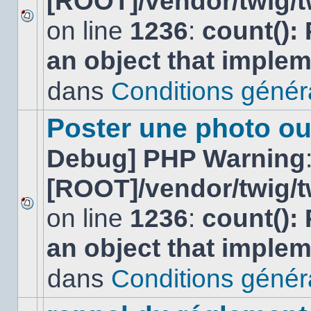
[ROOT]/vendor/twig/t
on line
1236
:
count():
Aucun
nouveau
an object that imple
message
non-
lu
dans
Conditions général
dans
ce
sujet.
Poster une photo ou
Debug] PHP Warning
[ROOT]/vendor/twig/t
on line
1236
:
count():
Aucun
nouveau
an object that imple
message
non-
lu
dans
Conditions général
dans
ce
sujet.