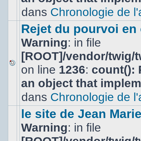
non-
lu
dans
Chronologie de l'af
dans
ce
sujet.
Rejet du pourvoi en
Warning
: in file
[ROOT]/vendor/twig/t
on line
1236
:
count():
Aucun
nouveau
an object that imple
message
non-
lu
dans
Chronologie de l'af
dans
ce
sujet.
le site de Jean Mar
Warning
: in file