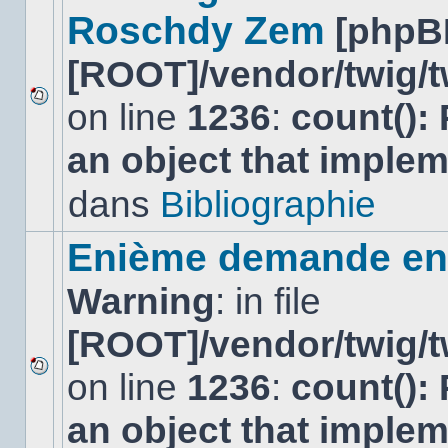
Roschdy Zem
[phpB
[ROOT]/vendor/twig/t
on line
1236
:
count():
Aucun
nouveau
an object that imple
message
non-
lu
dans
Bibliographie
dans
ce
sujet.
Enième demande en 
Warning
: in file
[ROOT]/vendor/twig/t
on line
1236
:
count():
Aucun
nouveau
an object that imple
message
non-