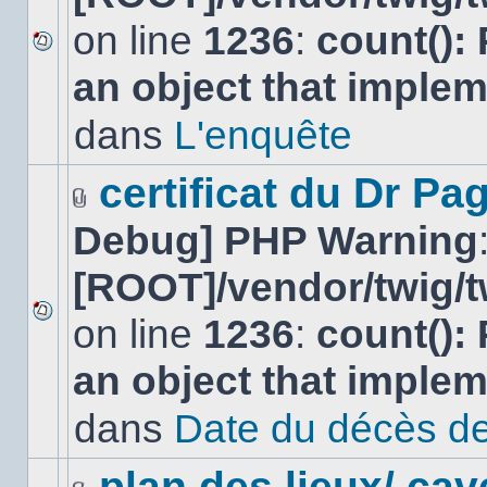
on line
1236
:
count():
Aucun
an object that imple
nouveau
message
non-
dans
L'enquête
lu
dans
ce
certificat du Dr Pag
sujet.
Fichier(s)
Debug] PHP Warning
joint(s)
[ROOT]/vendor/twig/t
on line
1236
:
count():
Aucun
nouveau
an object that imple
message
non-
lu
dans
Date du décès de
dans
ce
sujet.
plan des lieux/ cav