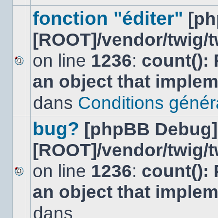
ce
sujet.
fonction "éditer"
[p
[ROOT]/vendor/twig/t
on line
1236
:
count():
Aucun
an object that imple
nouveau
message
non-
dans
Conditions général
lu
dans
ce
bug?
[phpBB Debug]
sujet.
[ROOT]/vendor/twig/t
on line
1236
:
count():
Aucun
an object that imple
nouveau
message
non-
dans
lu