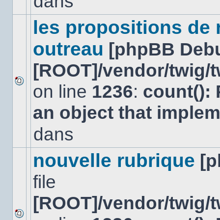
dans
lu
dans
ce
les propositions de
sujet.
outreau
[phpBB Deb
[ROOT]/vendor/twig/t
on line
1236
:
count():
Aucun
nouveau
an object that imple
message
non-
lu
dans
dans
ce
sujet.
nouvelle rubrique
[
file
[ROOT]/vendor/twig/t