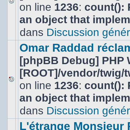
on line
1236
:
count():
Aucun
nouveau
an object that imple
message
non-
lu
dans
Discussion génér
dans
ce
sujet.
Omar Raddad réclame 
[phpBB Debug] PHP 
[ROOT]/vendor/twig/t
on line
1236
:
count():
Aucun
nouveau
an object that imple
message
non-
lu
dans
Discussion génér
dans
ce
sujet.
L'étrange Monsieur 