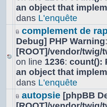
nouveau
an object that imple
message
non-
lu
dans
L'enquête
dans
ce
sujet.
complement de rap
Fichier(s)
Debug] PHP Warning
joint(s)
[ROOT]/vendor/twig/t
on line
1236
:
count():
Aucun
nouveau
an object that imple
message
non-
lu
dans
L'enquête
dans
ce
sujet.
autopsie
[phpBB D
Fichier(s)
[ROOT]/vendor/twig/t
joint(s)