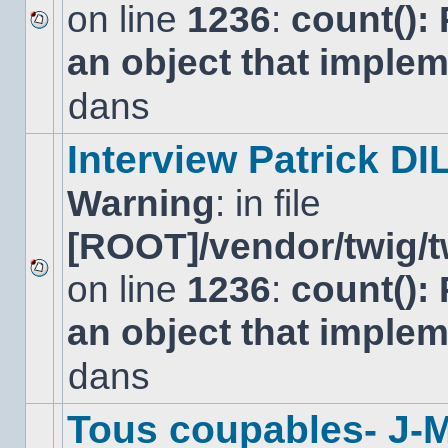
on line
1236
:
count():
Aucun
an object that imple
nouveau
message
non-
dans
lu
dans
ce
Interview Patrick DI
sujet.
Warning
: in file
[ROOT]/vendor/twig/t
on line
1236
:
count():
Aucun
nouveau
an object that imple
message
non-
lu
dans
dans
ce
sujet.
Tous coupables- J-M