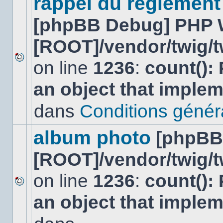
rappel du réglement
[phpBB Debug] PHP 
[ROOT]/vendor/twig/t
on line
1236
:
count():
Aucun
nouveau
an object that imple
message
non-
lu
dans
Conditions général
dans
ce
sujet.
album photo
[phpBB
[ROOT]/vendor/twig/t
on line
1236
:
count():
Aucun
an object that imple
nouveau
message
non-