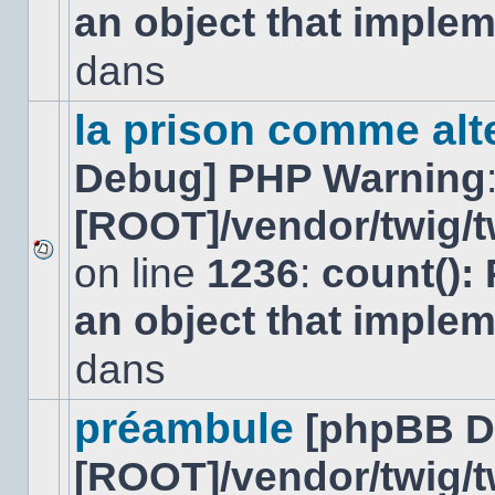
an object that imple
message
non-
lu
dans
dans
ce
sujet.
la prison comme alte
Debug] PHP Warning
[ROOT]/vendor/twig/t
on line
1236
:
count():
Aucun
nouveau
an object that imple
message
non-
lu
dans
dans
ce
sujet.
préambule
[phpBB D
[ROOT]/vendor/twig/t