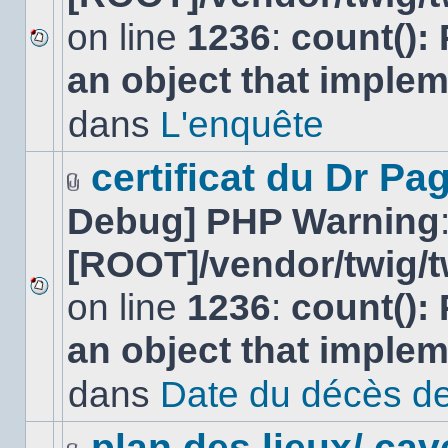
on line
1236
:
count():
Aucun
an object that imple
nouveau
message
non-
dans
L'enquête
lu
dans
ce
certificat du Dr Pag
sujet.
Fichier(s)
Debug] PHP Warning
joint(s)
[ROOT]/vendor/twig/t
on line
1236
:
count():
Aucun
nouveau
an object that imple
message
non-
lu
dans
Date du décès de
dans
ce
sujet.
plan des lieux/ cav