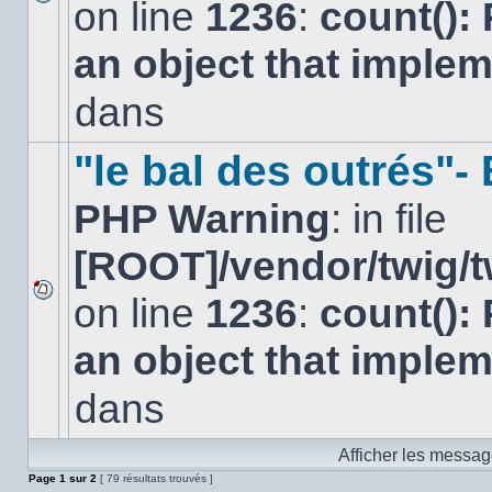
on line
1236
:
count():
Aucun
nouveau
an object that imple
message
non-
lu
dans
dans
ce
sujet.
"le bal des outrés"
PHP Warning
: in file
[ROOT]/vendor/twig/t
on line
1236
:
count():
Aucun
nouveau
an object that imple
message
non-
lu
dans
dans
ce
sujet.
Afficher les messag
Page
1
sur
2
[ 79 résultats trouvés ]