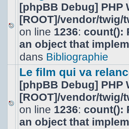
[phpBB Debug] PHP 
[ROOT]/vendor/twig/t
on line
1236
:
count():
Aucun
nouveau
an object that imple
message
non-
lu
dans
Bibliographie
dans
ce
sujet.
Le film qui va relan
[phpBB Debug] PHP 
[ROOT]/vendor/twig/t
on line
1236
:
count():
Aucun
nouveau
an object that imple
message
non-