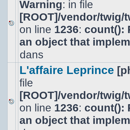
Warning
: in file
[ROOT]/vendor/twig/t
on line
1236
:
count():
Aucun
nouveau
an object that imple
message
non-
lu
dans
dans
ce
sujet.
L'affaire Leprince
[p
file
[ROOT]/vendor/twig/t
on line
1236
:
count():
Aucun
nouveau
an object that imple
message
non-
lu