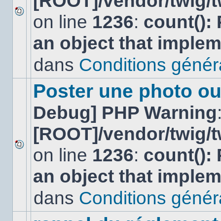
[ROOT]/vendor/twig/t
on line
1236
:
count():
Aucun
nouveau
an object that imple
message
non-
lu
dans
Conditions général
dans
ce
sujet.
Poster une photo ou
Debug] PHP Warning
[ROOT]/vendor/twig/t
on line
1236
:
count():
Aucun
nouveau
an object that imple
message
non-
lu
dans
Conditions général
dans
ce
sujet.