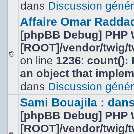
lu
dans
Discussion génér
dans
ce
sujet.
Affaire Omar Radda
[phpBB Debug] PHP 
[ROOT]/vendor/twig/t
on line
1236
:
count():
Aucun
nouveau
an object that imple
message
non-
lu
dans
Discussion génér
dans
ce
sujet.
Sami Bouajila : dan
[phpBB Debug] PHP 
[ROOT]/vendor/twig/t