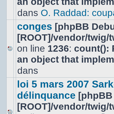
an object that imple
message
non-
dans
O. Raddad: coup
lu
dans
ce
conges
[phpBB Debu
sujet.
[ROOT]/vendor/twig/t
on line
1236
:
count():
Aucun
an object that imple
nouveau
message
non-
dans
lu
dans
ce
loi 5 mars 2007 Sark
sujet.
délinquance
[phpBB
[ROOT]/vendor/twig/t