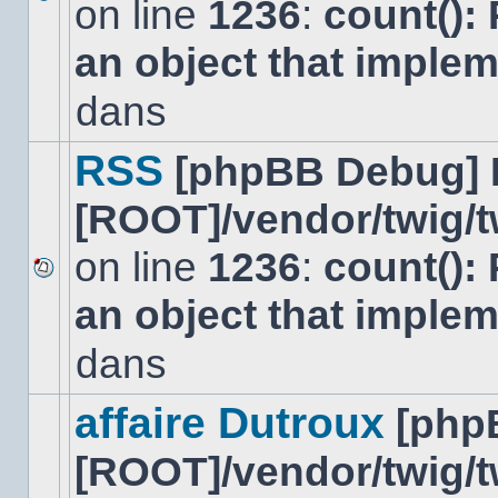
on line
1236
:
count():
Aucun
nouveau
an object that imple
message
non-
lu
dans
dans
ce
sujet.
RSS
[phpBB Debug] 
[ROOT]/vendor/twig/t
on line
1236
:
count():
Aucun
an object that imple
nouveau
message
non-
dans
lu
dans
ce
affaire Dutroux
[php
sujet.
[ROOT]/vendor/twig/t