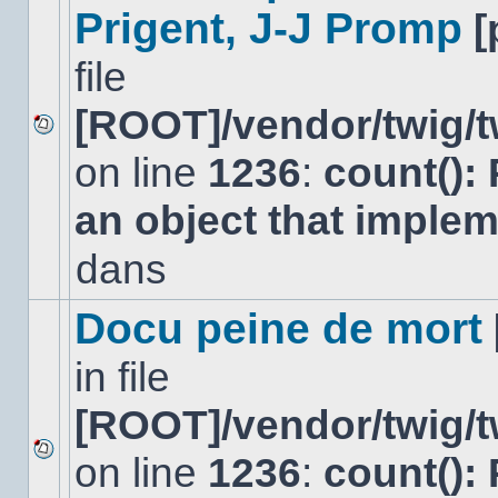
Prigent, J-J Promp
[
file
[ROOT]/vendor/twig/t
Aucun
on line
1236
:
count():
nouveau
message
non-
an object that imple
lu
dans
dans
ce
sujet.
Docu peine de mort
in file
[ROOT]/vendor/twig/t
on line
1236
:
count():
Aucun
nouveau