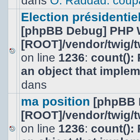
dans
O. Raddad: coup
dans
ce
sujet.
Election présidentiel
[phpBB Debug] PHP 
[ROOT]/vendor/twig/t
on line
1236
:
count():
Aucun
nouveau
an object that imple
message
non-
lu
dans
dans
ce
sujet.
ma position
[phpBB 
[ROOT]/vendor/twig/t
on line
1236
:
count():
Aucun
nouveau