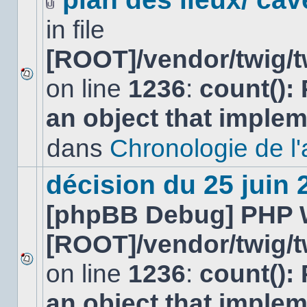
Fichier(s)
in file
joint(s)
[ROOT]/vendor/twig/t
on line
1236
:
count():
Aucun
nouveau
an object that imple
message
non-
lu
dans
Chronologie de l'af
dans
ce
sujet.
décision du 25 juin
[phpBB Debug] PHP 
[ROOT]/vendor/twig/t
on line
1236
:
count():
Aucun
nouveau
an object that imple
message