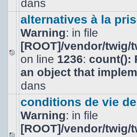
dans
dans
ce
sujet.
alternatives à la pri
Warning
: in file
[ROOT]/vendor/twig/t
on line
1236
:
count():
Aucun
nouveau
an object that imple
message
non-
lu
dans
dans
ce
sujet.
conditions de vie d
Warning
: in file
[ROOT]/vendor/twig/t