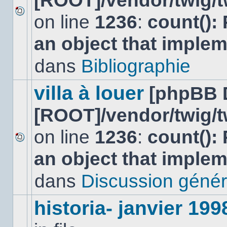
[ROOT]/vendor/twig/t
on line
1236
:
count():
Aucun
nouveau
an object that imple
message
non-
lu
dans
Bibliographie
dans
ce
sujet.
villa à louer
[phpBB 
[ROOT]/vendor/twig/t
on line
1236
:
count():
Aucun
an object that imple
nouveau
message
non-
dans
Discussion génér
lu
dans
ce
historia- janvier 199
sujet.