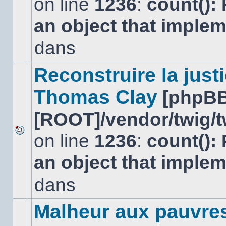
on line
1236
:
count():
Aucun
nouveau
an object that imple
message
non-
lu
dans
dans
ce
sujet.
Reconstruire la just
Thomas Clay
[phpBB
[ROOT]/vendor/twig/t
on line
1236
:
count():
Aucun
nouveau
an object that imple
message
non-
lu
dans
dans
ce
sujet.
Malheur aux pauvre