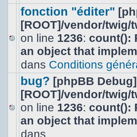
ce
sujet.
fonction "éditer"
[p
[ROOT]/vendor/twig/t
on line
1236
:
count():
Aucun
an object that imple
nouveau
message
non-
dans
Conditions général
lu
dans
ce
bug?
[phpBB Debug]
sujet.
[ROOT]/vendor/twig/t
on line
1236
:
count():
Aucun
an object that imple
nouveau
message
non-
dans
lu