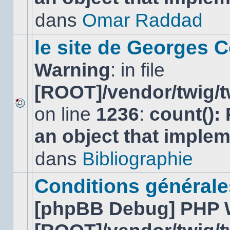
non-
lu
dans
Omar Raddad
dans
ce
sujet.
le site de Georges C
Warning
: in file
[ROOT]/vendor/twig/t
on line
1236
:
count():
Aucun
nouveau
an object that imple
message
non-
lu
dans
Bibliographie
dans
ce
sujet.
Conditions générales
[phpBB Debug] PHP 