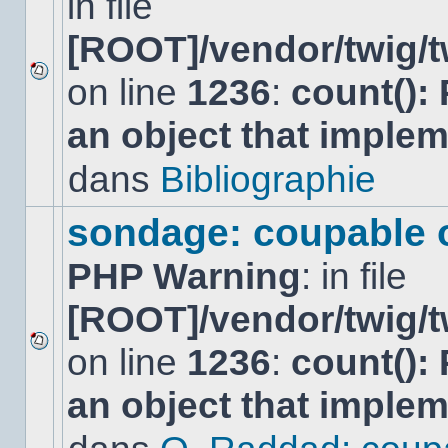
in file
[ROOT]/vendor/twig/t
on line
1236
:
count():
Aucun
nouveau
an object that imple
message
non-
lu
dans
Bibliographie
dans
ce
sujet.
sondage: coupable 
PHP Warning
: in file
[ROOT]/vendor/twig/t
on line
1236
:
count():
Aucun
nouveau
an object that imple
message
non-
lu