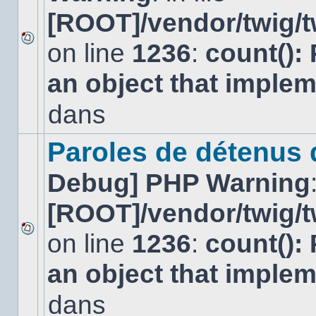
[ROOT]/vendor/twig/t
on line
1236
:
count():
Aucun
nouveau
an object that imple
message
non-
lu
dans
dans
ce
sujet.
Paroles de détenus
Debug] PHP Warning
[ROOT]/vendor/twig/t
on line
1236
:
count():
Aucun
nouveau
an object that imple
message
non-
lu
dans
dans