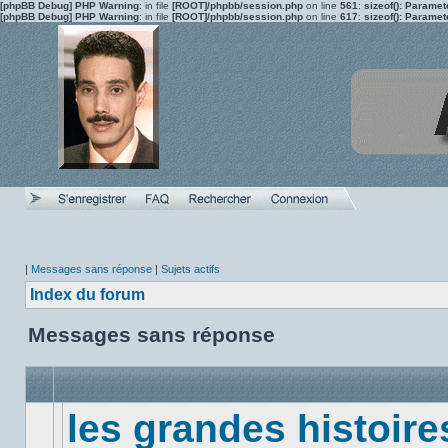
[phpBB Debug] PHP Warning
: in file
[ROOT]/phpbb/session.php
on line
561
:
sizeof(): Parame
[phpBB Debug] PHP Warning
: in file
[ROOT]/phpbb/session.php
on line
617
:
sizeof(): Parame
|
Messages sans réponse
|
Sujets actifs
Index du forum
Messages sans réponse
les grandes histoire