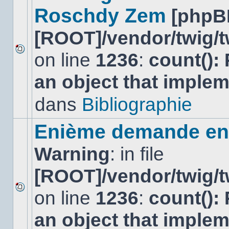
Roschdy Zem
[phpB
[ROOT]/vendor/twig/t
on line
1236
:
count():
Aucun
nouveau
an object that imple
message
non-
lu
dans
Bibliographie
dans
ce
sujet.
Enième demande en 
Warning
: in file
[ROOT]/vendor/twig/t
on line
1236
:
count():
Aucun
nouveau
an object that imple
message
non-