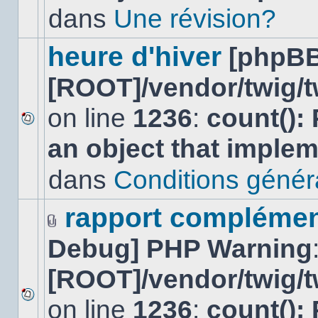
lu
dans
Une révision?
dans
ce
sujet.
heure d'hiver
[phpBB
[ROOT]/vendor/twig/t
on line
1236
:
count():
Aucun
an object that imple
nouveau
message
non-
dans
Conditions général
lu
dans
ce
rapport complément
sujet.
Fichier(s)
Debug] PHP Warning
joint(s)
[ROOT]/vendor/twig/t
on line
1236
:
count():
Aucun