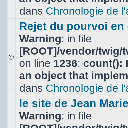
non-
lu
dans
Chronologie de l'af
dans
ce
sujet.
Rejet du pourvoi en
Warning
: in file
[ROOT]/vendor/twig/t
on line
1236
:
count():
Aucun
nouveau
an object that imple
message
non-
lu
dans
Chronologie de l'af
dans
ce
sujet.
le site de Jean Mar
Warning
: in file