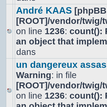
dans
ce
André KAAS
[phpBB
sujet.
[ROOT]/vendor/twig/t
on line
1236
:
count():
Aucun
an object that imple
nouveau
message
non-
dans
lu
dans
ce
un dangereux assas
sujet.
Warning
: in file
[ROOT]/vendor/twig/t
on line
1236
:
count():
Aucun
nouveau
an object that imple
message