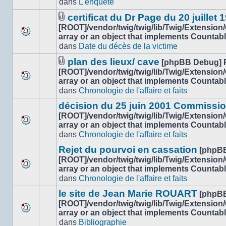
dans
L'enquête
nouveau
ce
message
sujet.
certificat du Dr Page du 20 juillet 
non-
Fichier(s)
[ROOT]/vendor/twig/twig/lib/Twig/Extension
lu
joint(s)
array or an object that implements Countab
Aucun
dans
dans
Date du décès de la victime
nouveau
ce
message
sujet.
plan des lieux/ cave
[phpBB Debug] 
non-
Fichier(s)
[ROOT]/vendor/twig/twig/lib/Twig/Extension
lu
joint(s)
array or an object that implements Countab
Aucun
dans
dans
Chronologie de l'affaire et faits
nouveau
ce
message
sujet.
décision du 25 juin 2001 Commissio
non-
[ROOT]/vendor/twig/twig/lib/Twig/Extension
lu
array or an object that implements Countab
Aucun
dans
dans
Chronologie de l'affaire et faits
nouveau
ce
message
sujet.
Rejet du pourvoi en cassation
[phpB
non-
[ROOT]/vendor/twig/twig/lib/Twig/Extension
lu
array or an object that implements Countab
Aucun
dans
dans
Chronologie de l'affaire et faits
nouveau
ce
message
sujet.
le site de Jean Marie ROUART
[phpB
non-
[ROOT]/vendor/twig/twig/lib/Twig/Extension
lu
array or an object that implements Countab
Aucun
dans
dans
Bibliographie
nouveau