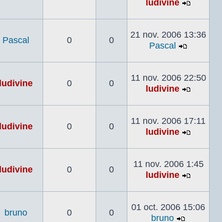
ludivine
Voir
le
dernier
21 nov. 2006 13:36
Pascal
0
0
messag
Pascal
Voir
le
dernier
11 nov. 2006 22:50
ludivine
0
0
messag
ludivine
Voir
le
dernier
11 nov. 2006 17:11
ludivine
0
0
messag
ludivine
Voir
le
dernier
11 nov. 2006 1:45
ludivine
0
0
messag
ludivine
Voir
le
dernier
01 oct. 2006 15:06
bruno
0
0
messag
bruno