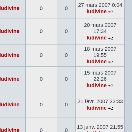
27 mars 2007 0:04
dernier
ludivine
0
0
ludivine
messag
Voir
le
20 mars 2007
dernier
ludivine
0
0
17:34
messag
ludivine
Voir
le
18 mars 2007
dernier
ludivine
0
0
19:55
messag
ludivine
Voir
le
15 mars 2007
dernier
ludivine
0
0
22:26
messag
ludivine
Voir
le
21 févr. 2007 22:33
dernier
ludivine
0
0
ludivine
messag
Voir
le
dernier
13 janv. 2007 21:55
ludivine
0
0
messag