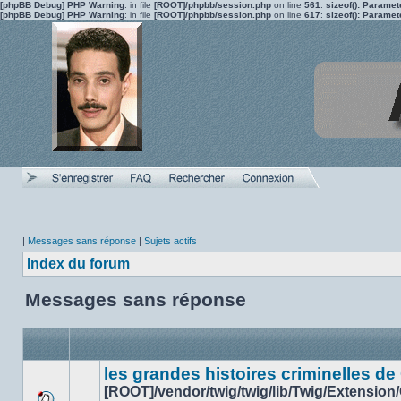
[phpBB Debug] PHP Warning
: in file
[ROOT]/phpbb/session.php
on line
561
:
sizeof(): Parame
[phpBB Debug] PHP Warning
: in file
[ROOT]/phpbb/session.php
on line
617
:
sizeof(): Parame
|
Messages sans réponse
|
Sujets actifs
Index du forum
Messages sans réponse
les grandes histoires criminelles de
[ROOT]/vendor/twig/twig/lib/Twig/Extension