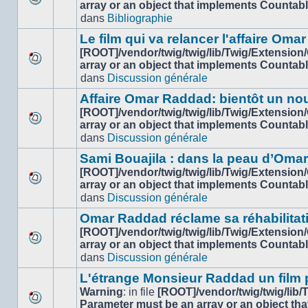
array or an object that implements Countab
Aucun
dans
Bibliographie
nouveau
message
Le film qui va relancer l'affaire Om
non-
[ROOT]/vendor/twig/twig/lib/Twig/Extension
lu
array or an object that implements Countab
Aucun
dans
dans
Discussion générale
nouveau
ce
message
sujet.
Affaire Omar Raddad: bientôt un n
non-
[ROOT]/vendor/twig/twig/lib/Twig/Extension
lu
array or an object that implements Countab
Aucun
dans
dans
Discussion générale
nouveau
ce
message
sujet.
Sami Bouajila : dans la peau d’Oma
non-
[ROOT]/vendor/twig/twig/lib/Twig/Extension
lu
array or an object that implements Countab
Aucun
dans
dans
Discussion générale
nouveau
ce
message
sujet.
Omar Raddad réclame sa réhabilitation
non-
[ROOT]/vendor/twig/twig/lib/Twig/Extension
lu
array or an object that implements Countab
Aucun
dans
dans
Discussion générale
nouveau
ce
message
sujet.
L'étrange Monsieur Raddad un film
non-
Warning
: in file
[ROOT]/vendor/twig/twig/lib
lu
Parameter must be an array or an object th