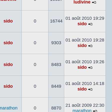
ludivine
Voir
le
dernier
01 août 2010 19:29
sido
0
16744
messag
sido
Voir
le
dernier
01 août 2010 19:28
sido
0
9303
message
sido
Voir
le
dernier
01 août 2010 19:26
sido
0
8483
message
sido
Voir
le
dernier
01 août 2010 14:18
sido
0
8449
message
sido
Voir
le
dernier
21 août 2009 22:30
marathon
0
8870
message
marathon