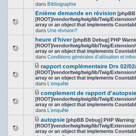
Aucun
dans
dans
Bibliographie
nouveau
ce
message
sujet.
Enième demande en révision
[phpBB
non-
[ROOT]/vendor/twig/twig/lib/Twig/Extension
lu
array or an object that implements Countab
Aucun
dans
dans
Une révision?
nouveau
ce
message
sujet.
heure d'hiver
[phpBB Debug] PHP Warni
non-
[ROOT]/vendor/twig/twig/lib/Twig/Extension
lu
array or an object that implements Countab
Aucun
dans
dans
Conditions générales d'utilisation et infos
nouveau
ce
message
sujet.
rapport complémentaire Drs 02/02
non-
Fichier(s)
[ROOT]/vendor/twig/twig/lib/Twig/Extension
lu
joint(s)
array or an object that implements Countab
Aucun
dans
dans
L'enquête
nouveau
ce
message
sujet.
complement de rapport d'autopsi
non-
Fichier(s)
[ROOT]/vendor/twig/twig/lib/Twig/Extension
lu
joint(s)
array or an object that implements Countab
Aucun
dans
dans
L'enquête
nouveau
ce
message
sujet.
autopsie
[phpBB Debug] PHP Warning
:
non-
Fichier(s)
[ROOT]/vendor/twig/twig/lib/Twig/Extension
lu
joint(s)
array or an object that implements Countab
Aucun
dans