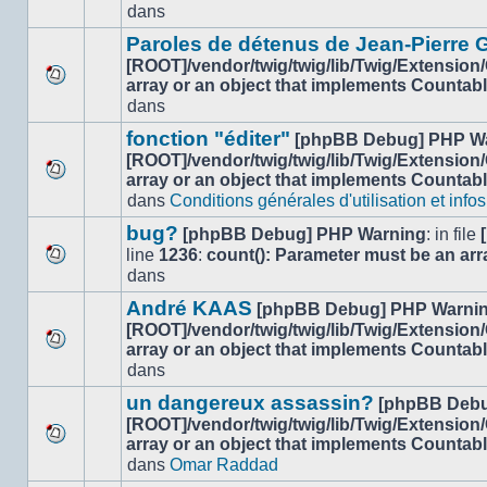
dans
dans
nouveau
ce
message
sujet.
Paroles de détenus de Jean-Pierre
non-
[ROOT]/vendor/twig/twig/lib/Twig/Extension
lu
array or an object that implements Countab
Aucun
dans
dans
nouveau
ce
message
sujet.
fonction "éditer"
[phpBB Debug] PHP W
non-
[ROOT]/vendor/twig/twig/lib/Twig/Extension
lu
array or an object that implements Countab
Aucun
dans
dans
Conditions générales d'utilisation et infos
nouveau
ce
message
sujet.
bug?
[phpBB Debug] PHP Warning
: in file
non-
line
1236
:
count(): Parameter must be an arr
lu
Aucun
dans
dans
nouveau
ce
André KAAS
[phpBB Debug] PHP Warni
message
sujet.
[ROOT]/vendor/twig/twig/lib/Twig/Extension
non-
array or an object that implements Countab
lu
Aucun
dans
dans
nouveau
ce
message
un dangereux assassin?
[phpBB Debu
sujet.
non-
[ROOT]/vendor/twig/twig/lib/Twig/Extension
lu
array or an object that implements Countab
Aucun
dans
dans
Omar Raddad
nouveau
ce