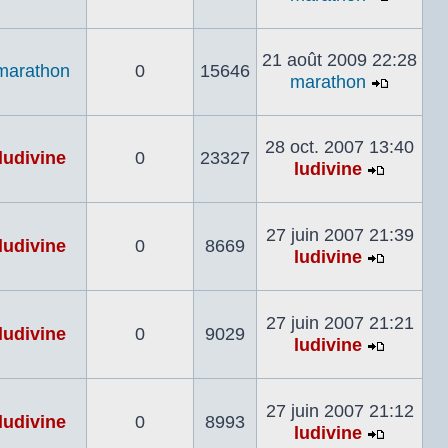
Voir
le
dernier
21 août 2009 22:28
marathon
0
15646
messa
marathon
Voir
le
dernier
28 oct. 2007 13:40
ludivine
0
23327
messa
ludivine
Voir
le
dernier
27 juin 2007 21:39
ludivine
0
8669
messag
ludivine
Voir
le
dernier
27 juin 2007 21:21
ludivine
0
9029
messag
ludivine
Voir
le
dernier
27 juin 2007 21:12
ludivine
0
8993
messag
ludivine