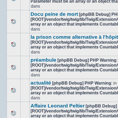
Parameter must be an array or an object th
Aucun
dans
dans
nouveau
ce
message
sujet.
Docu peine de mort
[phpBB Debug] PH
non-
[ROOT]/vendor/twig/twig/lib/Twig/Extension
lu
array or an object that implements Countab
Aucun
dans
dans
nouveau
ce
message
sujet.
la prison comme alternative à l'hôpi
non-
[ROOT]/vendor/twig/twig/lib/Twig/Extension
lu
array or an object that implements Countab
Aucun
dans
dans
nouveau
ce
message
sujet.
préambule
[phpBB Debug] PHP Warning
:
non-
[ROOT]/vendor/twig/twig/lib/Twig/Extension
lu
array or an object that implements Countab
Aucun
dans
dans
nouveau
ce
message
sujet.
actualité
[phpBB Debug] PHP Warning
: in 
non-
[ROOT]/vendor/twig/twig/lib/Twig/Extension
lu
array or an object that implements Countab
Aucun
dans
dans
nouveau
ce
message
sujet.
Affaire Leonard Peltier
[phpBB Debug]
non-
[ROOT]/vendor/twig/twig/lib/Twig/Extension
lu
array or an object that implements Countab
Aucun