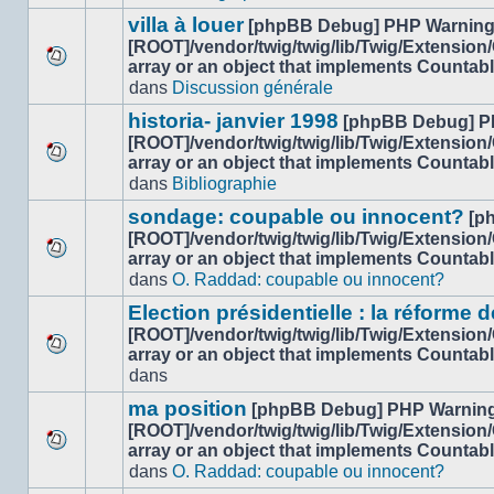
ce
message
sujet.
villa à louer
[phpBB Debug] PHP Warnin
non-
[ROOT]/vendor/twig/twig/lib/Twig/Extension
lu
array or an object that implements Countab
Aucun
dans
dans
Discussion générale
nouveau
ce
message
sujet.
historia- janvier 1998
[phpBB Debug] P
non-
[ROOT]/vendor/twig/twig/lib/Twig/Extension
lu
array or an object that implements Countab
Aucun
dans
dans
Bibliographie
nouveau
ce
message
sujet.
sondage: coupable ou innocent?
[p
non-
[ROOT]/vendor/twig/twig/lib/Twig/Extension
lu
array or an object that implements Countab
Aucun
dans
dans
O. Raddad: coupable ou innocent?
nouveau
ce
message
sujet.
Election présidentielle : la réforme d
non-
[ROOT]/vendor/twig/twig/lib/Twig/Extension
lu
array or an object that implements Countab
Aucun
dans
dans
nouveau
ce
message
sujet.
ma position
[phpBB Debug] PHP Warnin
non-
[ROOT]/vendor/twig/twig/lib/Twig/Extension
lu
array or an object that implements Countab
Aucun
dans
dans
O. Raddad: coupable ou innocent?
nouveau
ce