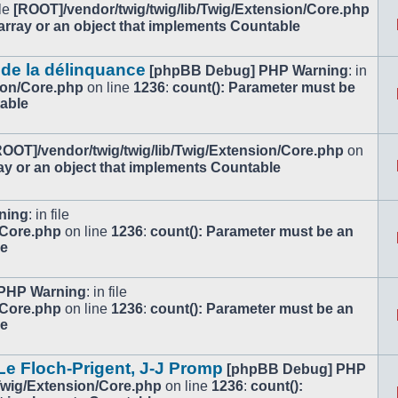
ile
[ROOT]/vendor/twig/twig/lib/Twig/Extension/Core.php
array or an object that implements Countable
 de la délinquance
[phpBB Debug] PHP Warning
: in
ion/Core.php
on line
1236
:
count(): Parameter must be
table
ROOT]/vendor/twig/twig/lib/Twig/Extension/Core.php
on
ay or an object that implements Countable
ning
: in file
/Core.php
on line
1236
:
count(): Parameter must be an
le
PHP Warning
: in file
/Core.php
on line
1236
:
count(): Parameter must be an
le
e Floch-Prigent, J-J Promp
[phpBB Debug] PHP
/Twig/Extension/Core.php
on line
1236
:
count():