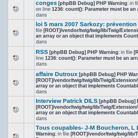
message
sujet.
conges
[phpBB Debug] PHP Warning
: in f
non-
on line
1236
:
count(): Parameter must be an 
lu
Aucun
dans
dans
nouveau
ce
loi 5 mars 2007 Sarkozy: prévention
message
sujet.
file
[ROOT]/vendor/twig/twig/lib/Twig/Extens
non-
an array or an object that implements Coun
lu
Aucun
dans
dans
nouveau
ce
message
RSS
[phpBB Debug] PHP Warning
: in file
[
sujet.
non-
line
1236
:
count(): Parameter must be an arr
lu
Aucun
dans
dans
nouveau
ce
affaire Dutroux
message
[phpBB Debug] PHP War
sujet.
non-
[ROOT]/vendor/twig/twig/lib/Twig/Extension
lu
array or an object that implements Countab
Aucun
dans
dans
nouveau
ce
message
Interview Patrick DILS
[phpBB Debug] 
sujet.
non-
[ROOT]/vendor/twig/twig/lib/Twig/Extension
lu
array or an object that implements Countab
Aucun
dans
dans
nouveau
ce
message
sujet.
Tous coupables- J-M Boucheron, L L
non-
Warning
: in file
[ROOT]/vendor/twig/twig/lib
lu