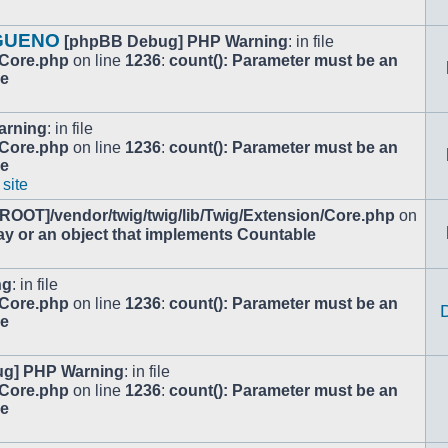
 GUENO
[phpBB Debug] PHP Warning
: in file
/Core.php
on line
1236
:
count(): Parameter must be an
le
arning
: in file
/Core.php
on line
1236
:
count(): Parameter must be an
le
 site
[ROOT]/vendor/twig/twig/lib/Twig/Extension/Core.php
on
ay or an object that implements Countable
ng
: in file
/Core.php
on line
1236
:
count(): Parameter must be an
le
g] PHP Warning
: in file
/Core.php
on line
1236
:
count(): Parameter must be an
le