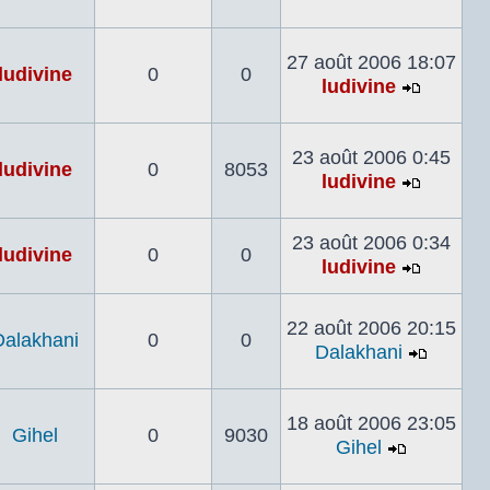
Voir
le
dernier
27 août 2006 18:07
ludivine
0
0
message
ludivine
Voir
le
dernier
23 août 2006 0:45
ludivine
0
8053
messag
ludivine
Voir
le
23 août 2006 0:34
dernier
ludivine
0
0
ludivine
messag
Voir
le
22 août 2006 20:15
dernier
Dalakhani
0
0
Dalakhani
messag
Voir
le
dernier
18 août 2006 23:05
Gihel
0
9030
messa
Gihel
Voir
le