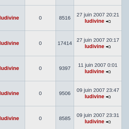
Voir
le
dernier
27 juin 2007 20:21
ludivine
0
8516
messag
ludivine
Voir
le
dernier
27 juin 2007 20:17
ludivine
0
17414
messag
ludivine
Voir
le
dernier
11 juin 2007 0:01
ludivine
0
9397
messag
ludivine
Voir
le
dernier
09 juin 2007 23:47
ludivine
0
9506
messag
ludivine
Voir
le
dernier
09 juin 2007 23:31
ludivine
0
8585
messag
ludivine
Voir