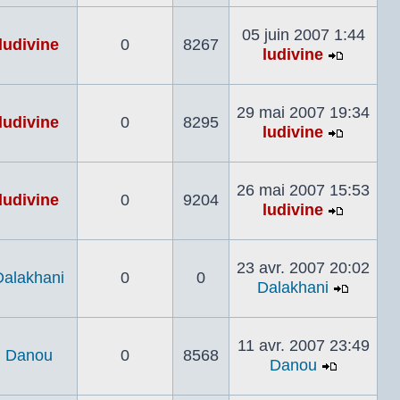
le
dernier
05 juin 2007 1:44
ludivine
0
8267
messag
ludivine
Voir
le
dernier
29 mai 2007 19:34
ludivine
0
8295
messag
ludivine
Voir
le
dernier
26 mai 2007 15:53
ludivine
0
9204
messag
ludivine
Voir
le
dernier
23 avr. 2007 20:02
Dalakhani
0
0
messag
Dalakhani
Voir
le
dernier
11 avr. 2007 23:49
Danou
0
8568
messa
Danou
Voir
le