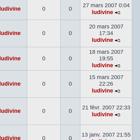
27 mars 2007 0:04
dernier
ludivine
0
0
ludivine
messag
Voir
le
20 mars 2007
dernier
ludivine
0
0
17:34
messag
ludivine
Voir
le
18 mars 2007
dernier
ludivine
0
0
19:55
messag
ludivine
Voir
le
15 mars 2007
dernier
ludivine
0
0
22:26
messag
ludivine
Voir
le
21 févr. 2007 22:33
dernier
ludivine
0
0
ludivine
messag
Voir
le
dernier
13 janv. 2007 21:55
ludivine
0
0
messag