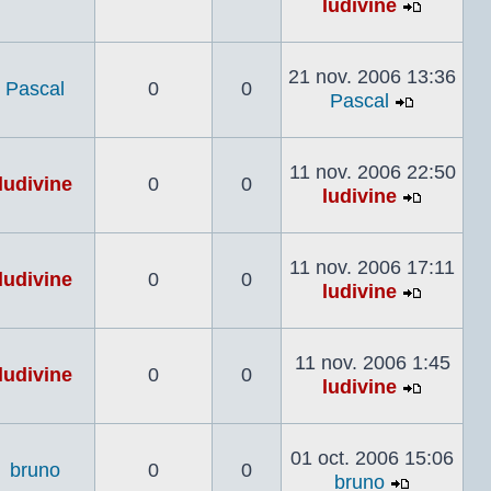
ludivine
Voir
le
dernier
21 nov. 2006 13:36
Pascal
0
0
messag
Pascal
Voir
le
dernier
11 nov. 2006 22:50
ludivine
0
0
messag
ludivine
Voir
le
dernier
11 nov. 2006 17:11
ludivine
0
0
messag
ludivine
Voir
le
dernier
11 nov. 2006 1:45
ludivine
0
0
messag
ludivine
Voir
le
dernier
01 oct. 2006 15:06
bruno
0
0
messag
bruno