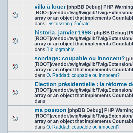
ce
message
sujet.
villa à louer
[phpBB Debug] PHP Warnin
non-
[ROOT]/vendor/twig/twig/lib/Twig/Extension
lu
array or an object that implements Countab
Aucun
dans
dans
Discussion générale
nouveau
ce
message
sujet.
historia- janvier 1998
[phpBB Debug] P
non-
[ROOT]/vendor/twig/twig/lib/Twig/Extension
lu
array or an object that implements Countab
Aucun
dans
dans
Bibliographie
nouveau
ce
message
sujet.
sondage: coupable ou innocent?
[p
non-
[ROOT]/vendor/twig/twig/lib/Twig/Extension
lu
array or an object that implements Countab
Aucun
dans
dans
O. Raddad: coupable ou innocent?
nouveau
ce
message
sujet.
Election présidentielle : la réforme d
non-
[ROOT]/vendor/twig/twig/lib/Twig/Extension
lu
array or an object that implements Countab
Aucun
dans
dans
nouveau
ce
message
sujet.
ma position
[phpBB Debug] PHP Warnin
non-
[ROOT]/vendor/twig/twig/lib/Twig/Extension
lu
array or an object that implements Countab
Aucun
dans
dans
O. Raddad: coupable ou innocent?
nouveau
ce