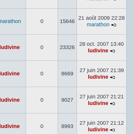
Voir
le
dernier
21 août 2009 22:28
marathon
0
15646
messa
marathon
Voir
le
dernier
28 oct. 2007 13:40
ludivine
0
23326
messa
ludivine
Voir
le
dernier
27 juin 2007 21:39
ludivine
0
8669
messag
ludivine
Voir
le
dernier
27 juin 2007 21:21
ludivine
0
9027
messag
ludivine
Voir
le
dernier
27 juin 2007 21:12
ludivine
0
8993
messag
ludivine