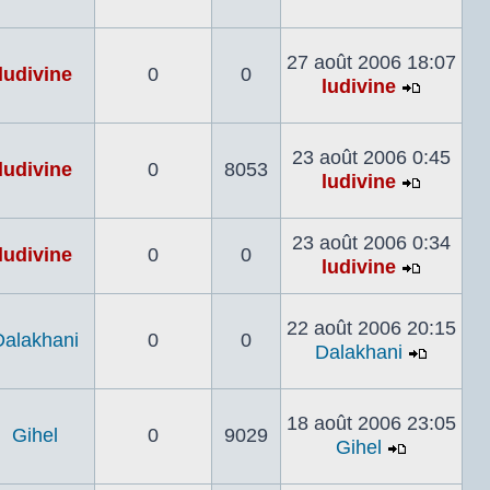
Voir
le
dernier
27 août 2006 18:07
ludivine
0
0
message
ludivine
Voir
le
dernier
23 août 2006 0:45
ludivine
0
8053
messag
ludivine
Voir
le
23 août 2006 0:34
dernier
ludivine
0
0
ludivine
messag
Voir
le
22 août 2006 20:15
dernier
Dalakhani
0
0
Dalakhani
messag
Voir
le
dernier
18 août 2006 23:05
Gihel
0
9029
messa
Gihel
Voir
le