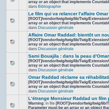
array or an object that implements Countab
Aucun
dans
Bibliographie
nouveau
message
Le film qui va relancer l'affaire Om
non-
[ROOT]/vendor/twig/twig/lib/Twig/Extension
lu
array or an object that implements Countab
Aucun
dans
dans
Discussion générale
nouveau
ce
message
sujet.
Affaire Omar Raddad: bientôt un n
non-
[ROOT]/vendor/twig/twig/lib/Twig/Extension
lu
array or an object that implements Countab
Aucun
dans
dans
Discussion générale
nouveau
ce
message
sujet.
Sami Bouajila : dans la peau d’Oma
non-
[ROOT]/vendor/twig/twig/lib/Twig/Extension
lu
array or an object that implements Countab
Aucun
dans
dans
Discussion générale
nouveau
ce
message
sujet.
Omar Raddad réclame sa réhabilitation
non-
[ROOT]/vendor/twig/twig/lib/Twig/Extension
lu
array or an object that implements Countab
Aucun
dans
dans
Discussion générale
nouveau
ce
message
sujet.
L'étrange Monsieur Raddad un film
non-
Warning
: in file
[ROOT]/vendor/twig/twig/lib
lu
Parameter must be an array or an object th