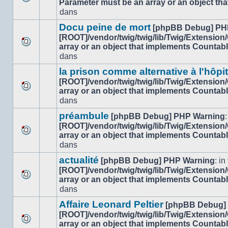
Parameter must be an array or an object th
Aucun
dans
dans
nouveau
ce
message
sujet.
Docu peine de mort
[phpBB Debug] PH
non-
[ROOT]/vendor/twig/twig/lib/Twig/Extension
lu
array or an object that implements Countab
Aucun
dans
dans
nouveau
ce
message
sujet.
la prison comme alternative à l'hôpi
non-
[ROOT]/vendor/twig/twig/lib/Twig/Extension
lu
array or an object that implements Countab
Aucun
dans
dans
nouveau
ce
message
sujet.
préambule
[phpBB Debug] PHP Warning
:
non-
[ROOT]/vendor/twig/twig/lib/Twig/Extension
lu
array or an object that implements Countab
Aucun
dans
dans
nouveau
ce
message
sujet.
actualité
[phpBB Debug] PHP Warning
: in 
non-
[ROOT]/vendor/twig/twig/lib/Twig/Extension
lu
array or an object that implements Countab
Aucun
dans
dans
nouveau
ce
message
sujet.
Affaire Leonard Peltier
[phpBB Debug]
non-
[ROOT]/vendor/twig/twig/lib/Twig/Extension
lu
array or an object that implements Countab
Aucun