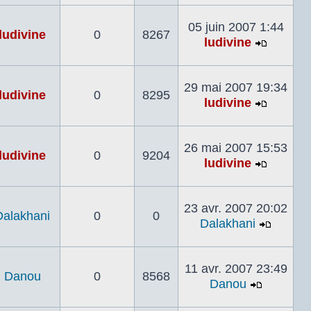
le
dernier
05 juin 2007 1:44
ludivine
0
8267
messag
ludivine
Voir
le
dernier
29 mai 2007 19:34
ludivine
0
8295
messag
ludivine
Voir
le
dernier
26 mai 2007 15:53
ludivine
0
9204
messag
ludivine
Voir
le
dernier
23 avr. 2007 20:02
Dalakhani
0
0
messag
Dalakhani
Voir
le
dernier
11 avr. 2007 23:49
Danou
0
8568
messa
Danou
Voir
le