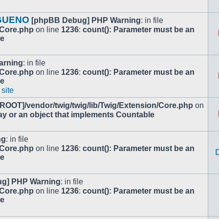
 GUENO
[phpBB Debug] PHP Warning
: in file
/Core.php
on line
1236
:
count(): Parameter must be an
le
arning
: in file
/Core.php
on line
1236
:
count(): Parameter must be an
le
 site
[ROOT]/vendor/twig/twig/lib/Twig/Extension/Core.php
on
ay or an object that implements Countable
ng
: in file
/Core.php
on line
1236
:
count(): Parameter must be an
le
g] PHP Warning
: in file
/Core.php
on line
1236
:
count(): Parameter must be an
le