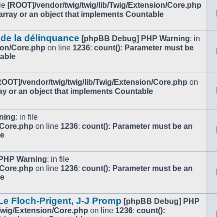
ile
[ROOT]/vendor/twig/twig/lib/Twig/Extension/Core.php
array or an object that implements Countable
 de la délinquance
[phpBB Debug] PHP Warning
: in
ion/Core.php
on line
1236
:
count(): Parameter must be
table
ROOT]/vendor/twig/twig/lib/Twig/Extension/Core.php
on
ay or an object that implements Countable
ning
: in file
/Core.php
on line
1236
:
count(): Parameter must be an
le
PHP Warning
: in file
/Core.php
on line
1236
:
count(): Parameter must be an
le
e Floch-Prigent, J-J Promp
[phpBB Debug] PHP
/Twig/Extension/Core.php
on line
1236
:
count():