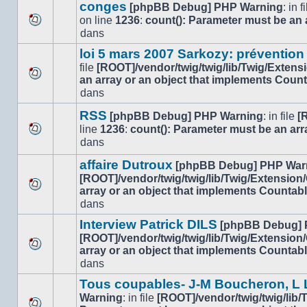
message
sujet.
conges
[phpBB Debug] PHP Warning
: in f
non-
on line
1236
:
count(): Parameter must be an 
lu
Aucun
dans
dans
nouveau
ce
loi 5 mars 2007 Sarkozy: prévention
message
sujet.
file
[ROOT]/vendor/twig/twig/lib/Twig/Extens
non-
an array or an object that implements Coun
lu
Aucun
dans
dans
nouveau
ce
message
RSS
[phpBB Debug] PHP Warning
: in file
[
sujet.
non-
line
1236
:
count(): Parameter must be an arr
lu
Aucun
dans
dans
nouveau
ce
affaire Dutroux
message
[phpBB Debug] PHP War
sujet.
non-
[ROOT]/vendor/twig/twig/lib/Twig/Extension
lu
array or an object that implements Countab
Aucun
dans
dans
nouveau
ce
message
Interview Patrick DILS
[phpBB Debug] 
sujet.
non-
[ROOT]/vendor/twig/twig/lib/Twig/Extension
lu
array or an object that implements Countab
Aucun
dans
dans
nouveau
ce
message
sujet.
Tous coupables- J-M Boucheron, L L
non-
Warning
: in file
[ROOT]/vendor/twig/twig/lib
lu