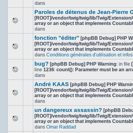
dans
dans
nouveau
ce
message
sujet.
Paroles de détenus de Jean-Pierre
non-
[ROOT]/vendor/twig/twig/lib/Twig/Extension
lu
array or an object that implements Countab
Aucun
dans
dans
nouveau
ce
message
sujet.
fonction "éditer"
[phpBB Debug] PHP W
non-
[ROOT]/vendor/twig/twig/lib/Twig/Extension
lu
array or an object that implements Countab
Aucun
dans
dans
Conditions générales d'utilisation et infos
nouveau
ce
message
sujet.
bug?
[phpBB Debug] PHP Warning
: in file
non-
line
1236
:
count(): Parameter must be an arr
lu
Aucun
dans
dans
nouveau
ce
André KAAS
[phpBB Debug] PHP Warni
message
sujet.
[ROOT]/vendor/twig/twig/lib/Twig/Extension
non-
array or an object that implements Countab
lu
Aucun
dans
dans
nouveau
ce
message
un dangereux assassin?
[phpBB Debu
sujet.
non-
[ROOT]/vendor/twig/twig/lib/Twig/Extension
lu
array or an object that implements Countab
Aucun
dans
dans
Omar Raddad
nouveau
ce