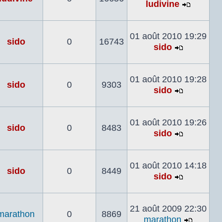
ludivine
Voir
le
dernier
01 août 2010 19:29
sido
0
16743
messag
sido
Voir
le
dernier
01 août 2010 19:28
sido
0
9303
message
sido
Voir
le
dernier
01 août 2010 19:26
sido
0
8483
message
sido
Voir
le
dernier
01 août 2010 14:18
sido
0
8449
message
sido
Voir
le
dernier
21 août 2009 22:30
marathon
0
8869
message
marathon