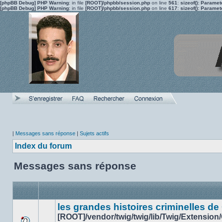
[phpBB Debug] PHP Warning
: in file
[ROOT]/phpbb/session.php
on line
561
:
sizeof(): Parame
[phpBB Debug] PHP Warning
: in file
[ROOT]/phpbb/session.php
on line
617
:
sizeof(): Parame
|
Messages sans réponse
|
Sujets actifs
Index du forum
Messages sans réponse
les grandes histoires criminelles de
[ROOT]/vendor/twig/twig/lib/Twig/Extension