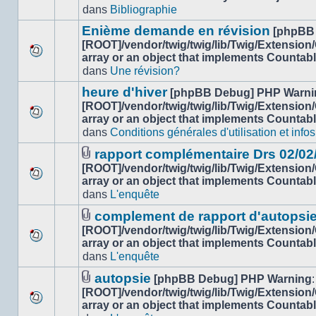
Aucun
dans
dans
Bibliographie
nouveau
ce
message
sujet.
Enième demande en révision
[phpBB
non-
[ROOT]/vendor/twig/twig/lib/Twig/Extension
lu
array or an object that implements Countab
Aucun
dans
dans
Une révision?
nouveau
ce
message
sujet.
heure d'hiver
[phpBB Debug] PHP Warni
non-
[ROOT]/vendor/twig/twig/lib/Twig/Extension
lu
array or an object that implements Countab
Aucun
dans
dans
Conditions générales d'utilisation et infos
nouveau
ce
message
sujet.
rapport complémentaire Drs 02/02
non-
Fichier(s)
[ROOT]/vendor/twig/twig/lib/Twig/Extension
lu
joint(s)
array or an object that implements Countab
Aucun
dans
dans
L'enquête
nouveau
ce
message
sujet.
complement de rapport d'autopsi
non-
Fichier(s)
[ROOT]/vendor/twig/twig/lib/Twig/Extension
lu
joint(s)
array or an object that implements Countab
Aucun
dans
dans
L'enquête
nouveau
ce
message
sujet.
autopsie
[phpBB Debug] PHP Warning
:
non-
Fichier(s)
[ROOT]/vendor/twig/twig/lib/Twig/Extension
lu
joint(s)
array or an object that implements Countab
Aucun
dans