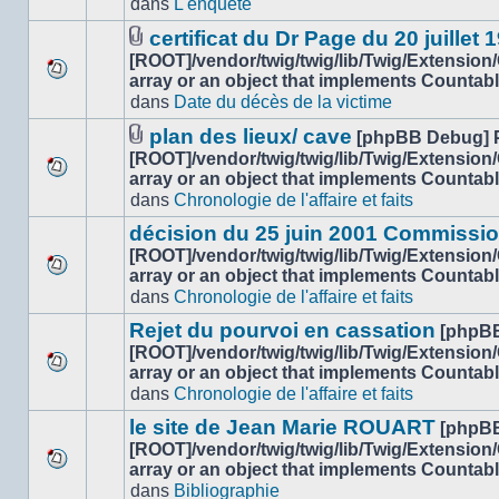
dans
L'enquête
nouveau
ce
message
sujet.
certificat du Dr Page du 20 juillet 
non-
Fichier(s)
[ROOT]/vendor/twig/twig/lib/Twig/Extension
lu
joint(s)
array or an object that implements Countab
Aucun
dans
dans
Date du décès de la victime
nouveau
ce
message
sujet.
plan des lieux/ cave
[phpBB Debug] 
non-
Fichier(s)
[ROOT]/vendor/twig/twig/lib/Twig/Extension
lu
joint(s)
array or an object that implements Countab
Aucun
dans
dans
Chronologie de l'affaire et faits
nouveau
ce
message
sujet.
décision du 25 juin 2001 Commissio
non-
[ROOT]/vendor/twig/twig/lib/Twig/Extension
lu
array or an object that implements Countab
Aucun
dans
dans
Chronologie de l'affaire et faits
nouveau
ce
message
sujet.
Rejet du pourvoi en cassation
[phpB
non-
[ROOT]/vendor/twig/twig/lib/Twig/Extension
lu
array or an object that implements Countab
Aucun
dans
dans
Chronologie de l'affaire et faits
nouveau
ce
message
sujet.
le site de Jean Marie ROUART
[phpB
non-
[ROOT]/vendor/twig/twig/lib/Twig/Extension
lu
array or an object that implements Countab
Aucun
dans
dans
Bibliographie
nouveau