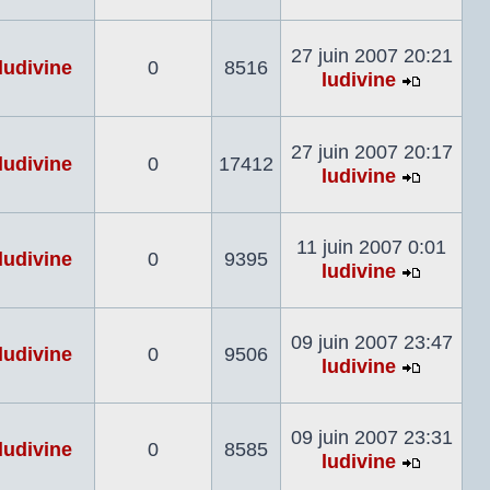
Voir
le
dernier
27 juin 2007 20:21
ludivine
0
8516
messag
ludivine
Voir
le
dernier
27 juin 2007 20:17
ludivine
0
17412
messag
ludivine
Voir
le
dernier
11 juin 2007 0:01
ludivine
0
9395
messag
ludivine
Voir
le
dernier
09 juin 2007 23:47
ludivine
0
9506
messag
ludivine
Voir
le
dernier
09 juin 2007 23:31
ludivine
0
8585
messag
ludivine
Voir