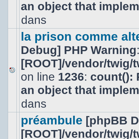
an object that imple
message
non-
lu
dans
dans
ce
sujet.
la prison comme alte
Debug] PHP Warning
[ROOT]/vendor/twig/t
on line
1236
:
count():
Aucun
nouveau
an object that imple
message
non-
lu
dans
dans
ce
sujet.
préambule
[phpBB D
[ROOT]/vendor/twig/t