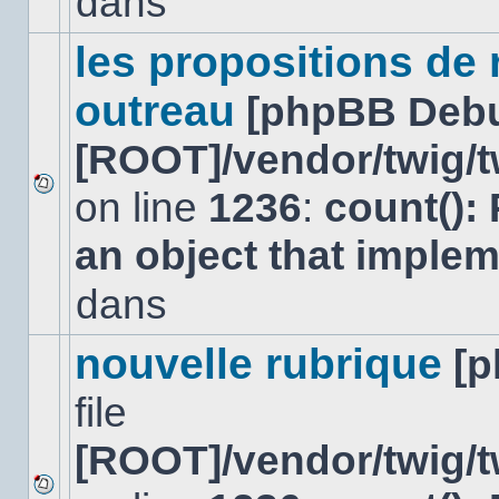
dans
lu
dans
ce
les propositions de
sujet.
outreau
[phpBB Deb
[ROOT]/vendor/twig/t
on line
1236
:
count():
Aucun
nouveau
an object that imple
message
non-
lu
dans
dans
ce
sujet.
nouvelle rubrique
[
file
[ROOT]/vendor/twig/t