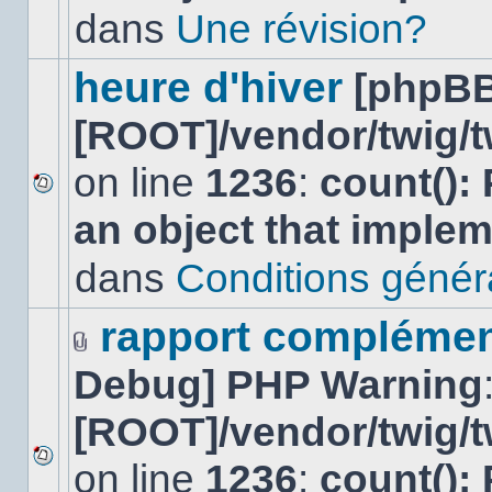
lu
dans
Une révision?
dans
ce
sujet.
heure d'hiver
[phpBB
[ROOT]/vendor/twig/t
on line
1236
:
count():
Aucun
an object that imple
nouveau
message
non-
dans
Conditions général
lu
dans
ce
rapport complément
sujet.
Fichier(s)
Debug] PHP Warning
joint(s)
[ROOT]/vendor/twig/t
on line
1236
:
count():
Aucun