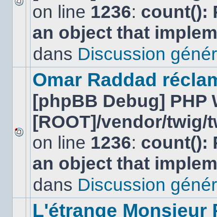
on line
1236
:
count():
Aucun
nouveau
an object that imple
message
non-
lu
dans
Discussion génér
dans
ce
sujet.
Omar Raddad réclame 
[phpBB Debug] PHP 
[ROOT]/vendor/twig/t
on line
1236
:
count():
Aucun
nouveau
an object that imple
message
non-
lu
dans
Discussion génér
dans
ce
sujet.
L'étrange Monsieur 