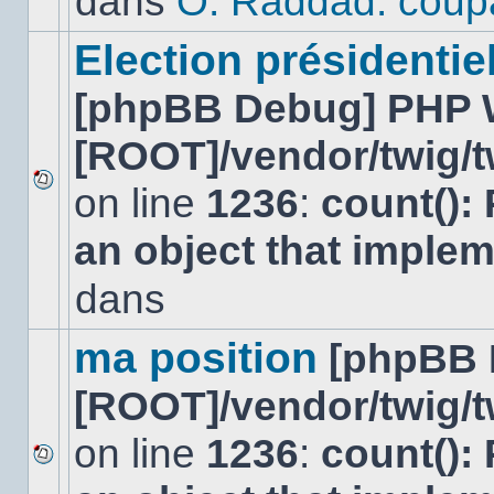
dans
O. Raddad: coup
dans
ce
sujet.
Election présidentiel
[phpBB Debug] PHP 
[ROOT]/vendor/twig/t
on line
1236
:
count():
Aucun
nouveau
an object that imple
message
non-
lu
dans
dans
ce
sujet.
ma position
[phpBB 
[ROOT]/vendor/twig/t
on line
1236
:
count():
Aucun
nouveau