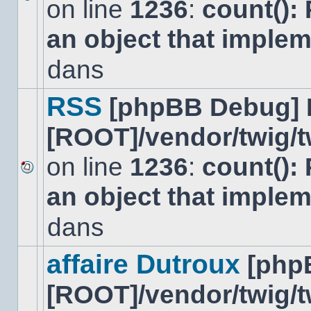
on line
1236
:
count():
Aucun
nouveau
an object that imple
message
non-
lu
dans
dans
ce
sujet.
RSS
[phpBB Debug] 
[ROOT]/vendor/twig/t
on line
1236
:
count():
Aucun
an object that imple
nouveau
message
non-
dans
lu
dans
ce
affaire Dutroux
[php
sujet.
[ROOT]/vendor/twig/t