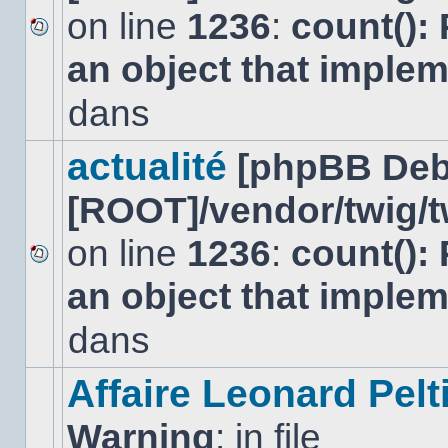
on line
1236
:
count():
Aucun
an object that imple
nouveau
message
non-
dans
lu
dans
ce
actualité
[phpBB Deb
sujet.
[ROOT]/vendor/twig/t
on line
1236
:
count():
Aucun
an object that imple
nouveau
message
non-
dans
lu
dans
ce
Affaire Leonard Pelt
sujet.
Warning
: in file