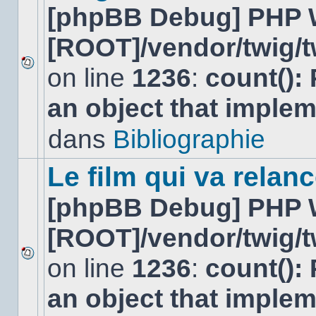
[phpBB Debug] PHP 
[ROOT]/vendor/twig/t
on line
1236
:
count():
Aucun
nouveau
an object that imple
message
non-
lu
dans
Bibliographie
dans
ce
sujet.
Le film qui va relan
[phpBB Debug] PHP 
[ROOT]/vendor/twig/t
on line
1236
:
count():
Aucun
nouveau
an object that imple
message
non-