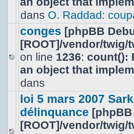
an object that imple
message
non-
dans
O. Raddad: coup
lu
dans
ce
conges
[phpBB Debu
sujet.
[ROOT]/vendor/twig/t
on line
1236
:
count():
Aucun
an object that imple
nouveau
message
non-
dans
lu
dans
ce
loi 5 mars 2007 Sark
sujet.
délinquance
[phpBB
[ROOT]/vendor/twig/t