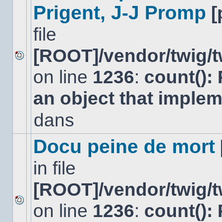
Prigent, J-J Promp
[
file
[ROOT]/vendor/twig/t
Aucun
on line
1236
:
count():
nouveau
message
non-
an object that imple
lu
dans
dans
ce
sujet.
Docu peine de mort
in file
[ROOT]/vendor/twig/t
on line
1236
:
count():
Aucun
nouveau