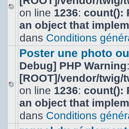
[ROOT]/vendor/twig/t
on line
1236
:
count():
Aucun
nouveau
an object that imple
message
non-
lu
dans
Conditions général
dans
ce
sujet.
Poster une photo ou
Debug] PHP Warning
[ROOT]/vendor/twig/t
on line
1236
:
count():
Aucun
nouveau
an object that imple
message
non-
lu
dans
Conditions général
dans
ce
sujet.