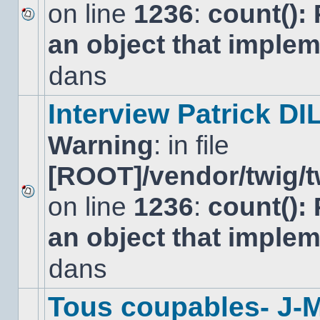
on line
1236
:
count():
Aucun
an object that imple
nouveau
message
non-
dans
lu
dans
ce
Interview Patrick DI
sujet.
Warning
: in file
[ROOT]/vendor/twig/t
on line
1236
:
count():
Aucun
nouveau
an object that imple
message
non-
lu
dans
dans
ce
sujet.
Tous coupables- J-M