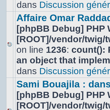
lu
dans
Discussion génér
dans
ce
sujet.
Affaire Omar Radda
[phpBB Debug] PHP 
[ROOT]/vendor/twig/t
on line
1236
:
count():
Aucun
nouveau
an object that imple
message
non-
lu
dans
Discussion génér
dans
ce
sujet.
Sami Bouajila : dan
[phpBB Debug] PHP 
[ROOT]/vendor/twig/t