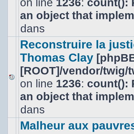
on line
1236
:
count():
Aucun
nouveau
an object that imple
message
non-
lu
dans
dans
ce
sujet.
Reconstruire la just
Thomas Clay
[phpBB
[ROOT]/vendor/twig/t
on line
1236
:
count():
Aucun
nouveau
an object that imple
message
non-
lu
dans
dans
ce
sujet.
Malheur aux pauvre