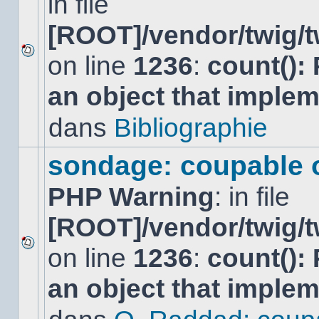
in file
[ROOT]/vendor/twig/t
on line
1236
:
count():
Aucun
nouveau
an object that imple
message
non-
lu
dans
Bibliographie
dans
ce
sujet.
sondage: coupable 
PHP Warning
: in file
[ROOT]/vendor/twig/t
on line
1236
:
count():
Aucun
nouveau
an object that imple
message
non-
lu