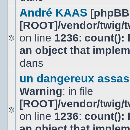
dans
ce
André KAAS
[phpBB
sujet.
[ROOT]/vendor/twig/t
on line
1236
:
count():
Aucun
an object that imple
nouveau
message
non-
dans
lu
dans
ce
un dangereux assas
sujet.
Warning
: in file
[ROOT]/vendor/twig/t
on line
1236
:
count():
Aucun
nouveau
an object that imple
message