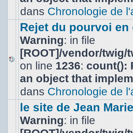
non-
lu
dans
Chronologie de l'af
dans
ce
sujet.
Rejet du pourvoi en
Warning
: in file
[ROOT]/vendor/twig/t
on line
1236
:
count():
Aucun
nouveau
an object that imple
message
non-
lu
dans
Chronologie de l'af
dans
ce
sujet.
le site de Jean Mar
Warning
: in file