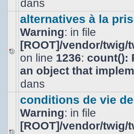
dans
dans
ce
sujet.
alternatives à la pri
Warning
: in file
[ROOT]/vendor/twig/t
on line
1236
:
count():
Aucun
nouveau
an object that imple
message
non-
lu
dans
dans
ce
sujet.
conditions de vie d
Warning
: in file
[ROOT]/vendor/twig/t