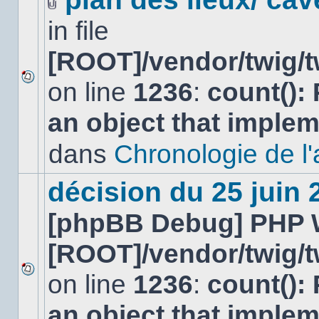
Fichier(s)
in file
joint(s)
[ROOT]/vendor/twig/t
on line
1236
:
count():
Aucun
nouveau
an object that imple
message
non-
lu
dans
Chronologie de l'af
dans
ce
sujet.
décision du 25 juin
[phpBB Debug] PHP 
[ROOT]/vendor/twig/t
on line
1236
:
count():
Aucun
nouveau
an object that imple
message