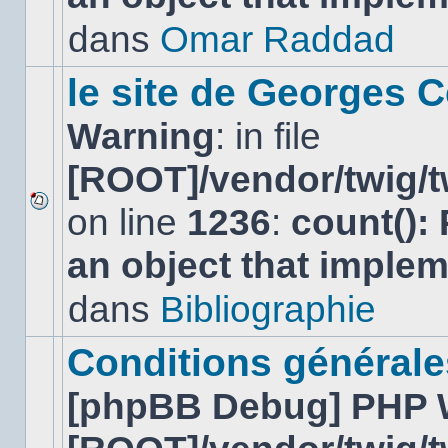
non-
lu
dans
Omar Raddad
dans
ce
sujet.
le site de Georges C
Warning
: in file
[ROOT]/vendor/twig/t
on line
1236
:
count():
Aucun
nouveau
an object that imple
message
non-
lu
dans
Bibliographie
dans
ce
sujet.
Conditions générales
[phpBB Debug] PHP 