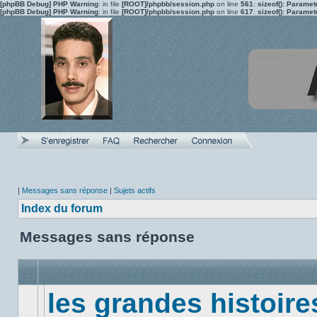
[phpBB Debug] PHP Warning
: in file
[ROOT]/phpbb/session.php
on line
561
:
sizeof(): Parame
[phpBB Debug] PHP Warning
: in file
[ROOT]/phpbb/session.php
on line
617
:
sizeof(): Parame
|
Messages sans réponse
|
Sujets actifs
Index du forum
Messages sans réponse
les grandes histoire