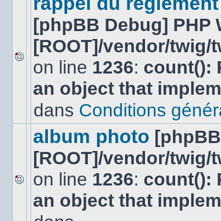
rappel du réglement
[phpBB Debug] PHP 
[ROOT]/vendor/twig/t
on line
1236
:
count():
Aucun
nouveau
an object that imple
message
non-
lu
dans
Conditions général
dans
ce
sujet.
album photo
[phpBB
[ROOT]/vendor/twig/t
on line
1236
:
count():
Aucun
an object that imple
nouveau
message
non-