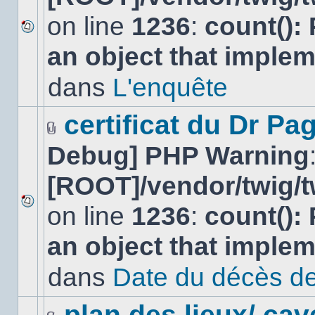
on line
1236
:
count():
Aucun
an object that imple
nouveau
message
non-
dans
L'enquête
lu
dans
ce
certificat du Dr Pag
sujet.
Fichier(s)
Debug] PHP Warning
joint(s)
[ROOT]/vendor/twig/t
on line
1236
:
count():
Aucun
nouveau
an object that imple
message
non-
lu
dans
Date du décès de
dans
ce
sujet.
plan des lieux/ cav