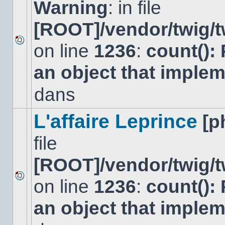
Warning
: in file
[ROOT]/vendor/twig/t
on line
1236
:
count():
Aucun
nouveau
an object that imple
message
non-
lu
dans
dans
ce
sujet.
L'affaire Leprince
[p
file
[ROOT]/vendor/twig/t
on line
1236
:
count():
Aucun
nouveau
an object that imple
message
non-
lu