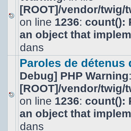
[ROOT]/vendor/twig/t
on line
1236
:
count():
Aucun
nouveau
an object that imple
message
non-
lu
dans
dans
ce
sujet.
Paroles de détenus
Debug] PHP Warning
[ROOT]/vendor/twig/t
on line
1236
:
count():
Aucun
nouveau
an object that imple
message
non-
lu
dans
dans