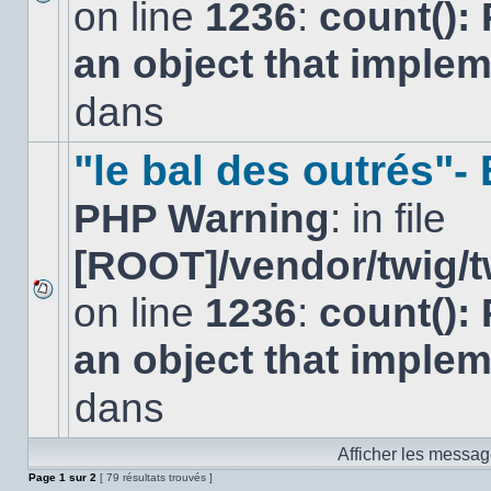
on line
1236
:
count():
Aucun
nouveau
an object that imple
message
non-
lu
dans
dans
ce
sujet.
"le bal des outrés"
PHP Warning
: in file
[ROOT]/vendor/twig/t
on line
1236
:
count():
Aucun
nouveau
an object that imple
message
non-
lu
dans
dans
ce
sujet.
Afficher les messag
Page
1
sur
2
[ 79 résultats trouvés ]