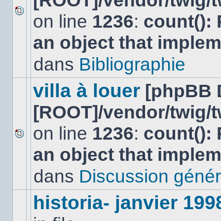
[ROOT]/vendor/twig/t
on line
1236
:
count():
Aucun
nouveau
an object that imple
message
non-
lu
dans
Bibliographie
dans
ce
sujet.
villa à louer
[phpBB 
[ROOT]/vendor/twig/t
on line
1236
:
count():
Aucun
an object that imple
nouveau
message
non-
dans
Discussion génér
lu
dans
ce
historia- janvier 199
sujet.