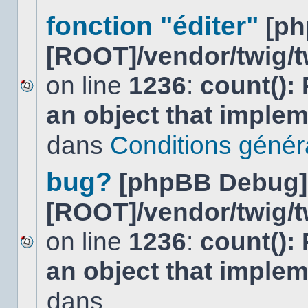
ce
sujet.
fonction "éditer"
[p
[ROOT]/vendor/twig/t
on line
1236
:
count():
Aucun
an object that imple
nouveau
message
non-
dans
Conditions général
lu
dans
ce
bug?
[phpBB Debug]
sujet.
[ROOT]/vendor/twig/t
on line
1236
:
count():
Aucun
an object that imple
nouveau
message
non-
dans
lu