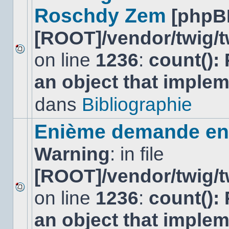
Roschdy Zem
[phpB
[ROOT]/vendor/twig/t
on line
1236
:
count():
Aucun
nouveau
an object that imple
message
non-
lu
dans
Bibliographie
dans
ce
sujet.
Enième demande en 
Warning
: in file
[ROOT]/vendor/twig/t
on line
1236
:
count():
Aucun
nouveau
an object that imple
message
non-