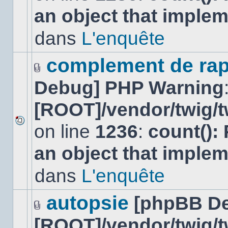
nouveau
an object that imple
message
non-
lu
dans
L'enquête
dans
ce
sujet.
complement de rap
Fichier(s)
Debug] PHP Warning
joint(s)
[ROOT]/vendor/twig/t
on line
1236
:
count():
Aucun
nouveau
an object that imple
message
non-
lu
dans
L'enquête
dans
ce
sujet.
autopsie
[phpBB D
Fichier(s)
[ROOT]/vendor/twig/t
joint(s)