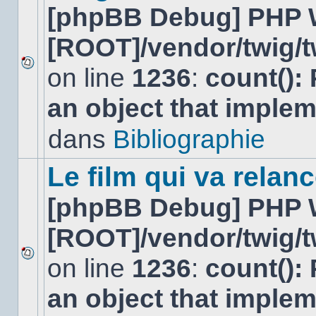
[phpBB Debug] PHP 
[ROOT]/vendor/twig/t
on line
1236
:
count():
Aucun
nouveau
an object that imple
message
non-
lu
dans
Bibliographie
dans
ce
sujet.
Le film qui va relan
[phpBB Debug] PHP 
[ROOT]/vendor/twig/t
on line
1236
:
count():
Aucun
nouveau
an object that imple
message
non-