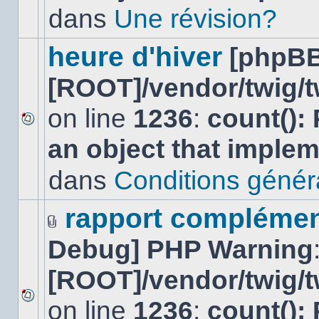
lu
dans
Une révision?
dans
ce
sujet.
heure d'hiver
[phpBB
[ROOT]/vendor/twig/t
on line
1236
:
count():
Aucun
an object that imple
nouveau
message
non-
dans
Conditions général
lu
dans
ce
rapport complément
sujet.
Fichier(s)
Debug] PHP Warning
joint(s)
[ROOT]/vendor/twig/t
on line
1236
:
count():
Aucun