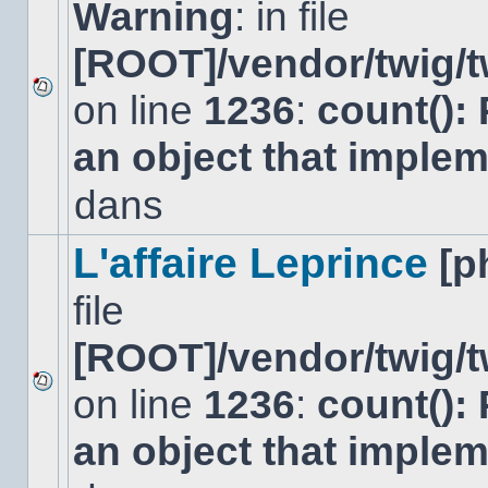
Warning
: in file
[ROOT]/vendor/twig/t
on line
1236
:
count():
Aucun
nouveau
an object that imple
message
non-
lu
dans
dans
ce
sujet.
L'affaire Leprince
[p
file
[ROOT]/vendor/twig/t
on line
1236
:
count():
Aucun
nouveau
an object that imple
message
non-
lu