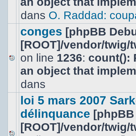
an object that imple
message
non-
dans
O. Raddad: coup
lu
dans
ce
conges
[phpBB Debu
sujet.
[ROOT]/vendor/twig/t
on line
1236
:
count():
Aucun
an object that imple
nouveau
message
non-
dans
lu
dans
ce
loi 5 mars 2007 Sark
sujet.
délinquance
[phpBB
[ROOT]/vendor/twig/t