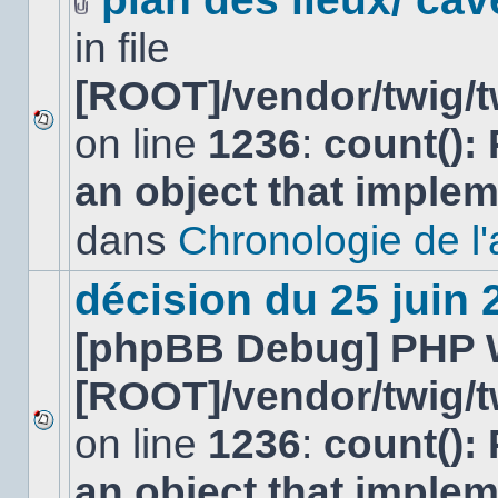
Fichier(s)
in file
joint(s)
[ROOT]/vendor/twig/t
on line
1236
:
count():
Aucun
nouveau
an object that imple
message
non-
lu
dans
Chronologie de l'af
dans
ce
sujet.
décision du 25 juin
[phpBB Debug] PHP 
[ROOT]/vendor/twig/t
on line
1236
:
count():
Aucun
nouveau
an object that imple
message