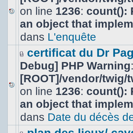
on line
1236
:
count():
Aucun
an object that imple
nouveau
message
non-
dans
L'enquête
lu
dans
ce
certificat du Dr Pag
sujet.
Fichier(s)
Debug] PHP Warning
joint(s)
[ROOT]/vendor/twig/t
on line
1236
:
count():
Aucun
nouveau
an object that imple
message
non-
lu
dans
Date du décès de
dans
ce
sujet.
plan des lieux/ cav