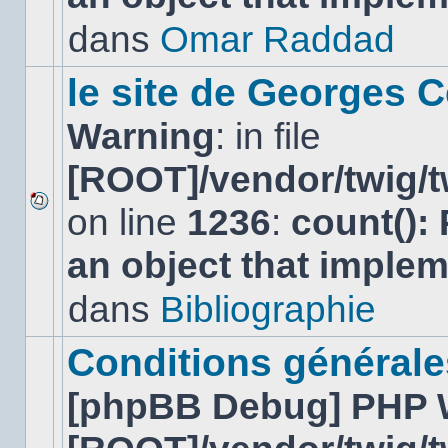
non-
lu
dans
Omar Raddad
dans
ce
sujet.
le site de Georges C
Warning
: in file
[ROOT]/vendor/twig/t
on line
1236
:
count():
Aucun
nouveau
an object that imple
message
non-
lu
dans
Bibliographie
dans
ce
sujet.
Conditions générales
[phpBB Debug] PHP 