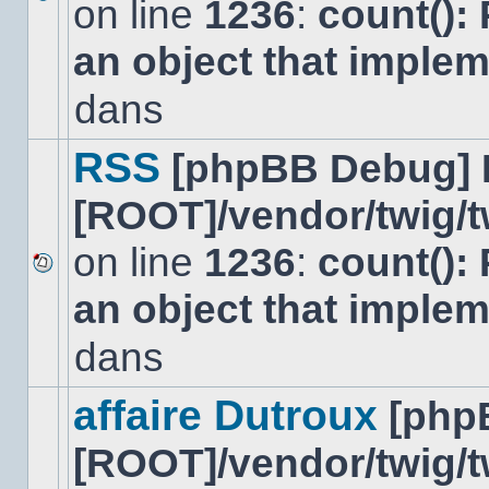
on line
1236
:
count():
Aucun
nouveau
an object that imple
message
non-
lu
dans
dans
ce
sujet.
RSS
[phpBB Debug] 
[ROOT]/vendor/twig/t
on line
1236
:
count():
Aucun
an object that imple
nouveau
message
non-
dans
lu
dans
ce
affaire Dutroux
[php
sujet.
[ROOT]/vendor/twig/t