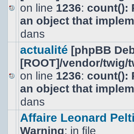
on line
1236
:
count():
Aucun
an object that imple
nouveau
message
non-
dans
lu
dans
ce
actualité
[phpBB Deb
sujet.
[ROOT]/vendor/twig/t
on line
1236
:
count():
Aucun
an object that imple
nouveau
message
non-
dans
lu
dans
ce
Affaire Leonard Pelt
sujet.
Warning
: in file