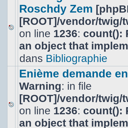
Roschdy Zem
[phpB
[ROOT]/vendor/twig/t
on line
1236
:
count():
Aucun
nouveau
an object that imple
message
non-
lu
dans
Bibliographie
dans
ce
sujet.
Enième demande en 
Warning
: in file
[ROOT]/vendor/twig/t
on line
1236
:
count():
Aucun
nouveau
an object that imple
message
non-