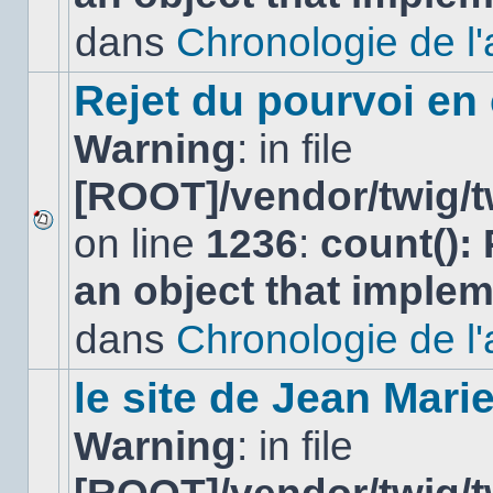
non-
lu
dans
Chronologie de l'af
dans
ce
sujet.
Rejet du pourvoi en
Warning
: in file
[ROOT]/vendor/twig/t
on line
1236
:
count():
Aucun
nouveau
an object that imple
message
non-
lu
dans
Chronologie de l'af
dans
ce
sujet.
le site de Jean Mar
Warning
: in file