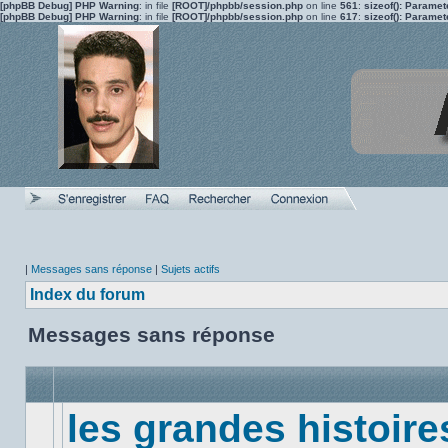
[phpBB Debug] PHP Warning
: in file
[ROOT]/phpbb/session.php
on line
561
:
sizeof(): Parame
[phpBB Debug] PHP Warning
: in file
[ROOT]/phpbb/session.php
on line
617
:
sizeof(): Parame
|
Messages sans réponse
|
Sujets actifs
Index du forum
Messages sans réponse
les grandes histoire