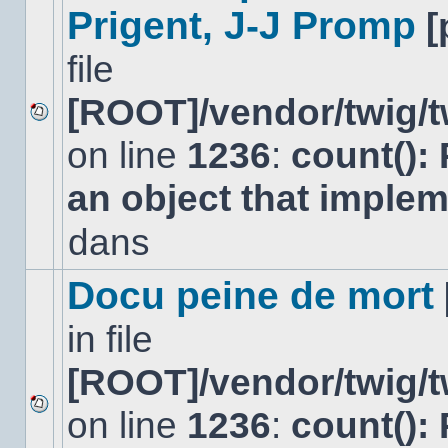
Prigent, J-J Promp
[
file
[ROOT]/vendor/twig/t
Aucun
on line
1236
:
count():
nouveau
message
non-
an object that imple
lu
dans
dans
ce
sujet.
Docu peine de mort
in file
[ROOT]/vendor/twig/t
on line
1236
:
count():
Aucun
nouveau