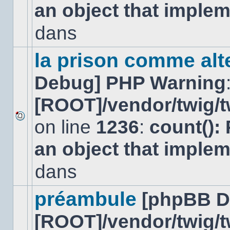
an object that imple
message
non-
lu
dans
dans
ce
sujet.
la prison comme alte
Debug] PHP Warning
[ROOT]/vendor/twig/t
on line
1236
:
count():
Aucun
nouveau
an object that imple
message
non-
lu
dans
dans
ce
sujet.
préambule
[phpBB D
[ROOT]/vendor/twig/t