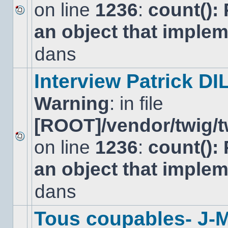
on line
1236
:
count():
Aucun
an object that imple
nouveau
message
non-
dans
lu
dans
ce
Interview Patrick DI
sujet.
Warning
: in file
[ROOT]/vendor/twig/t
on line
1236
:
count():
Aucun
nouveau
an object that imple
message
non-
lu
dans
dans
ce
sujet.
Tous coupables- J-M