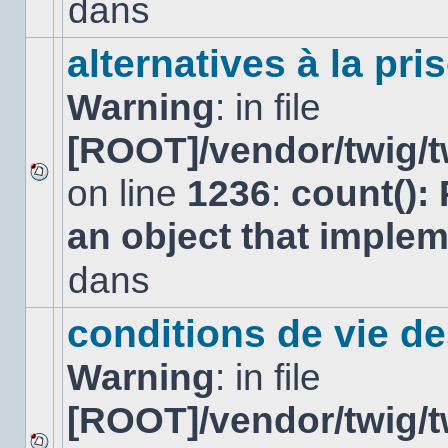
dans
dans
ce
sujet.
alternatives à la pri
Warning
: in file
[ROOT]/vendor/twig/t
on line
1236
:
count():
Aucun
nouveau
an object that imple
message
non-
lu
dans
dans
ce
sujet.
conditions de vie d
Warning
: in file
[ROOT]/vendor/twig/t