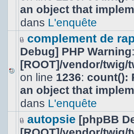
nouveau
an object that imple
message
non-
lu
dans
L'enquête
dans
ce
sujet.
complement de rap
Fichier(s)
Debug] PHP Warning
joint(s)
[ROOT]/vendor/twig/t
on line
1236
:
count():
Aucun
nouveau
an object that imple
message
non-
lu
dans
L'enquête
dans
ce
sujet.
autopsie
[phpBB D
Fichier(s)
[ROOT]/vendor/twig/t
joint(s)