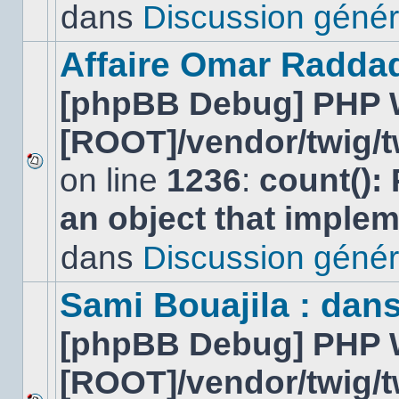
lu
dans
Discussion génér
dans
ce
sujet.
Affaire Omar Radda
[phpBB Debug] PHP 
[ROOT]/vendor/twig/t
on line
1236
:
count():
Aucun
nouveau
an object that imple
message
non-
lu
dans
Discussion génér
dans
ce
sujet.
Sami Bouajila : dan
[phpBB Debug] PHP 
[ROOT]/vendor/twig/t