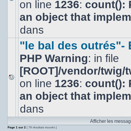
on line
1236
:
count():
Aucun
nouveau
an object that imple
message
non-
lu
dans
dans
ce
sujet.
"le bal des outrés"
PHP Warning
: in file
[ROOT]/vendor/twig/t
on line
1236
:
count():
Aucun
nouveau
an object that imple
message
non-
lu
dans
dans
ce
sujet.
Afficher les messag
Page
1
sur
2
[ 79 résultats trouvés ]