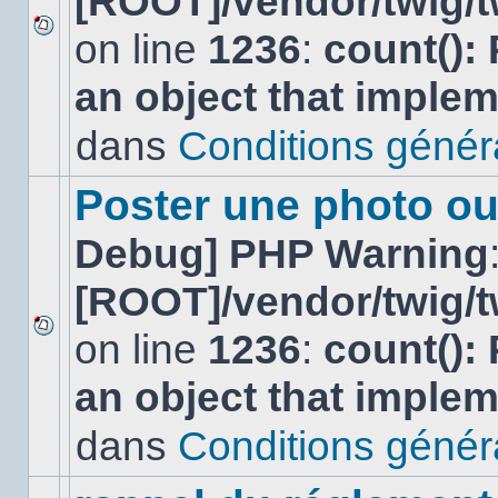
[ROOT]/vendor/twig/t
on line
1236
:
count():
Aucun
nouveau
an object that imple
message
non-
lu
dans
Conditions général
dans
ce
sujet.
Poster une photo ou
Debug] PHP Warning
[ROOT]/vendor/twig/t
on line
1236
:
count():
Aucun
nouveau
an object that imple
message
non-
lu
dans
Conditions général
dans
ce
sujet.