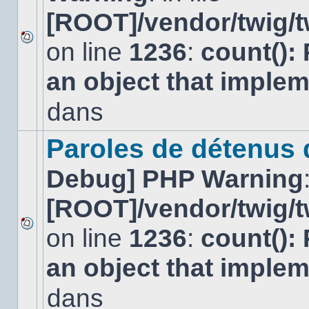
[ROOT]/vendor/twig/t
on line
1236
:
count():
Aucun
nouveau
an object that imple
message
non-
lu
dans
dans
ce
sujet.
Paroles de détenus
Debug] PHP Warning
[ROOT]/vendor/twig/t
on line
1236
:
count():
Aucun
nouveau
an object that imple
message
non-
lu
dans
dans