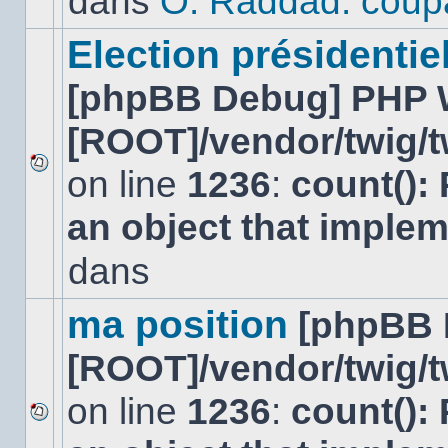
dans
O. Raddad: coup
dans
ce
sujet.
Election présidentiel
[phpBB Debug] PHP 
[ROOT]/vendor/twig/t
on line
1236
:
count():
Aucun
nouveau
an object that imple
message
non-
lu
dans
dans
ce
sujet.
ma position
[phpBB 
[ROOT]/vendor/twig/t
on line
1236
:
count():
Aucun
nouveau