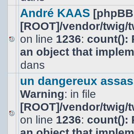
dans
ce
André KAAS
[phpBB
sujet.
[ROOT]/vendor/twig/t
on line
1236
:
count():
Aucun
an object that imple
nouveau
message
non-
dans
lu
dans
ce
un dangereux assas
sujet.
Warning
: in file
[ROOT]/vendor/twig/t
on line
1236
:
count():
Aucun
nouveau
an object that imple
message