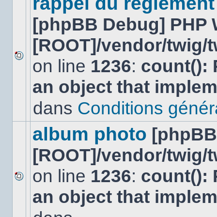
rappel du réglement
[phpBB Debug] PHP 
[ROOT]/vendor/twig/t
on line
1236
:
count():
Aucun
nouveau
an object that imple
message
non-
lu
dans
Conditions général
dans
ce
sujet.
album photo
[phpBB
[ROOT]/vendor/twig/t
on line
1236
:
count():
Aucun
an object that imple
nouveau
message
non-