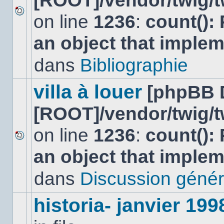
[ROOT]/vendor/twig/t
on line
1236
:
count():
Aucun
nouveau
an object that imple
message
non-
lu
dans
Bibliographie
dans
ce
sujet.
villa à louer
[phpBB 
[ROOT]/vendor/twig/t
on line
1236
:
count():
Aucun
an object that imple
nouveau
message
non-
dans
Discussion génér
lu
dans
ce
historia- janvier 199
sujet.