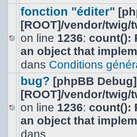
ce
sujet.
fonction "éditer"
[p
[ROOT]/vendor/twig/t
on line
1236
:
count():
Aucun
an object that imple
nouveau
message
non-
dans
Conditions général
lu
dans
ce
bug?
[phpBB Debug]
sujet.
[ROOT]/vendor/twig/t
on line
1236
:
count():
Aucun
an object that imple
nouveau
message
non-
dans
lu