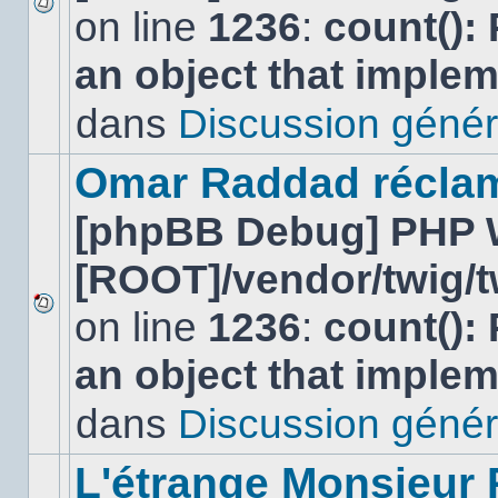
on line
1236
:
count():
Aucun
nouveau
an object that imple
message
non-
lu
dans
Discussion génér
dans
ce
sujet.
Omar Raddad réclame 
[phpBB Debug] PHP 
[ROOT]/vendor/twig/t
on line
1236
:
count():
Aucun
nouveau
an object that imple
message
non-
lu
dans
Discussion génér
dans
ce
sujet.
L'étrange Monsieur 