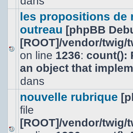
dans
lu
dans
ce
les propositions de
sujet.
outreau
[phpBB Deb
[ROOT]/vendor/twig/t
on line
1236
:
count():
Aucun
nouveau
an object that imple
message
non-
lu
dans
dans
ce
sujet.
nouvelle rubrique
[
file
[ROOT]/vendor/twig/t