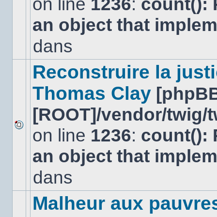
on line
1236
:
count():
Aucun
nouveau
an object that imple
message
non-
lu
dans
dans
ce
sujet.
Reconstruire la just
Thomas Clay
[phpBB
[ROOT]/vendor/twig/t
on line
1236
:
count():
Aucun
nouveau
an object that imple
message
non-
lu
dans
dans
ce
sujet.
Malheur aux pauvre