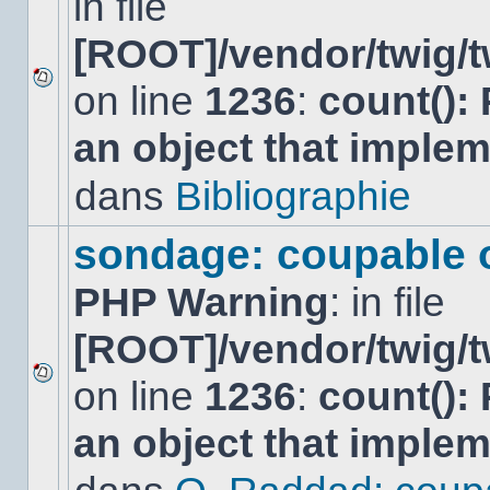
in file
[ROOT]/vendor/twig/t
on line
1236
:
count():
Aucun
nouveau
an object that imple
message
non-
lu
dans
Bibliographie
dans
ce
sujet.
sondage: coupable 
PHP Warning
: in file
[ROOT]/vendor/twig/t
on line
1236
:
count():
Aucun
nouveau
an object that imple
message
non-
lu