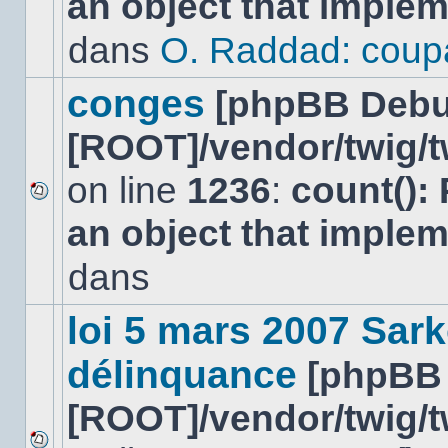
an object that imple
message
non-
dans
O. Raddad: coup
lu
dans
ce
conges
[phpBB Debu
sujet.
[ROOT]/vendor/twig/t
on line
1236
:
count():
Aucun
an object that imple
nouveau
message
non-
dans
lu
dans
ce
loi 5 mars 2007 Sark
sujet.
délinquance
[phpBB
[ROOT]/vendor/twig/t