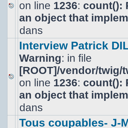
on line
1236
:
count():
Aucun
an object that imple
nouveau
message
non-
dans
lu
dans
ce
Interview Patrick DI
sujet.
Warning
: in file
[ROOT]/vendor/twig/t
on line
1236
:
count():
Aucun
nouveau
an object that imple
message
non-
lu
dans
dans
ce
sujet.
Tous coupables- J-M