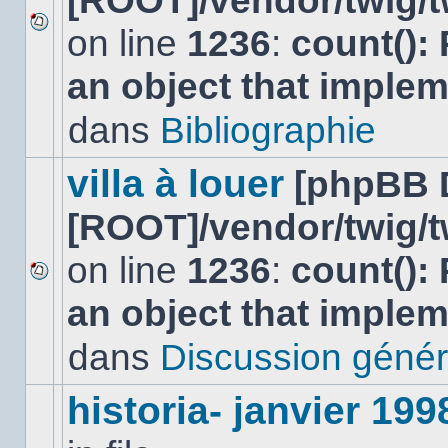
[ROOT]/vendor/twig/t
on line
1236
:
count():
Aucun
nouveau
an object that imple
message
non-
lu
dans
Bibliographie
dans
ce
sujet.
villa à louer
[phpBB 
[ROOT]/vendor/twig/t
on line
1236
:
count():
Aucun
an object that imple
nouveau
message
non-
dans
Discussion génér
lu
dans
ce
historia- janvier 199
sujet.