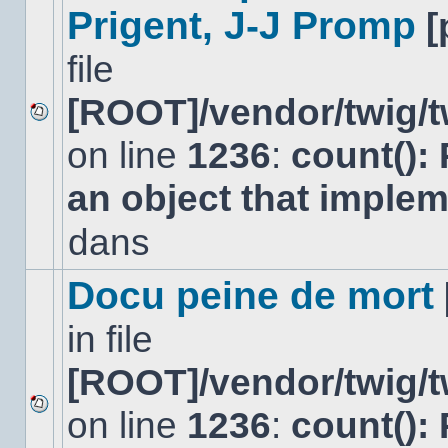
Prigent, J-J Promp
[
file
[ROOT]/vendor/twig/t
Aucun
on line
1236
:
count():
nouveau
message
non-
an object that imple
lu
dans
dans
ce
sujet.
Docu peine de mort
in file
[ROOT]/vendor/twig/t
on line
1236
:
count():
Aucun
nouveau