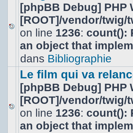
[phpBB Debug] PHP 
[ROOT]/vendor/twig/t
on line
1236
:
count():
Aucun
nouveau
an object that imple
message
non-
lu
dans
Bibliographie
dans
ce
sujet.
Le film qui va relan
[phpBB Debug] PHP 
[ROOT]/vendor/twig/t
on line
1236
:
count():
Aucun
nouveau
an object that imple
message
non-