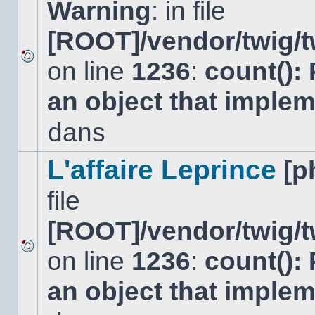
Warning
: in file
[ROOT]/vendor/twig/t
on line
1236
:
count():
Aucun
nouveau
an object that imple
message
non-
lu
dans
dans
ce
sujet.
L'affaire Leprince
[p
file
[ROOT]/vendor/twig/t
on line
1236
:
count():
Aucun
nouveau
an object that imple
message
non-
lu