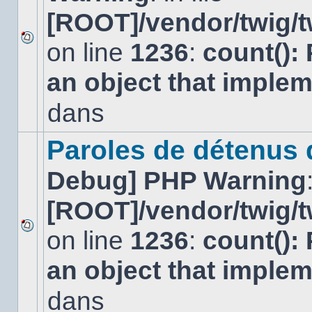
[ROOT]/vendor/twig/t
on line
1236
:
count():
Aucun
nouveau
an object that imple
message
non-
lu
dans
dans
ce
sujet.
Paroles de détenus
Debug] PHP Warning
[ROOT]/vendor/twig/t
on line
1236
:
count():
Aucun
nouveau
an object that imple
message
non-
lu
dans
dans