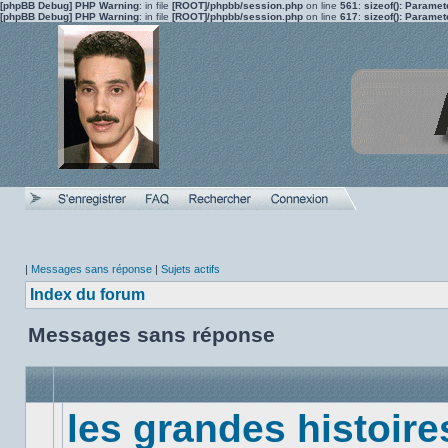
[phpBB Debug] PHP Warning
: in file
[ROOT]/phpbb/session.php
on line
561
:
sizeof(): Parame
[phpBB Debug] PHP Warning
: in file
[ROOT]/phpbb/session.php
on line
617
:
sizeof(): Parame
|
Messages sans réponse
|
Sujets actifs
Index du forum
Messages sans réponse
les grandes histoire