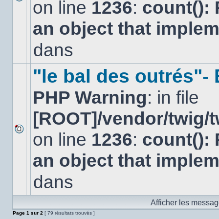
on line
1236
:
count():
Aucun
nouveau
an object that imple
message
non-
lu
dans
dans
ce
sujet.
"le bal des outrés"
PHP Warning
: in file
[ROOT]/vendor/twig/t
on line
1236
:
count():
Aucun
nouveau
an object that imple
message
non-
lu
dans
dans
ce
sujet.
Afficher les messag
Page
1
sur
2
[ 79 résultats trouvés ]