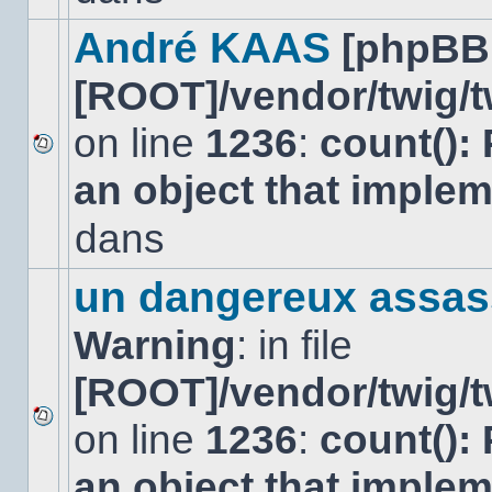
dans
ce
André KAAS
[phpBB
sujet.
[ROOT]/vendor/twig/t
on line
1236
:
count():
Aucun
an object that imple
nouveau
message
non-
dans
lu
dans
ce
un dangereux assas
sujet.
Warning
: in file
[ROOT]/vendor/twig/t
on line
1236
:
count():
Aucun
nouveau
an object that imple
message