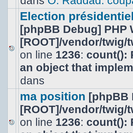
dans
O. Raddad: coup
dans
ce
sujet.
Election présidentiel
[phpBB Debug] PHP 
[ROOT]/vendor/twig/t
on line
1236
:
count():
Aucun
nouveau
an object that imple
message
non-
lu
dans
dans
ce
sujet.
ma position
[phpBB 
[ROOT]/vendor/twig/t
on line
1236
:
count():
Aucun
nouveau