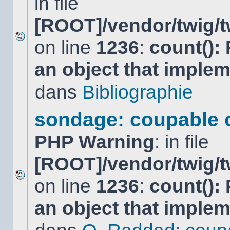
in file
[ROOT]/vendor/twig/t
on line
1236
:
count():
Aucun
nouveau
an object that imple
message
non-
lu
dans
Bibliographie
dans
ce
sujet.
sondage: coupable 
PHP Warning
: in file
[ROOT]/vendor/twig/t
on line
1236
:
count():
Aucun
nouveau
an object that imple
message
non-
lu