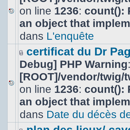
on line
1236
:
count():
Aucun
an object that imple
nouveau
message
non-
dans
L'enquête
lu
dans
ce
certificat du Dr Pag
sujet.
Fichier(s)
Debug] PHP Warning
joint(s)
[ROOT]/vendor/twig/t
on line
1236
:
count():
Aucun
nouveau
an object that imple
message
non-
lu
dans
Date du décès de
dans
ce
sujet.
plan des lieux/ cav