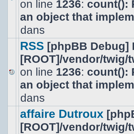
on line
1236
:
count():
Aucun
nouveau
an object that imple
message
non-
lu
dans
dans
ce
sujet.
RSS
[phpBB Debug] 
[ROOT]/vendor/twig/t
on line
1236
:
count():
Aucun
an object that imple
nouveau
message
non-
dans
lu
dans
ce
affaire Dutroux
[php
sujet.
[ROOT]/vendor/twig/t