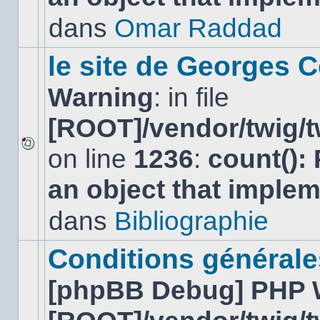
non-
lu
dans
Omar Raddad
dans
ce
sujet.
le site de Georges C
Warning
: in file
[ROOT]/vendor/twig/t
on line
1236
:
count():
Aucun
nouveau
an object that imple
message
non-
lu
dans
Bibliographie
dans
ce
sujet.
Conditions générales
[phpBB Debug] PHP 