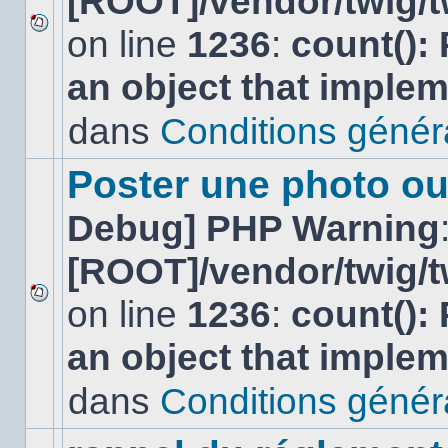
[ROOT]/vendor/twig/t
on line
1236
:
count():
Aucun
nouveau
an object that imple
message
non-
lu
dans
Conditions général
dans
ce
sujet.
Poster une photo ou
Debug] PHP Warning
[ROOT]/vendor/twig/t
on line
1236
:
count():
Aucun
nouveau
an object that imple
message
non-
lu
dans
Conditions général
dans
ce
sujet.