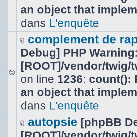
nouveau
an object that imple
message
non-
lu
dans
L'enquête
dans
ce
sujet.
complement de rap
Fichier(s)
Debug] PHP Warning
joint(s)
[ROOT]/vendor/twig/t
on line
1236
:
count():
Aucun
nouveau
an object that imple
message
non-
lu
dans
L'enquête
dans
ce
sujet.
autopsie
[phpBB D
Fichier(s)
[ROOT]/vendor/twig/t
joint(s)