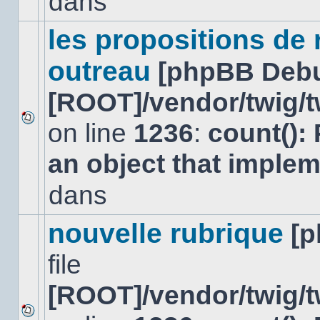
dans
lu
dans
ce
les propositions de
sujet.
outreau
[phpBB Deb
[ROOT]/vendor/twig/t
on line
1236
:
count():
Aucun
nouveau
an object that imple
message
non-
lu
dans
dans
ce
sujet.
nouvelle rubrique
[
file
[ROOT]/vendor/twig/t