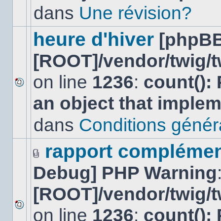
lu
dans
Une révision?
dans
ce
sujet.
heure d'hiver
[phpBB
[ROOT]/vendor/twig/t
on line
1236
:
count():
Aucun
an object that imple
nouveau
message
non-
dans
Conditions général
lu
dans
ce
rapport complément
sujet.
Fichier(s)
Debug] PHP Warning
joint(s)
[ROOT]/vendor/twig/t
on line
1236
:
count():
Aucun