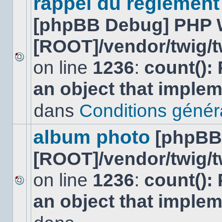
rappel du réglement
[phpBB Debug] PHP 
[ROOT]/vendor/twig/t
on line
1236
:
count():
Aucun
nouveau
an object that imple
message
non-
lu
dans
Conditions général
dans
ce
sujet.
album photo
[phpBB
[ROOT]/vendor/twig/t
on line
1236
:
count():
Aucun
an object that imple
nouveau
message
non-