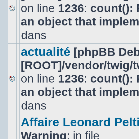
on line
1236
:
count():
Aucun
an object that imple
nouveau
message
non-
dans
lu
dans
ce
actualité
[phpBB Deb
sujet.
[ROOT]/vendor/twig/t
on line
1236
:
count():
Aucun
an object that imple
nouveau
message
non-
dans
lu
dans
ce
Affaire Leonard Pelt
sujet.
Warning
: in file