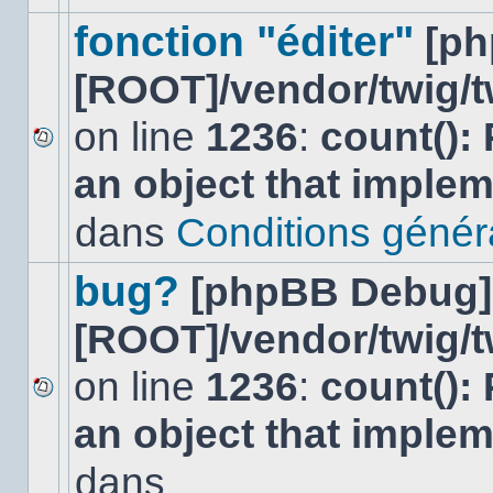
ce
sujet.
fonction "éditer"
[p
[ROOT]/vendor/twig/t
on line
1236
:
count():
Aucun
an object that imple
nouveau
message
non-
dans
Conditions général
lu
dans
ce
bug?
[phpBB Debug]
sujet.
[ROOT]/vendor/twig/t
on line
1236
:
count():
Aucun
an object that imple
nouveau
message
non-
dans
lu