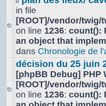
Fichier(s)
in file
joint(s)
[ROOT]/vendor/twig/t
on line
1236
:
count():
Aucun
nouveau
an object that imple
message
non-
lu
dans
Chronologie de l'af
dans
ce
sujet.
décision du 25 juin
[phpBB Debug] PHP 
[ROOT]/vendor/twig/t
on line
1236
:
count():
Aucun
nouveau
an object that imple
message