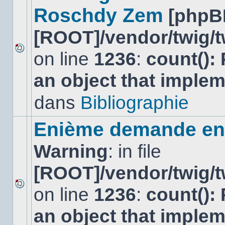
Roschdy Zem
[phpB
[ROOT]/vendor/twig/t
on line
1236
:
count():
Aucun
nouveau
an object that imple
message
non-
lu
dans
Bibliographie
dans
ce
sujet.
Enième demande en 
Warning
: in file
[ROOT]/vendor/twig/t
on line
1236
:
count():
Aucun
nouveau
an object that imple
message
non-