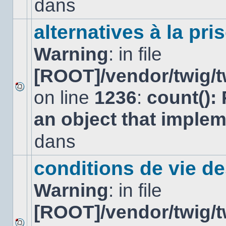
dans
dans
ce
sujet.
alternatives à la pri
Warning
: in file
[ROOT]/vendor/twig/t
on line
1236
:
count():
Aucun
nouveau
an object that imple
message
non-
lu
dans
dans
ce
sujet.
conditions de vie d
Warning
: in file
[ROOT]/vendor/twig/t