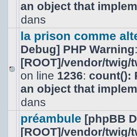
an object that imple
message
non-
lu
dans
dans
ce
sujet.
la prison comme alte
Debug] PHP Warning
[ROOT]/vendor/twig/t
on line
1236
:
count():
Aucun
nouveau
an object that imple
message
non-
lu
dans
dans
ce
sujet.
préambule
[phpBB D
[ROOT]/vendor/twig/t