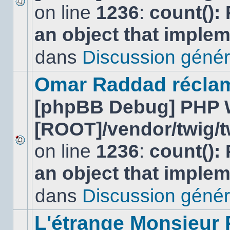
on line
1236
:
count():
Aucun
nouveau
an object that imple
message
non-
lu
dans
Discussion génér
dans
ce
sujet.
Omar Raddad réclame 
[phpBB Debug] PHP 
[ROOT]/vendor/twig/t
on line
1236
:
count():
Aucun
nouveau
an object that imple
message
non-
lu
dans
Discussion génér
dans
ce
sujet.
L'étrange Monsieur 