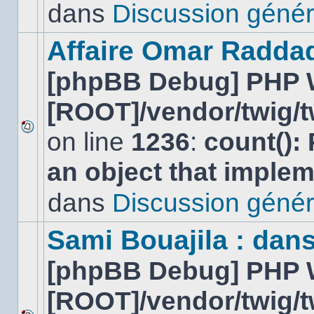
lu
dans
Discussion génér
dans
ce
sujet.
Affaire Omar Radda
[phpBB Debug] PHP 
[ROOT]/vendor/twig/t
on line
1236
:
count():
Aucun
nouveau
an object that imple
message
non-
lu
dans
Discussion génér
dans
ce
sujet.
Sami Bouajila : dan
[phpBB Debug] PHP 
[ROOT]/vendor/twig/t