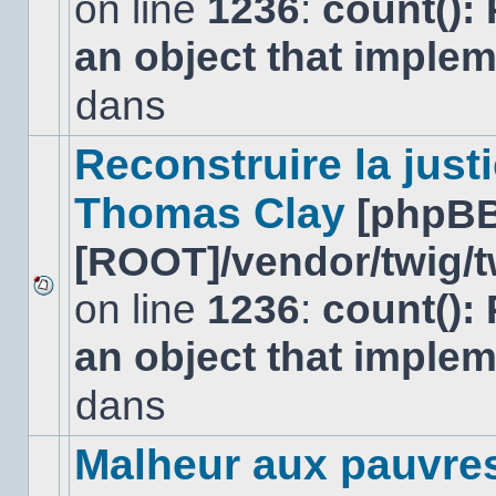
on line
1236
:
count():
Aucun
nouveau
an object that imple
message
non-
lu
dans
dans
ce
sujet.
Reconstruire la just
Thomas Clay
[phpBB
[ROOT]/vendor/twig/t
on line
1236
:
count():
Aucun
nouveau
an object that imple
message
non-
lu
dans
dans
ce
sujet.
Malheur aux pauvre