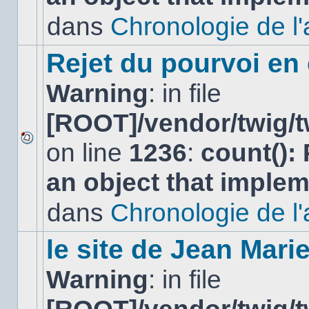
non-
lu
dans
Chronologie de l'af
dans
ce
sujet.
Rejet du pourvoi en
Warning
: in file
[ROOT]/vendor/twig/t
on line
1236
:
count():
Aucun
nouveau
an object that imple
message
non-
lu
dans
Chronologie de l'af
dans
ce
sujet.
le site de Jean Mar
Warning
: in file