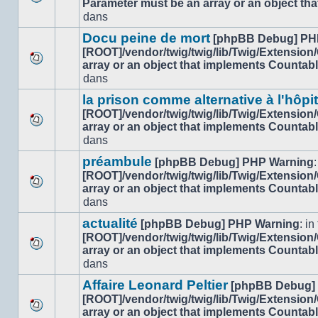
Parameter must be an array or an object th
Aucun
dans
dans
nouveau
ce
message
sujet.
Docu peine de mort
[phpBB Debug] PH
non-
[ROOT]/vendor/twig/twig/lib/Twig/Extension
lu
array or an object that implements Countab
Aucun
dans
dans
nouveau
ce
message
sujet.
la prison comme alternative à l'hôpi
non-
[ROOT]/vendor/twig/twig/lib/Twig/Extension
lu
array or an object that implements Countab
Aucun
dans
dans
nouveau
ce
message
sujet.
préambule
[phpBB Debug] PHP Warning
:
non-
[ROOT]/vendor/twig/twig/lib/Twig/Extension
lu
array or an object that implements Countab
Aucun
dans
dans
nouveau
ce
message
sujet.
actualité
[phpBB Debug] PHP Warning
: in 
non-
[ROOT]/vendor/twig/twig/lib/Twig/Extension
lu
array or an object that implements Countab
Aucun
dans
dans
nouveau
ce
message
sujet.
Affaire Leonard Peltier
[phpBB Debug]
non-
[ROOT]/vendor/twig/twig/lib/Twig/Extension
lu
array or an object that implements Countab
Aucun