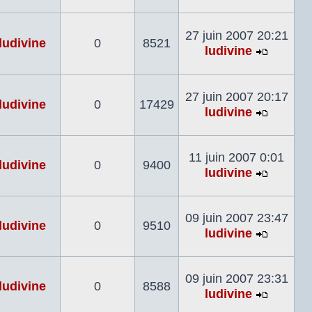
Voir
le
dernier
27 juin 2007 20:21
ludivine
0
8521
messag
ludivine
Voir
le
dernier
27 juin 2007 20:17
ludivine
0
17429
messag
ludivine
Voir
le
dernier
11 juin 2007 0:01
ludivine
0
9400
messag
ludivine
Voir
le
dernier
09 juin 2007 23:47
ludivine
0
9510
messag
ludivine
Voir
le
dernier
09 juin 2007 23:31
ludivine
0
8588
messag
ludivine
Voir