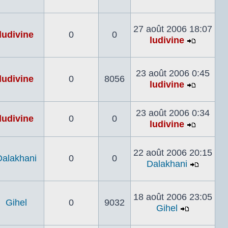
Voir
le
dernier
27 août 2006 18:07
ludivine
0
0
message
ludivine
Voir
le
dernier
23 août 2006 0:45
ludivine
0
8056
messag
ludivine
Voir
le
23 août 2006 0:34
dernier
ludivine
0
0
ludivine
messag
Voir
le
22 août 2006 20:15
dernier
Dalakhani
0
0
Dalakhani
messag
Voir
le
dernier
18 août 2006 23:05
Gihel
0
9032
messa
Gihel
Voir
le