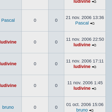
ludivine
Voir
le
dernier
21 nov. 2006 13:36
Pascal
0
0
messag
Pascal
Voir
le
dernier
11 nov. 2006 22:50
ludivine
0
0
messag
ludivine
Voir
le
dernier
11 nov. 2006 17:11
ludivine
0
0
messag
ludivine
Voir
le
dernier
11 nov. 2006 1:45
ludivine
0
0
messag
ludivine
Voir
le
dernier
01 oct. 2006 15:06
bruno
0
0
messag
bruno