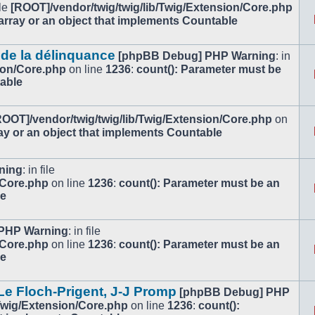
ile
[ROOT]/vendor/twig/twig/lib/Twig/Extension/Core.php
array or an object that implements Countable
 de la délinquance
[phpBB Debug] PHP Warning
: in
ion/Core.php
on line
1236
:
count(): Parameter must be
table
ROOT]/vendor/twig/twig/lib/Twig/Extension/Core.php
on
ay or an object that implements Countable
ning
: in file
/Core.php
on line
1236
:
count(): Parameter must be an
le
PHP Warning
: in file
/Core.php
on line
1236
:
count(): Parameter must be an
le
e Floch-Prigent, J-J Promp
[phpBB Debug] PHP
/Twig/Extension/Core.php
on line
1236
:
count():