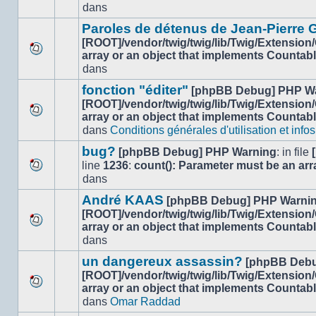
dans
dans
nouveau
ce
message
sujet.
Paroles de détenus de Jean-Pierre
non-
[ROOT]/vendor/twig/twig/lib/Twig/Extension
lu
array or an object that implements Countab
Aucun
dans
dans
nouveau
ce
message
sujet.
fonction "éditer"
[phpBB Debug] PHP W
non-
[ROOT]/vendor/twig/twig/lib/Twig/Extension
lu
array or an object that implements Countab
Aucun
dans
dans
Conditions générales d'utilisation et infos
nouveau
ce
message
sujet.
bug?
[phpBB Debug] PHP Warning
: in file
non-
line
1236
:
count(): Parameter must be an arr
lu
Aucun
dans
dans
nouveau
ce
André KAAS
[phpBB Debug] PHP Warni
message
sujet.
[ROOT]/vendor/twig/twig/lib/Twig/Extension
non-
array or an object that implements Countab
lu
Aucun
dans
dans
nouveau
ce
message
un dangereux assassin?
[phpBB Debu
sujet.
non-
[ROOT]/vendor/twig/twig/lib/Twig/Extension
lu
array or an object that implements Countab
Aucun
dans
dans
Omar Raddad
nouveau
ce