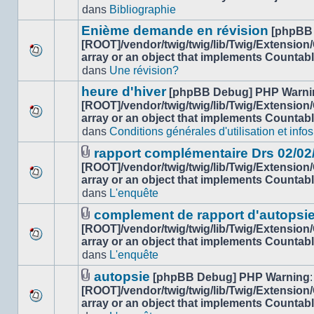
Aucun
dans
dans
Bibliographie
nouveau
ce
message
sujet.
Enième demande en révision
[phpBB
non-
[ROOT]/vendor/twig/twig/lib/Twig/Extension
lu
array or an object that implements Countab
Aucun
dans
dans
Une révision?
nouveau
ce
message
sujet.
heure d'hiver
[phpBB Debug] PHP Warni
non-
[ROOT]/vendor/twig/twig/lib/Twig/Extension
lu
array or an object that implements Countab
Aucun
dans
dans
Conditions générales d'utilisation et infos
nouveau
ce
message
sujet.
rapport complémentaire Drs 02/02
non-
Fichier(s)
[ROOT]/vendor/twig/twig/lib/Twig/Extension
lu
joint(s)
array or an object that implements Countab
Aucun
dans
dans
L'enquête
nouveau
ce
message
sujet.
complement de rapport d'autopsi
non-
Fichier(s)
[ROOT]/vendor/twig/twig/lib/Twig/Extension
lu
joint(s)
array or an object that implements Countab
Aucun
dans
dans
L'enquête
nouveau
ce
message
sujet.
autopsie
[phpBB Debug] PHP Warning
:
non-
Fichier(s)
[ROOT]/vendor/twig/twig/lib/Twig/Extension
lu
joint(s)
array or an object that implements Countab
Aucun
dans