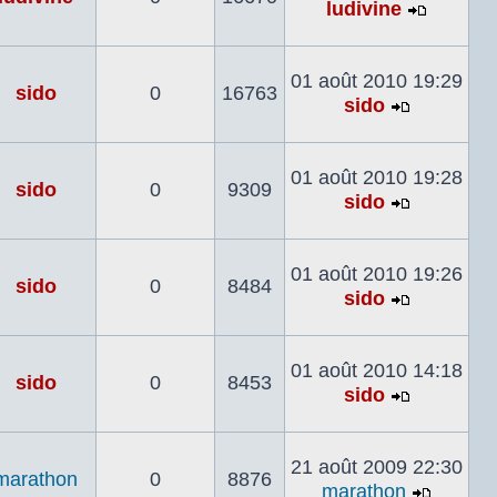
ludivine
Voir
le
dernier
01 août 2010 19:29
sido
0
16763
messag
sido
Voir
le
dernier
01 août 2010 19:28
sido
0
9309
message
sido
Voir
le
dernier
01 août 2010 19:26
sido
0
8484
message
sido
Voir
le
dernier
01 août 2010 14:18
sido
0
8453
message
sido
Voir
le
dernier
21 août 2009 22:30
marathon
0
8876
message
marathon