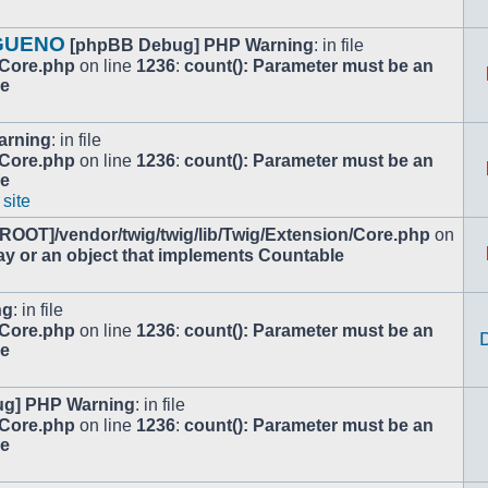
 GUENO
[phpBB Debug] PHP Warning
: in file
/Core.php
on line
1236
:
count(): Parameter must be an
le
arning
: in file
/Core.php
on line
1236
:
count(): Parameter must be an
le
 site
[ROOT]/vendor/twig/twig/lib/Twig/Extension/Core.php
on
ay or an object that implements Countable
ng
: in file
/Core.php
on line
1236
:
count(): Parameter must be an
le
g] PHP Warning
: in file
/Core.php
on line
1236
:
count(): Parameter must be an
le