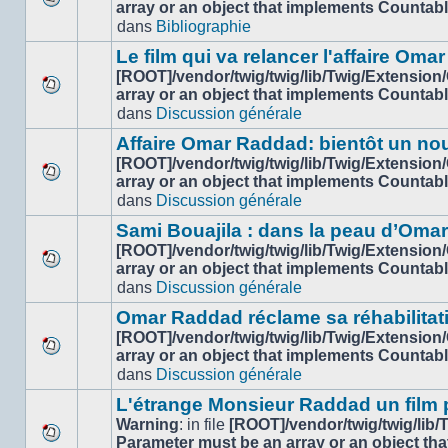
array or an object that implements Countab
Aucun
dans
Bibliographie
nouveau
message
Le film qui va relancer l'affaire Om
non-
[ROOT]/vendor/twig/twig/lib/Twig/Extension
lu
array or an object that implements Countab
Aucun
dans
dans
Discussion générale
nouveau
ce
message
sujet.
Affaire Omar Raddad: bientôt un n
non-
[ROOT]/vendor/twig/twig/lib/Twig/Extension
lu
array or an object that implements Countab
Aucun
dans
dans
Discussion générale
nouveau
ce
message
sujet.
Sami Bouajila : dans la peau d’Oma
non-
[ROOT]/vendor/twig/twig/lib/Twig/Extension
lu
array or an object that implements Countab
Aucun
dans
dans
Discussion générale
nouveau
ce
message
sujet.
Omar Raddad réclame sa réhabilitation
non-
[ROOT]/vendor/twig/twig/lib/Twig/Extension
lu
array or an object that implements Countab
Aucun
dans
dans
Discussion générale
nouveau
ce
message
sujet.
L'étrange Monsieur Raddad un film
non-
Warning
: in file
[ROOT]/vendor/twig/twig/lib
lu
Parameter must be an array or an object th