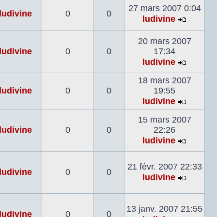
27 mars 2007 0:04
dernier
ludivine
0
0
ludivine
messag
Voir
le
20 mars 2007
dernier
ludivine
0
0
17:34
messag
ludivine
Voir
le
18 mars 2007
dernier
ludivine
0
0
19:55
messag
ludivine
Voir
le
15 mars 2007
dernier
ludivine
0
0
22:26
messag
ludivine
Voir
le
21 févr. 2007 22:33
dernier
ludivine
0
0
ludivine
messag
Voir
le
dernier
13 janv. 2007 21:55
ludivine
0
0
messag