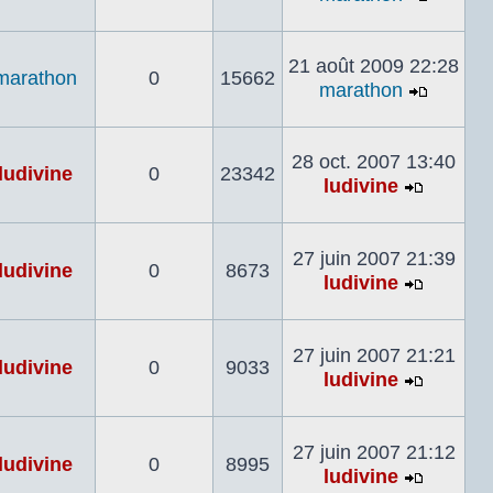
Voir
le
dernier
21 août 2009 22:28
marathon
0
15662
messa
marathon
Voir
le
dernier
28 oct. 2007 13:40
ludivine
0
23342
messa
ludivine
Voir
le
dernier
27 juin 2007 21:39
ludivine
0
8673
messag
ludivine
Voir
le
dernier
27 juin 2007 21:21
ludivine
0
9033
messag
ludivine
Voir
le
dernier
27 juin 2007 21:12
ludivine
0
8995
messag
ludivine