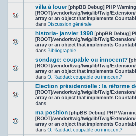
ce
message
sujet.
villa à louer
[phpBB Debug] PHP Warnin
non-
[ROOT]/vendor/twig/twig/lib/Twig/Extension
lu
array or an object that implements Countab
Aucun
dans
dans
Discussion générale
nouveau
ce
message
sujet.
historia- janvier 1998
[phpBB Debug] P
non-
[ROOT]/vendor/twig/twig/lib/Twig/Extension
lu
array or an object that implements Countab
Aucun
dans
dans
Bibliographie
nouveau
ce
message
sujet.
sondage: coupable ou innocent?
[p
non-
[ROOT]/vendor/twig/twig/lib/Twig/Extension
lu
array or an object that implements Countab
Aucun
dans
dans
O. Raddad: coupable ou innocent?
nouveau
ce
message
sujet.
Election présidentielle : la réforme d
non-
[ROOT]/vendor/twig/twig/lib/Twig/Extension
lu
array or an object that implements Countab
Aucun
dans
dans
nouveau
ce
message
sujet.
ma position
[phpBB Debug] PHP Warnin
non-
[ROOT]/vendor/twig/twig/lib/Twig/Extension
lu
array or an object that implements Countab
Aucun
dans
dans
O. Raddad: coupable ou innocent?
nouveau
ce