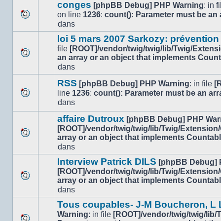
message
sujet.
conges
[phpBB Debug] PHP Warning
: in f
non-
on line
1236
:
count(): Parameter must be an 
lu
Aucun
dans
dans
nouveau
ce
loi 5 mars 2007 Sarkozy: prévention
message
sujet.
file
[ROOT]/vendor/twig/twig/lib/Twig/Extens
non-
an array or an object that implements Coun
lu
Aucun
dans
dans
nouveau
ce
message
RSS
[phpBB Debug] PHP Warning
: in file
[
sujet.
non-
line
1236
:
count(): Parameter must be an arr
lu
Aucun
dans
dans
nouveau
ce
affaire Dutroux
message
[phpBB Debug] PHP War
sujet.
non-
[ROOT]/vendor/twig/twig/lib/Twig/Extension
lu
array or an object that implements Countab
Aucun
dans
dans
nouveau
ce
message
Interview Patrick DILS
[phpBB Debug] 
sujet.
non-
[ROOT]/vendor/twig/twig/lib/Twig/Extension
lu
array or an object that implements Countab
Aucun
dans
dans
nouveau
ce
message
sujet.
Tous coupables- J-M Boucheron, L L
non-
Warning
: in file
[ROOT]/vendor/twig/twig/lib
lu