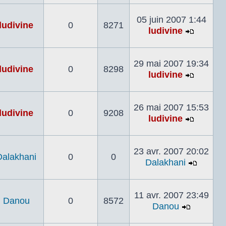
le
dernier
05 juin 2007 1:44
ludivine
0
8271
messag
ludivine
Voir
le
dernier
29 mai 2007 19:34
ludivine
0
8298
messag
ludivine
Voir
le
dernier
26 mai 2007 15:53
ludivine
0
9208
messag
ludivine
Voir
le
dernier
23 avr. 2007 20:02
Dalakhani
0
0
messag
Dalakhani
Voir
le
dernier
11 avr. 2007 23:49
Danou
0
8572
messa
Danou
Voir
le