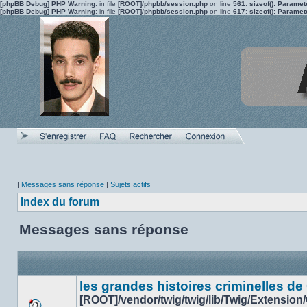
[phpBB Debug] PHP Warning
: in file
[ROOT]/phpbb/session.php
on line
561
:
sizeof(): Parame
[phpBB Debug] PHP Warning
: in file
[ROOT]/phpbb/session.php
on line
617
:
sizeof(): Parame
|
Messages sans réponse
|
Sujets actifs
Index du forum
Messages sans réponse
les grandes histoires criminelles de
[ROOT]/vendor/twig/twig/lib/Twig/Extension