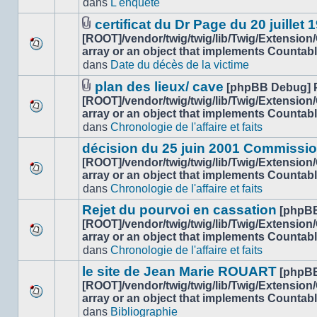
dans
L'enquête
nouveau
ce
message
sujet.
certificat du Dr Page du 20 juillet 
non-
Fichier(s)
[ROOT]/vendor/twig/twig/lib/Twig/Extension
lu
joint(s)
array or an object that implements Countab
Aucun
dans
dans
Date du décès de la victime
nouveau
ce
message
sujet.
plan des lieux/ cave
[phpBB Debug] 
non-
Fichier(s)
[ROOT]/vendor/twig/twig/lib/Twig/Extension
lu
joint(s)
array or an object that implements Countab
Aucun
dans
dans
Chronologie de l'affaire et faits
nouveau
ce
message
sujet.
décision du 25 juin 2001 Commissio
non-
[ROOT]/vendor/twig/twig/lib/Twig/Extension
lu
array or an object that implements Countab
Aucun
dans
dans
Chronologie de l'affaire et faits
nouveau
ce
message
sujet.
Rejet du pourvoi en cassation
[phpB
non-
[ROOT]/vendor/twig/twig/lib/Twig/Extension
lu
array or an object that implements Countab
Aucun
dans
dans
Chronologie de l'affaire et faits
nouveau
ce
message
sujet.
le site de Jean Marie ROUART
[phpB
non-
[ROOT]/vendor/twig/twig/lib/Twig/Extension
lu
array or an object that implements Countab
Aucun
dans
dans
Bibliographie
nouveau