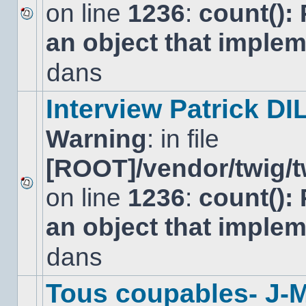
on line
1236
:
count():
Aucun
an object that imple
nouveau
message
non-
dans
lu
dans
ce
Interview Patrick DI
sujet.
Warning
: in file
[ROOT]/vendor/twig/t
on line
1236
:
count():
Aucun
nouveau
an object that imple
message
non-
lu
dans
dans
ce
sujet.
Tous coupables- J-M