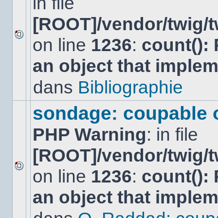
in file
[ROOT]/vendor/twig/t
on line
1236
:
count():
Aucun
nouveau
an object that imple
message
non-
lu
dans
Bibliographie
dans
ce
sujet.
sondage: coupable 
PHP Warning
: in file
[ROOT]/vendor/twig/t
on line
1236
:
count():
Aucun
nouveau
an object that imple
message
non-
lu