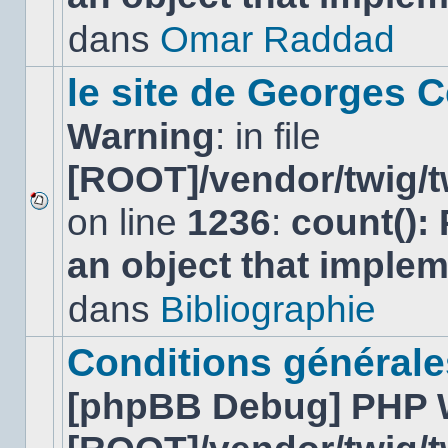
non-
lu
dans
Omar Raddad
dans
ce
sujet.
le site de Georges C
Warning
: in file
[ROOT]/vendor/twig/t
on line
1236
:
count():
Aucun
nouveau
an object that imple
message
non-
lu
dans
Bibliographie
dans
ce
sujet.
Conditions générales
[phpBB Debug] PHP 