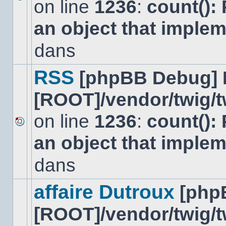
on line
1236
:
count():
Aucun
nouveau
an object that imple
message
non-
lu
dans
dans
ce
sujet.
RSS
[phpBB Debug] 
[ROOT]/vendor/twig/t
on line
1236
:
count():
Aucun
an object that imple
nouveau
message
non-
dans
lu
dans
ce
affaire Dutroux
[php
sujet.
[ROOT]/vendor/twig/t