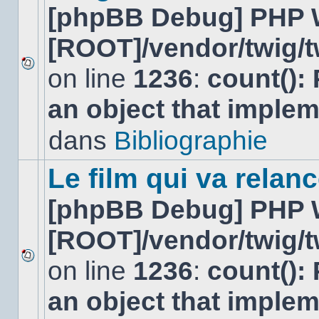
[phpBB Debug] PHP 
[ROOT]/vendor/twig/t
on line
1236
:
count():
Aucun
nouveau
an object that imple
message
non-
lu
dans
Bibliographie
dans
ce
sujet.
Le film qui va relan
[phpBB Debug] PHP 
[ROOT]/vendor/twig/t
on line
1236
:
count():
Aucun
nouveau
an object that imple
message
non-