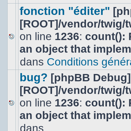
ce
sujet.
fonction "éditer"
[p
[ROOT]/vendor/twig/t
on line
1236
:
count():
Aucun
an object that imple
nouveau
message
non-
dans
Conditions général
lu
dans
ce
bug?
[phpBB Debug]
sujet.
[ROOT]/vendor/twig/t
on line
1236
:
count():
Aucun
an object that imple
nouveau
message
non-
dans
lu