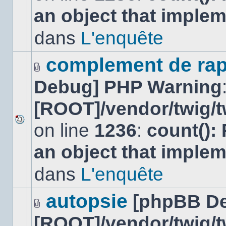
nouveau
an object that imple
message
non-
lu
dans
L'enquête
dans
ce
sujet.
complement de rap
Fichier(s)
Debug] PHP Warning
joint(s)
[ROOT]/vendor/twig/t
on line
1236
:
count():
Aucun
nouveau
an object that imple
message
non-
lu
dans
L'enquête
dans
ce
sujet.
autopsie
[phpBB D
Fichier(s)
[ROOT]/vendor/twig/t
joint(s)