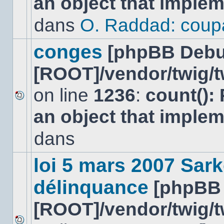
an object that imple
message
non-
dans
O. Raddad: coup
lu
dans
ce
conges
[phpBB Debu
sujet.
[ROOT]/vendor/twig/t
on line
1236
:
count():
Aucun
an object that imple
nouveau
message
non-
dans
lu
dans
ce
loi 5 mars 2007 Sark
sujet.
délinquance
[phpBB
[ROOT]/vendor/twig/t