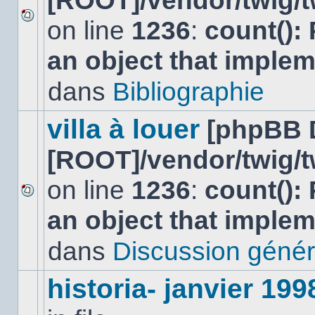
[ROOT]/vendor/twig/t
on line
1236
:
count():
Aucun
nouveau
an object that imple
message
non-
lu
dans
Bibliographie
dans
ce
sujet.
villa à louer
[phpBB 
[ROOT]/vendor/twig/t
on line
1236
:
count():
Aucun
an object that imple
nouveau
message
non-
dans
Discussion génér
lu
dans
ce
historia- janvier 199
sujet.