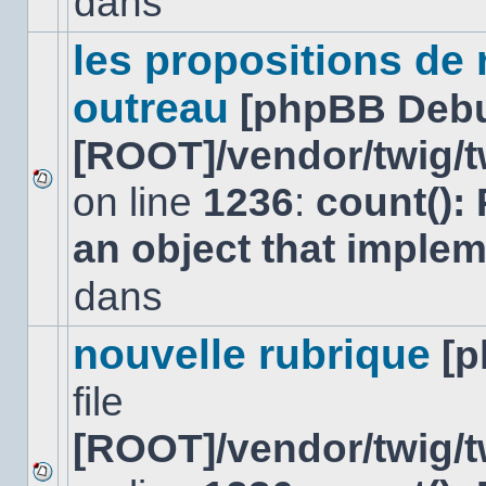
dans
lu
dans
ce
les propositions de
sujet.
outreau
[phpBB Deb
[ROOT]/vendor/twig/t
on line
1236
:
count():
Aucun
nouveau
an object that imple
message
non-
lu
dans
dans
ce
sujet.
nouvelle rubrique
[
file
[ROOT]/vendor/twig/t