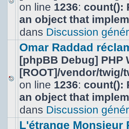
on line
1236
:
count():
Aucun
nouveau
an object that imple
message
non-
lu
dans
Discussion génér
dans
ce
sujet.
Omar Raddad réclame 
[phpBB Debug] PHP 
[ROOT]/vendor/twig/t
on line
1236
:
count():
Aucun
nouveau
an object that imple
message
non-
lu
dans
Discussion génér
dans
ce
sujet.
L'étrange Monsieur 