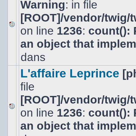
Warning
: in file
[ROOT]/vendor/twig/t
on line
1236
:
count():
Aucun
nouveau
an object that imple
message
non-
lu
dans
dans
ce
sujet.
L'affaire Leprince
[p
file
[ROOT]/vendor/twig/t
on line
1236
:
count():
Aucun
nouveau
an object that imple
message
non-
lu