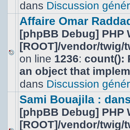
lu
dans
Discussion génér
dans
ce
sujet.
Affaire Omar Radda
[phpBB Debug] PHP 
[ROOT]/vendor/twig/t
on line
1236
:
count():
Aucun
nouveau
an object that imple
message
non-
lu
dans
Discussion génér
dans
ce
sujet.
Sami Bouajila : dan
[phpBB Debug] PHP 
[ROOT]/vendor/twig/t