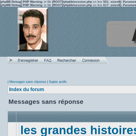
[phpBB Debug] PHP Warning
: in file
[ROOT]/phpbb/session.php
on line
561
:
sizeof(): Parame
[phpBB Debug] PHP Warning
: in file
[ROOT]/phpbb/session.php
on line
617
:
sizeof(): Parame
|
Messages sans réponse
|
Sujets actifs
Index du forum
Messages sans réponse
les grandes histoire