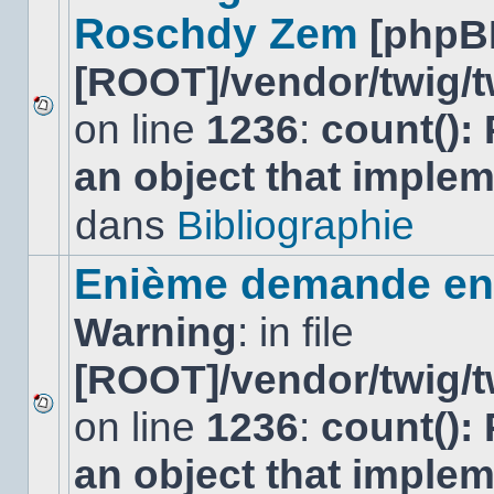
Roschdy Zem
[phpB
[ROOT]/vendor/twig/t
on line
1236
:
count():
Aucun
nouveau
an object that imple
message
non-
lu
dans
Bibliographie
dans
ce
sujet.
Enième demande en 
Warning
: in file
[ROOT]/vendor/twig/t
on line
1236
:
count():
Aucun
nouveau
an object that imple
message
non-