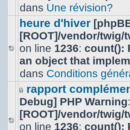
lu
dans
Une révision?
dans
ce
sujet.
heure d'hiver
[phpBB
[ROOT]/vendor/twig/t
on line
1236
:
count():
Aucun
an object that imple
nouveau
message
non-
dans
Conditions général
lu
dans
ce
rapport complément
sujet.
Fichier(s)
Debug] PHP Warning
joint(s)
[ROOT]/vendor/twig/t
on line
1236
:
count():
Aucun