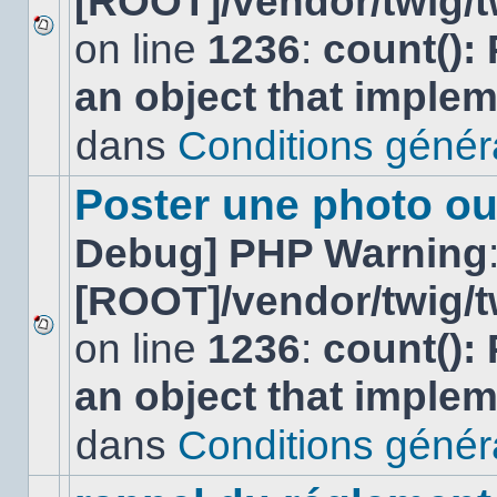
[ROOT]/vendor/twig/t
on line
1236
:
count():
Aucun
nouveau
an object that imple
message
non-
lu
dans
Conditions général
dans
ce
sujet.
Poster une photo ou
Debug] PHP Warning
[ROOT]/vendor/twig/t
on line
1236
:
count():
Aucun
nouveau
an object that imple
message
non-
lu
dans
Conditions général
dans
ce
sujet.