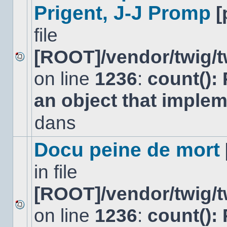
Prigent, J-J Promp
[
file
[ROOT]/vendor/twig/t
Aucun
on line
1236
:
count():
nouveau
message
non-
an object that imple
lu
dans
dans
ce
sujet.
Docu peine de mort
in file
[ROOT]/vendor/twig/t
on line
1236
:
count():
Aucun
nouveau