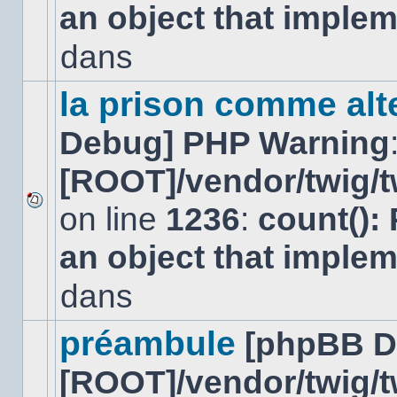
an object that imple
message
non-
lu
dans
dans
ce
sujet.
la prison comme alte
Debug] PHP Warning
[ROOT]/vendor/twig/t
on line
1236
:
count():
Aucun
nouveau
an object that imple
message
non-
lu
dans
dans
ce
sujet.
préambule
[phpBB D
[ROOT]/vendor/twig/t