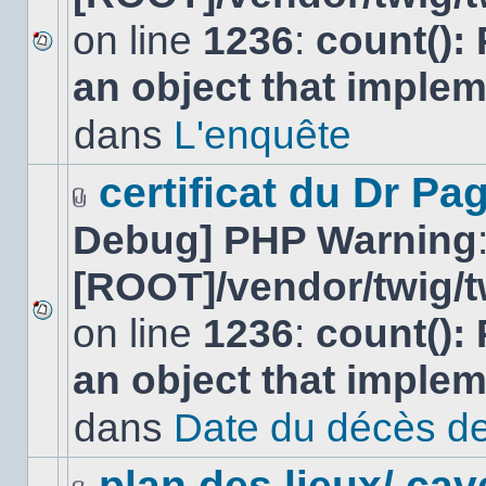
on line
1236
:
count():
Aucun
an object that imple
nouveau
message
non-
dans
L'enquête
lu
dans
ce
certificat du Dr Pag
sujet.
Fichier(s)
Debug] PHP Warning
joint(s)
[ROOT]/vendor/twig/t
on line
1236
:
count():
Aucun
nouveau
an object that imple
message
non-
lu
dans
Date du décès de
dans
ce
sujet.
plan des lieux/ cav