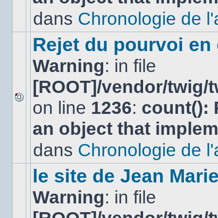
non-
lu
dans
Chronologie de l'af
dans
ce
sujet.
Rejet du pourvoi en
Warning
: in file
[ROOT]/vendor/twig/t
on line
1236
:
count():
Aucun
nouveau
an object that imple
message
non-
lu
dans
Chronologie de l'af
dans
ce
sujet.
le site de Jean Mar
Warning
: in file