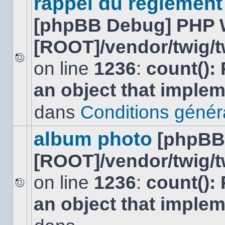
rappel du réglement
[phpBB Debug] PHP 
[ROOT]/vendor/twig/t
on line
1236
:
count():
Aucun
nouveau
an object that imple
message
non-
lu
dans
Conditions général
dans
ce
sujet.
album photo
[phpBB
[ROOT]/vendor/twig/t
on line
1236
:
count():
Aucun
an object that imple
nouveau
message
non-