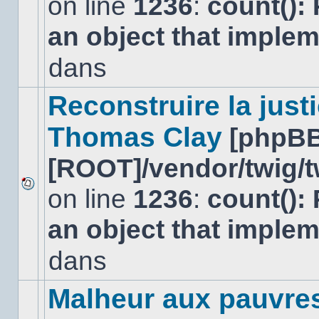
on line
1236
:
count():
Aucun
nouveau
an object that imple
message
non-
lu
dans
dans
ce
sujet.
Reconstruire la just
Thomas Clay
[phpBB
[ROOT]/vendor/twig/t
on line
1236
:
count():
Aucun
nouveau
an object that imple
message
non-
lu
dans
dans
ce
sujet.
Malheur aux pauvre