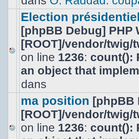
dans
O. Raddad: coup
dans
ce
sujet.
Election présidentiel
[phpBB Debug] PHP 
[ROOT]/vendor/twig/t
on line
1236
:
count():
Aucun
nouveau
an object that imple
message
non-
lu
dans
dans
ce
sujet.
ma position
[phpBB 
[ROOT]/vendor/twig/t
on line
1236
:
count():
Aucun
nouveau