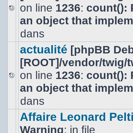
on line
1236
:
count():
Aucun
an object that imple
nouveau
message
non-
dans
lu
dans
ce
actualité
[phpBB Deb
sujet.
[ROOT]/vendor/twig/t
on line
1236
:
count():
Aucun
an object that imple
nouveau
message
non-
dans
lu
dans
ce
Affaire Leonard Pelt
sujet.
Warning
: in file