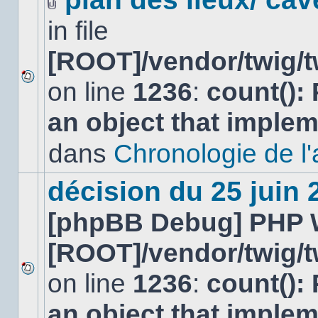
Fichier(s)
in file
joint(s)
[ROOT]/vendor/twig/t
on line
1236
:
count():
Aucun
nouveau
an object that imple
message
non-
lu
dans
Chronologie de l'af
dans
ce
sujet.
décision du 25 juin
[phpBB Debug] PHP 
[ROOT]/vendor/twig/t
on line
1236
:
count():
Aucun
nouveau
an object that imple
message