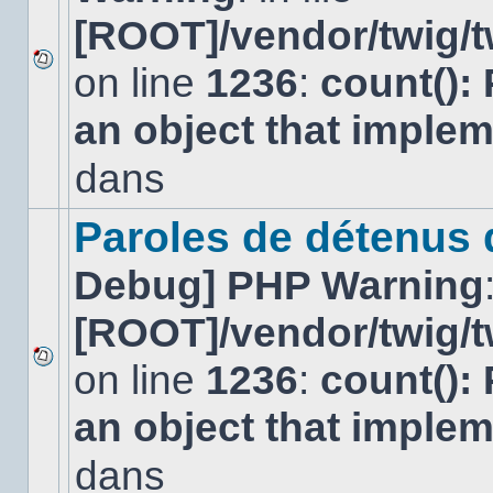
[ROOT]/vendor/twig/t
on line
1236
:
count():
Aucun
nouveau
an object that imple
message
non-
lu
dans
dans
ce
sujet.
Paroles de détenus
Debug] PHP Warning
[ROOT]/vendor/twig/t
on line
1236
:
count():
Aucun
nouveau
an object that imple
message
non-
lu
dans
dans