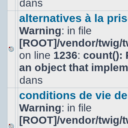
dans
dans
ce
sujet.
alternatives à la pri
Warning
: in file
[ROOT]/vendor/twig/t
on line
1236
:
count():
Aucun
nouveau
an object that imple
message
non-
lu
dans
dans
ce
sujet.
conditions de vie d
Warning
: in file
[ROOT]/vendor/twig/t