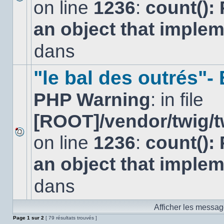
on line
1236
:
count():
Aucun
nouveau
an object that imple
message
non-
lu
dans
dans
ce
sujet.
"le bal des outrés"
PHP Warning
: in file
[ROOT]/vendor/twig/t
on line
1236
:
count():
Aucun
nouveau
an object that imple
message
non-
lu
dans
dans
ce
sujet.
Afficher les messag
Page
1
sur
2
[ 79 résultats trouvés ]