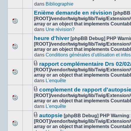
Aucun
dans
dans
Bibliographie
nouveau
ce
message
sujet.
Enième demande en révision
[phpBB
non-
[ROOT]/vendor/twig/twig/lib/Twig/Extension
lu
array or an object that implements Countab
Aucun
dans
dans
Une révision?
nouveau
ce
message
sujet.
heure d'hiver
[phpBB Debug] PHP Warni
non-
[ROOT]/vendor/twig/twig/lib/Twig/Extension
lu
array or an object that implements Countab
Aucun
dans
dans
Conditions générales d'utilisation et infos
nouveau
ce
message
sujet.
rapport complémentaire Drs 02/02
non-
Fichier(s)
[ROOT]/vendor/twig/twig/lib/Twig/Extension
lu
joint(s)
array or an object that implements Countab
Aucun
dans
dans
L'enquête
nouveau
ce
message
sujet.
complement de rapport d'autopsi
non-
Fichier(s)
[ROOT]/vendor/twig/twig/lib/Twig/Extension
lu
joint(s)
array or an object that implements Countab
Aucun
dans
dans
L'enquête
nouveau
ce
message
sujet.
autopsie
[phpBB Debug] PHP Warning
:
non-
Fichier(s)
[ROOT]/vendor/twig/twig/lib/Twig/Extension
lu
joint(s)
array or an object that implements Countab
Aucun
dans