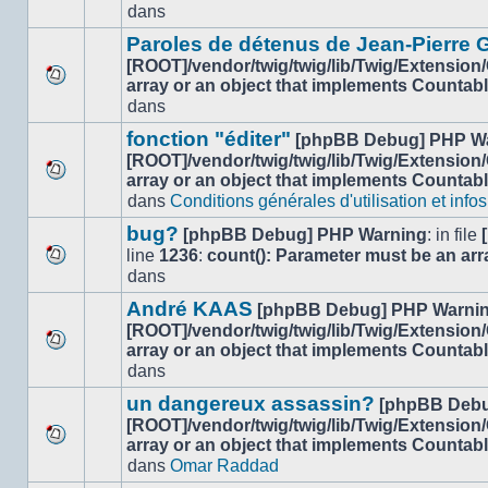
dans
dans
nouveau
ce
message
sujet.
Paroles de détenus de Jean-Pierre
non-
[ROOT]/vendor/twig/twig/lib/Twig/Extension
lu
array or an object that implements Countab
Aucun
dans
dans
nouveau
ce
message
sujet.
fonction "éditer"
[phpBB Debug] PHP W
non-
[ROOT]/vendor/twig/twig/lib/Twig/Extension
lu
array or an object that implements Countab
Aucun
dans
dans
Conditions générales d'utilisation et infos
nouveau
ce
message
sujet.
bug?
[phpBB Debug] PHP Warning
: in file
non-
line
1236
:
count(): Parameter must be an arr
lu
Aucun
dans
dans
nouveau
ce
André KAAS
[phpBB Debug] PHP Warni
message
sujet.
[ROOT]/vendor/twig/twig/lib/Twig/Extension
non-
array or an object that implements Countab
lu
Aucun
dans
dans
nouveau
ce
message
un dangereux assassin?
[phpBB Debu
sujet.
non-
[ROOT]/vendor/twig/twig/lib/Twig/Extension
lu
array or an object that implements Countab
Aucun
dans
dans
Omar Raddad
nouveau
ce