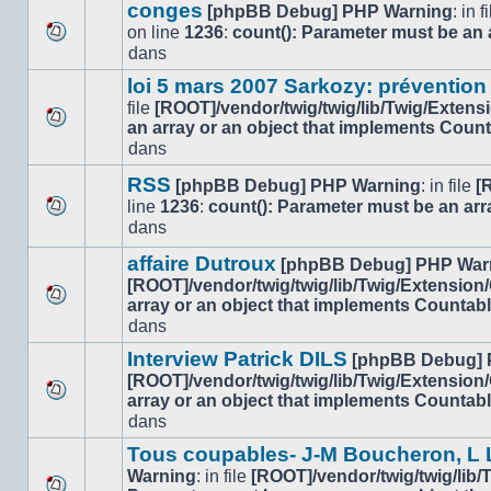
message
sujet.
conges
[phpBB Debug] PHP Warning
: in f
non-
on line
1236
:
count(): Parameter must be an 
lu
Aucun
dans
dans
nouveau
ce
loi 5 mars 2007 Sarkozy: prévention
message
sujet.
file
[ROOT]/vendor/twig/twig/lib/Twig/Extens
non-
an array or an object that implements Coun
lu
Aucun
dans
dans
nouveau
ce
message
RSS
[phpBB Debug] PHP Warning
: in file
[
sujet.
non-
line
1236
:
count(): Parameter must be an arr
lu
Aucun
dans
dans
nouveau
ce
affaire Dutroux
message
[phpBB Debug] PHP War
sujet.
non-
[ROOT]/vendor/twig/twig/lib/Twig/Extension
lu
array or an object that implements Countab
Aucun
dans
dans
nouveau
ce
message
Interview Patrick DILS
[phpBB Debug] 
sujet.
non-
[ROOT]/vendor/twig/twig/lib/Twig/Extension
lu
array or an object that implements Countab
Aucun
dans
dans
nouveau
ce
message
sujet.
Tous coupables- J-M Boucheron, L L
non-
Warning
: in file
[ROOT]/vendor/twig/twig/lib
lu