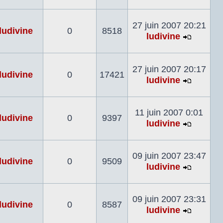
Voir
le
dernier
27 juin 2007 20:21
ludivine
0
8518
messag
ludivine
Voir
le
dernier
27 juin 2007 20:17
ludivine
0
17421
messag
ludivine
Voir
le
dernier
11 juin 2007 0:01
ludivine
0
9397
messag
ludivine
Voir
le
dernier
09 juin 2007 23:47
ludivine
0
9509
messag
ludivine
Voir
le
dernier
09 juin 2007 23:31
ludivine
0
8587
messag
ludivine
Voir