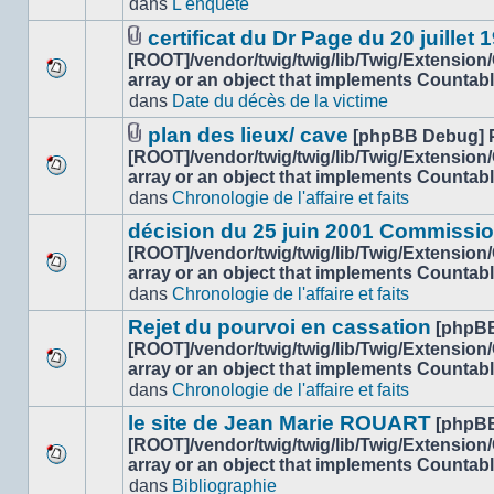
dans
L'enquête
nouveau
ce
message
sujet.
certificat du Dr Page du 20 juillet 
non-
Fichier(s)
[ROOT]/vendor/twig/twig/lib/Twig/Extension
lu
joint(s)
array or an object that implements Countab
Aucun
dans
dans
Date du décès de la victime
nouveau
ce
message
sujet.
plan des lieux/ cave
[phpBB Debug] 
non-
Fichier(s)
[ROOT]/vendor/twig/twig/lib/Twig/Extension
lu
joint(s)
array or an object that implements Countab
Aucun
dans
dans
Chronologie de l'affaire et faits
nouveau
ce
message
sujet.
décision du 25 juin 2001 Commissio
non-
[ROOT]/vendor/twig/twig/lib/Twig/Extension
lu
array or an object that implements Countab
Aucun
dans
dans
Chronologie de l'affaire et faits
nouveau
ce
message
sujet.
Rejet du pourvoi en cassation
[phpB
non-
[ROOT]/vendor/twig/twig/lib/Twig/Extension
lu
array or an object that implements Countab
Aucun
dans
dans
Chronologie de l'affaire et faits
nouveau
ce
message
sujet.
le site de Jean Marie ROUART
[phpB
non-
[ROOT]/vendor/twig/twig/lib/Twig/Extension
lu
array or an object that implements Countab
Aucun
dans
dans
Bibliographie
nouveau