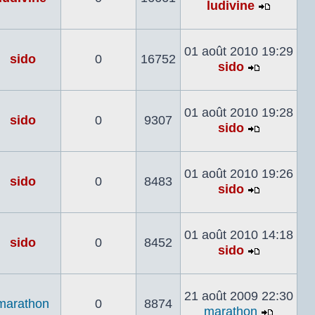
ludivine
Voir
le
dernier
01 août 2010 19:29
sido
0
16752
messag
sido
Voir
le
dernier
01 août 2010 19:28
sido
0
9307
message
sido
Voir
le
dernier
01 août 2010 19:26
sido
0
8483
message
sido
Voir
le
dernier
01 août 2010 14:18
sido
0
8452
message
sido
Voir
le
dernier
21 août 2009 22:30
marathon
0
8874
message
marathon