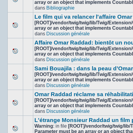
array or an object that implements Countab
Aucun
dans
Bibliographie
nouveau
message
Le film qui va relancer l'affaire Om
non-
[ROOT]/vendor/twig/twig/lib/Twig/Extension
lu
array or an object that implements Countab
Aucun
dans
dans
Discussion générale
nouveau
ce
message
sujet.
Affaire Omar Raddad: bientôt un n
non-
[ROOT]/vendor/twig/twig/lib/Twig/Extension
lu
array or an object that implements Countab
Aucun
dans
dans
Discussion générale
nouveau
ce
message
sujet.
Sami Bouajila : dans la peau d’Oma
non-
[ROOT]/vendor/twig/twig/lib/Twig/Extension
lu
array or an object that implements Countab
Aucun
dans
dans
Discussion générale
nouveau
ce
message
sujet.
Omar Raddad réclame sa réhabilitation
non-
[ROOT]/vendor/twig/twig/lib/Twig/Extension
lu
array or an object that implements Countab
Aucun
dans
dans
Discussion générale
nouveau
ce
message
sujet.
L'étrange Monsieur Raddad un film
non-
Warning
: in file
[ROOT]/vendor/twig/twig/lib
lu
Parameter must be an array or an object th