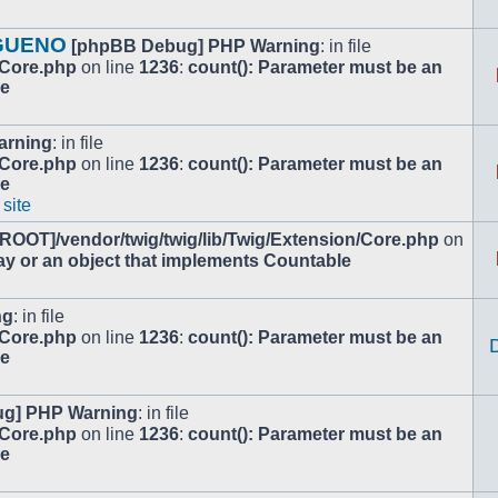
 GUENO
[phpBB Debug] PHP Warning
: in file
/Core.php
on line
1236
:
count(): Parameter must be an
le
arning
: in file
/Core.php
on line
1236
:
count(): Parameter must be an
le
 site
[ROOT]/vendor/twig/twig/lib/Twig/Extension/Core.php
on
ay or an object that implements Countable
ng
: in file
/Core.php
on line
1236
:
count(): Parameter must be an
le
g] PHP Warning
: in file
/Core.php
on line
1236
:
count(): Parameter must be an
le