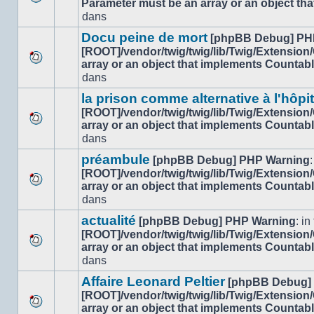
Parameter must be an array or an object th
Aucun
dans
dans
nouveau
ce
message
sujet.
Docu peine de mort
[phpBB Debug] PH
non-
[ROOT]/vendor/twig/twig/lib/Twig/Extension
lu
array or an object that implements Countab
Aucun
dans
dans
nouveau
ce
message
sujet.
la prison comme alternative à l'hôpi
non-
[ROOT]/vendor/twig/twig/lib/Twig/Extension
lu
array or an object that implements Countab
Aucun
dans
dans
nouveau
ce
message
sujet.
préambule
[phpBB Debug] PHP Warning
:
non-
[ROOT]/vendor/twig/twig/lib/Twig/Extension
lu
array or an object that implements Countab
Aucun
dans
dans
nouveau
ce
message
sujet.
actualité
[phpBB Debug] PHP Warning
: in 
non-
[ROOT]/vendor/twig/twig/lib/Twig/Extension
lu
array or an object that implements Countab
Aucun
dans
dans
nouveau
ce
message
sujet.
Affaire Leonard Peltier
[phpBB Debug]
non-
[ROOT]/vendor/twig/twig/lib/Twig/Extension
lu
array or an object that implements Countab
Aucun