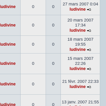
27 mars 2007 0:04
dernier
ludivine
0
0
ludivine
messag
Voir
le
20 mars 2007
dernier
ludivine
0
0
17:34
messag
ludivine
Voir
le
18 mars 2007
dernier
ludivine
0
0
19:55
messag
ludivine
Voir
le
15 mars 2007
dernier
ludivine
0
0
22:26
messag
ludivine
Voir
le
21 févr. 2007 22:33
dernier
ludivine
0
0
ludivine
messag
Voir
le
dernier
13 janv. 2007 21:55
ludivine
0
0
messag