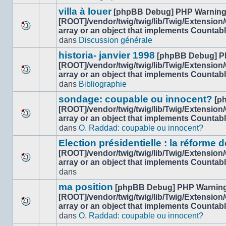
ce
message
sujet.
villa à louer
[phpBB Debug] PHP Warnin
non-
[ROOT]/vendor/twig/twig/lib/Twig/Extension
lu
array or an object that implements Countab
Aucun
dans
dans
Discussion générale
nouveau
ce
message
sujet.
historia- janvier 1998
[phpBB Debug] P
non-
[ROOT]/vendor/twig/twig/lib/Twig/Extension
lu
array or an object that implements Countab
Aucun
dans
dans
Bibliographie
nouveau
ce
message
sujet.
sondage: coupable ou innocent?
[p
non-
[ROOT]/vendor/twig/twig/lib/Twig/Extension
lu
array or an object that implements Countab
Aucun
dans
dans
O. Raddad: coupable ou innocent?
nouveau
ce
message
sujet.
Election présidentielle : la réforme d
non-
[ROOT]/vendor/twig/twig/lib/Twig/Extension
lu
array or an object that implements Countab
Aucun
dans
dans
nouveau
ce
message
sujet.
ma position
[phpBB Debug] PHP Warnin
non-
[ROOT]/vendor/twig/twig/lib/Twig/Extension
lu
array or an object that implements Countab
Aucun
dans
dans
O. Raddad: coupable ou innocent?
nouveau
ce