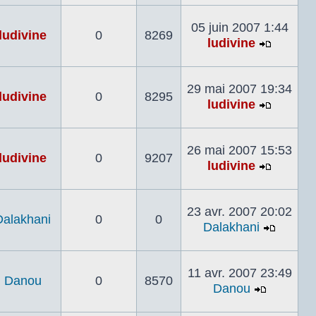
le
dernier
05 juin 2007 1:44
ludivine
0
8269
messag
ludivine
Voir
le
dernier
29 mai 2007 19:34
ludivine
0
8295
messag
ludivine
Voir
le
dernier
26 mai 2007 15:53
ludivine
0
9207
messag
ludivine
Voir
le
dernier
23 avr. 2007 20:02
Dalakhani
0
0
messag
Dalakhani
Voir
le
dernier
11 avr. 2007 23:49
Danou
0
8570
messa
Danou
Voir
le