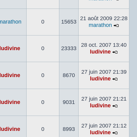
Voir
le
dernier
21 août 2009 22:28
marathon
0
15653
messa
marathon
Voir
le
dernier
28 oct. 2007 13:40
ludivine
0
23333
messa
ludivine
Voir
le
dernier
27 juin 2007 21:39
ludivine
0
8670
messag
ludivine
Voir
le
dernier
27 juin 2007 21:21
ludivine
0
9031
messag
ludivine
Voir
le
dernier
27 juin 2007 21:12
ludivine
0
8993
messag
ludivine