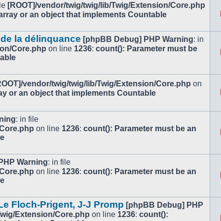
ile
[ROOT]/vendor/twig/twig/lib/Twig/Extension/Core.php
array or an object that implements Countable
 de la délinquance
[phpBB Debug] PHP Warning
: in
ion/Core.php
on line
1236
:
count(): Parameter must be
table
ROOT]/vendor/twig/twig/lib/Twig/Extension/Core.php
on
ay or an object that implements Countable
ning
: in file
/Core.php
on line
1236
:
count(): Parameter must be an
le
PHP Warning
: in file
/Core.php
on line
1236
:
count(): Parameter must be an
le
e Floch-Prigent, J-J Promp
[phpBB Debug] PHP
/Twig/Extension/Core.php
on line
1236
:
count():