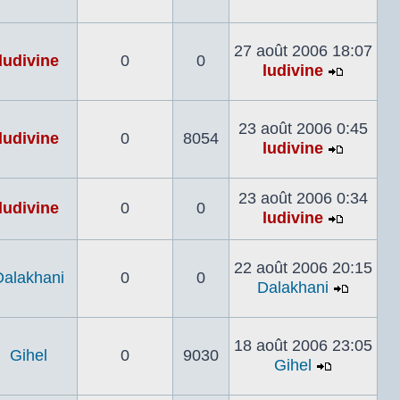
Voir
le
dernier
27 août 2006 18:07
ludivine
0
0
message
ludivine
Voir
le
dernier
23 août 2006 0:45
ludivine
0
8054
messag
ludivine
Voir
le
23 août 2006 0:34
dernier
ludivine
0
0
ludivine
messag
Voir
le
22 août 2006 20:15
dernier
Dalakhani
0
0
Dalakhani
messag
Voir
le
dernier
18 août 2006 23:05
Gihel
0
9030
messa
Gihel
Voir
le