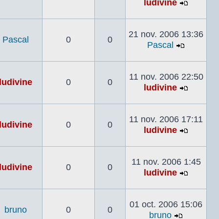
ludivine
Voir
le
dernier
21 nov. 2006 13:36
Pascal
0
0
messag
Pascal
Voir
le
dernier
11 nov. 2006 22:50
ludivine
0
0
messag
ludivine
Voir
le
dernier
11 nov. 2006 17:11
ludivine
0
0
messag
ludivine
Voir
le
dernier
11 nov. 2006 1:45
ludivine
0
0
messag
ludivine
Voir
le
dernier
01 oct. 2006 15:06
bruno
0
0
messag
bruno