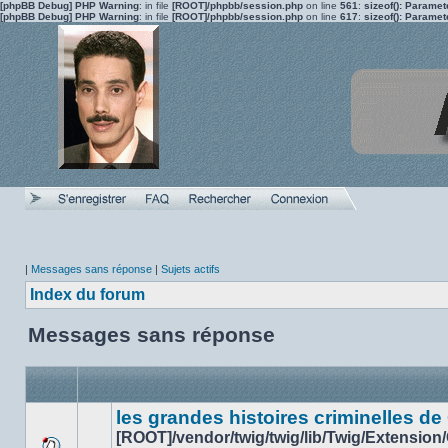
[phpBB Debug] PHP Warning
: in file
[ROOT]/phpbb/session.php
on line
561
:
sizeof(): Parame
[phpBB Debug] PHP Warning
: in file
[ROOT]/phpbb/session.php
on line
617
:
sizeof(): Parame
|
Messages sans réponse
|
Sujets actifs
Index du forum
Messages sans réponse
les grandes histoires criminelles de
[ROOT]/vendor/twig/twig/lib/Twig/Extension