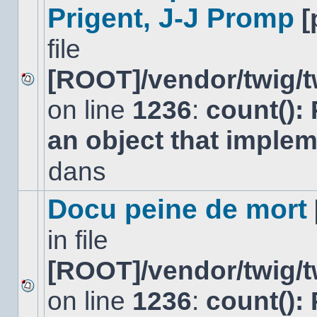
Prigent, J-J Promp
[
file
[ROOT]/vendor/twig/t
Aucun
on line
1236
:
count():
nouveau
message
non-
an object that imple
lu
dans
dans
ce
sujet.
Docu peine de mort
in file
[ROOT]/vendor/twig/t
on line
1236
:
count():
Aucun
nouveau