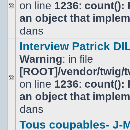
on line
1236
:
count():
Aucun
an object that imple
nouveau
message
non-
dans
lu
dans
ce
Interview Patrick DI
sujet.
Warning
: in file
[ROOT]/vendor/twig/t
on line
1236
:
count():
Aucun
nouveau
an object that imple
message
non-
lu
dans
dans
ce
sujet.
Tous coupables- J-M