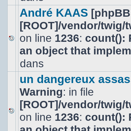
dans
ce
André KAAS
[phpBB
sujet.
[ROOT]/vendor/twig/t
on line
1236
:
count():
Aucun
an object that imple
nouveau
message
non-
dans
lu
dans
ce
un dangereux assas
sujet.
Warning
: in file
[ROOT]/vendor/twig/t
on line
1236
:
count():
Aucun
nouveau
an object that imple
message