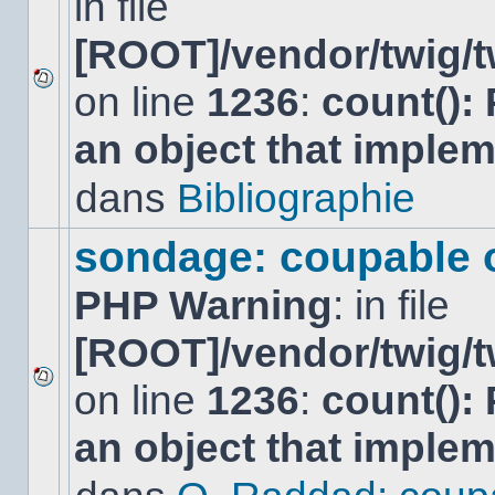
in file
[ROOT]/vendor/twig/t
on line
1236
:
count():
Aucun
nouveau
an object that imple
message
non-
lu
dans
Bibliographie
dans
ce
sujet.
sondage: coupable 
PHP Warning
: in file
[ROOT]/vendor/twig/t
on line
1236
:
count():
Aucun
nouveau
an object that imple
message
non-
lu