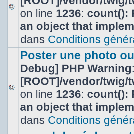
[ROOT]/vendor/twig/t
on line
1236
:
count():
Aucun
nouveau
an object that imple
message
non-
lu
dans
Conditions général
dans
ce
sujet.
Poster une photo ou
Debug] PHP Warning
[ROOT]/vendor/twig/t
on line
1236
:
count():
Aucun
nouveau
an object that imple
message
non-
lu
dans
Conditions général
dans
ce
sujet.