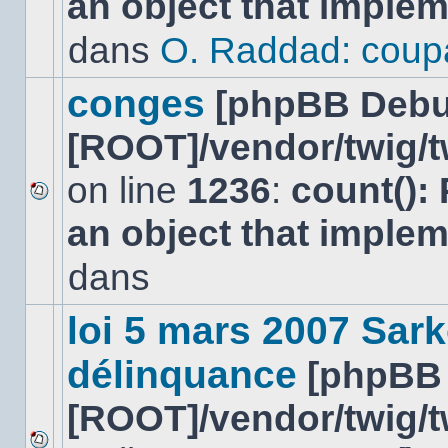
an object that imple
message
non-
dans
O. Raddad: coup
lu
dans
ce
conges
[phpBB Debu
sujet.
[ROOT]/vendor/twig/t
on line
1236
:
count():
Aucun
an object that imple
nouveau
message
non-
dans
lu
dans
ce
loi 5 mars 2007 Sark
sujet.
délinquance
[phpBB
[ROOT]/vendor/twig/t