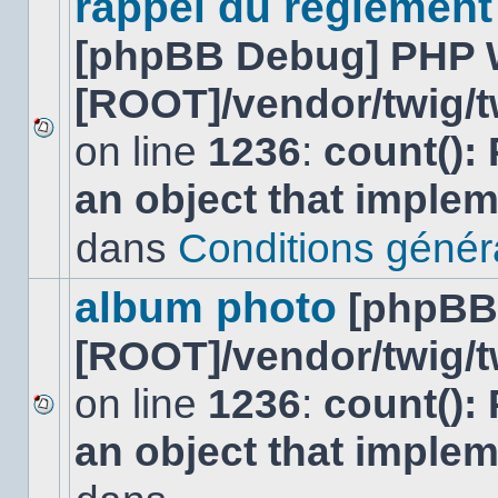
rappel du réglement
[phpBB Debug] PHP 
[ROOT]/vendor/twig/t
on line
1236
:
count():
Aucun
nouveau
an object that imple
message
non-
lu
dans
Conditions général
dans
ce
sujet.
album photo
[phpBB
[ROOT]/vendor/twig/t
on line
1236
:
count():
Aucun
an object that imple
nouveau
message
non-