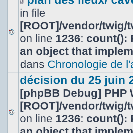
Fichier(s)
in file
joint(s)
[ROOT]/vendor/twig/t
on line
1236
:
count():
Aucun
nouveau
an object that imple
message
non-
lu
dans
Chronologie de l'af
dans
ce
sujet.
décision du 25 juin
[phpBB Debug] PHP 
[ROOT]/vendor/twig/t
on line
1236
:
count():
Aucun
nouveau
an object that imple
message