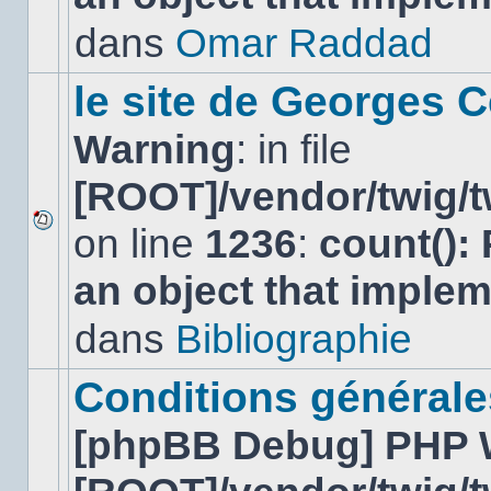
non-
lu
dans
Omar Raddad
dans
ce
sujet.
le site de Georges C
Warning
: in file
[ROOT]/vendor/twig/t
on line
1236
:
count():
Aucun
nouveau
an object that imple
message
non-
lu
dans
Bibliographie
dans
ce
sujet.
Conditions générales
[phpBB Debug] PHP 