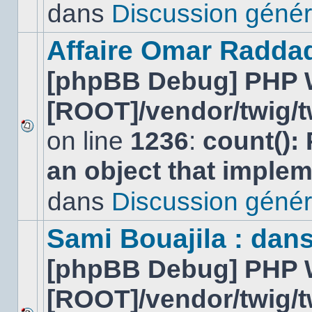
lu
dans
Discussion génér
dans
ce
sujet.
Affaire Omar Radda
[phpBB Debug] PHP 
[ROOT]/vendor/twig/t
on line
1236
:
count():
Aucun
nouveau
an object that imple
message
non-
lu
dans
Discussion génér
dans
ce
sujet.
Sami Bouajila : dan
[phpBB Debug] PHP 
[ROOT]/vendor/twig/t