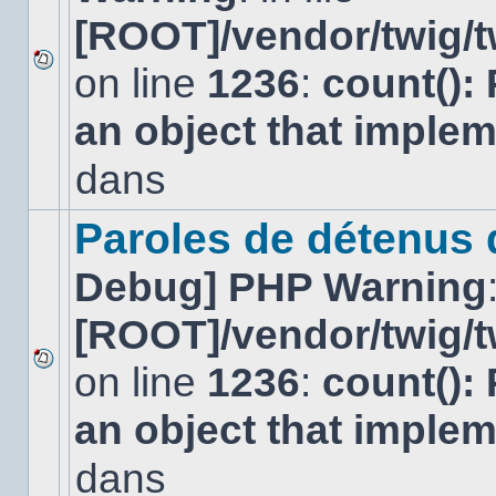
[ROOT]/vendor/twig/t
on line
1236
:
count():
Aucun
nouveau
an object that imple
message
non-
lu
dans
dans
ce
sujet.
Paroles de détenus
Debug] PHP Warning
[ROOT]/vendor/twig/t
on line
1236
:
count():
Aucun
nouveau
an object that imple
message
non-
lu
dans
dans