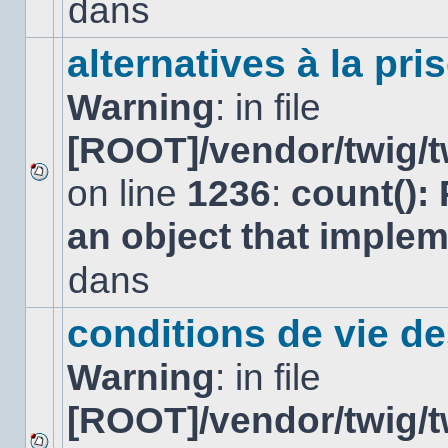
dans
dans
ce
sujet.
alternatives à la pri
Warning
: in file
[ROOT]/vendor/twig/t
on line
1236
:
count():
Aucun
nouveau
an object that imple
message
non-
lu
dans
dans
ce
sujet.
conditions de vie d
Warning
: in file
[ROOT]/vendor/twig/t