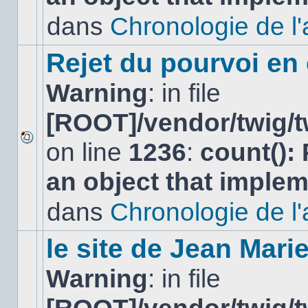
non-
lu
dans
Chronologie de l'af
dans
ce
sujet.
Rejet du pourvoi en
Warning
: in file
[ROOT]/vendor/twig/t
on line
1236
:
count():
Aucun
nouveau
an object that imple
message
non-
lu
dans
Chronologie de l'af
dans
ce
sujet.
le site de Jean Mar
Warning
: in file