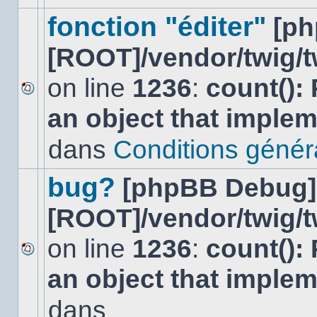
ce
sujet.
fonction "éditer"
[p
[ROOT]/vendor/twig/t
on line
1236
:
count():
Aucun
an object that imple
nouveau
message
non-
dans
Conditions général
lu
dans
ce
bug?
[phpBB Debug]
sujet.
[ROOT]/vendor/twig/t
on line
1236
:
count():
Aucun
an object that imple
nouveau
message
non-
dans
lu