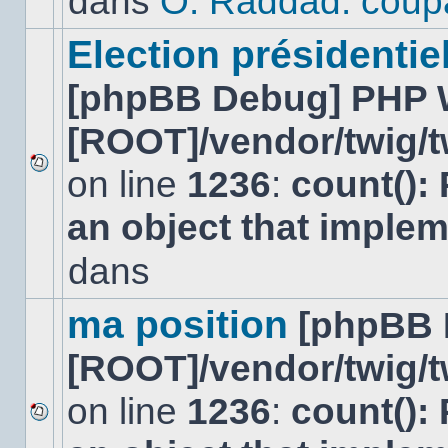
dans
O. Raddad: coup
dans
ce
sujet.
Election présidentiel
[phpBB Debug] PHP 
[ROOT]/vendor/twig/t
on line
1236
:
count():
Aucun
nouveau
an object that imple
message
non-
lu
dans
dans
ce
sujet.
ma position
[phpBB 
[ROOT]/vendor/twig/t
on line
1236
:
count():
Aucun
nouveau