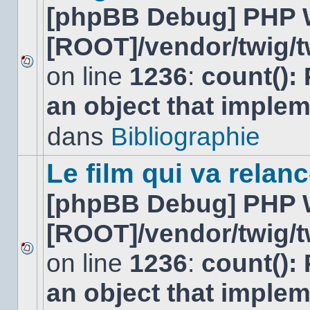
[phpBB Debug] PHP 
[ROOT]/vendor/twig/t
on line
1236
:
count():
Aucun
nouveau
an object that imple
message
non-
lu
dans
Bibliographie
dans
ce
sujet.
Le film qui va relan
[phpBB Debug] PHP 
[ROOT]/vendor/twig/t
on line
1236
:
count():
Aucun
nouveau
an object that imple
message
non-