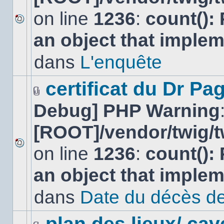
on line
1236
:
count():
Aucun
an object that imple
nouveau
message
non-
dans
L'enquête
lu
dans
ce
certificat du Dr Pag
sujet.
Fichier(s)
Debug] PHP Warning
joint(s)
[ROOT]/vendor/twig/t
on line
1236
:
count():
Aucun
nouveau
an object that imple
message
non-
lu
dans
Date du décès de
dans
ce
sujet.
plan des lieux/ cav