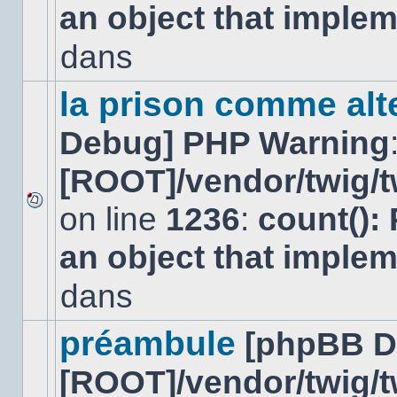
an object that imple
message
non-
lu
dans
dans
ce
sujet.
la prison comme alte
Debug] PHP Warning
[ROOT]/vendor/twig/t
on line
1236
:
count():
Aucun
nouveau
an object that imple
message
non-
lu
dans
dans
ce
sujet.
préambule
[phpBB D
[ROOT]/vendor/twig/t