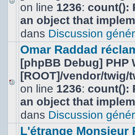
on line
1236
:
count():
Aucun
nouveau
an object that imple
message
non-
lu
dans
Discussion génér
dans
ce
sujet.
Omar Raddad réclame 
[phpBB Debug] PHP 
[ROOT]/vendor/twig/t
on line
1236
:
count():
Aucun
nouveau
an object that imple
message
non-
lu
dans
Discussion génér
dans
ce
sujet.
L'étrange Monsieur 