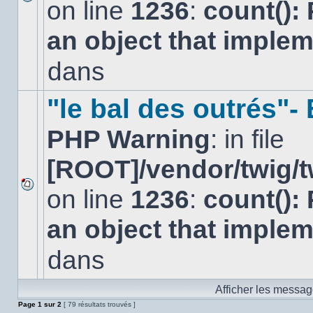
on line
1236
:
count():
Aucun
nouveau
an object that imple
message
non-
lu
dans
dans
ce
sujet.
"le bal des outrés"
PHP Warning
: in file
[ROOT]/vendor/twig/t
on line
1236
:
count():
Aucun
nouveau
an object that imple
message
non-
lu
dans
dans
ce
sujet.
Afficher les messag
Page
1
sur
2
[ 79 résultats trouvés ]