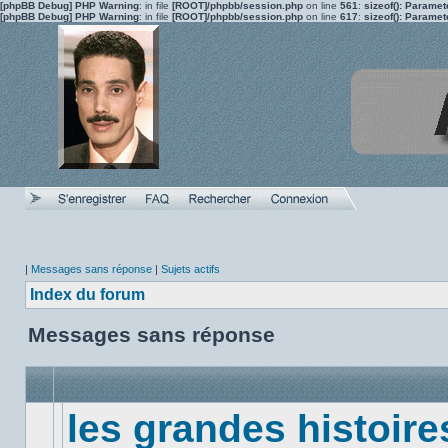
[phpBB Debug] PHP Warning
: in file
[ROOT]/phpbb/session.php
on line
561
:
sizeof(): Parame
[phpBB Debug] PHP Warning
: in file
[ROOT]/phpbb/session.php
on line
617
:
sizeof(): Parame
|
Messages sans réponse
|
Sujets actifs
Index du forum
Messages sans réponse
les grandes histoire