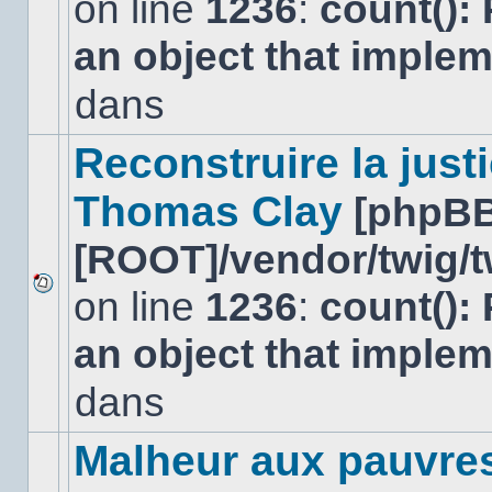
on line
1236
:
count():
Aucun
nouveau
an object that imple
message
non-
lu
dans
dans
ce
sujet.
Reconstruire la just
Thomas Clay
[phpBB
[ROOT]/vendor/twig/t
on line
1236
:
count():
Aucun
nouveau
an object that imple
message
non-
lu
dans
dans
ce
sujet.
Malheur aux pauvre