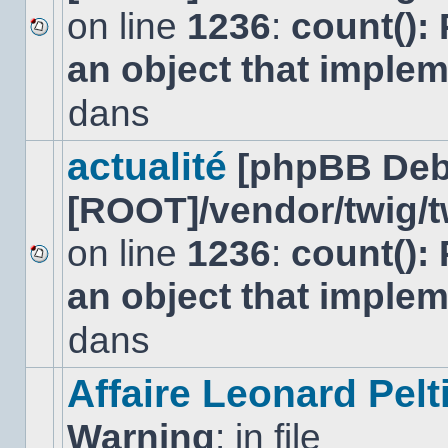
on line
1236
:
count():
Aucun
an object that imple
nouveau
message
non-
dans
lu
dans
ce
actualité
[phpBB Deb
sujet.
[ROOT]/vendor/twig/t
on line
1236
:
count():
Aucun
an object that imple
nouveau
message
non-
dans
lu
dans
ce
Affaire Leonard Pelt
sujet.
Warning
: in file