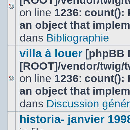
[ROOT]/vendor/twig/t
on line
1236
:
count():
Aucun
nouveau
an object that imple
message
non-
lu
dans
Bibliographie
dans
ce
sujet.
villa à louer
[phpBB 
[ROOT]/vendor/twig/t
on line
1236
:
count():
Aucun
an object that imple
nouveau
message
non-
dans
Discussion génér
lu
dans
ce
historia- janvier 199
sujet.