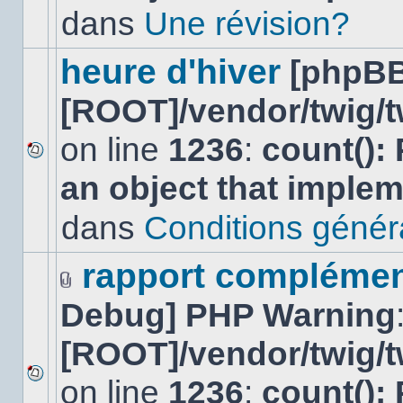
lu
dans
Une révision?
dans
ce
sujet.
heure d'hiver
[phpBB
[ROOT]/vendor/twig/t
on line
1236
:
count():
Aucun
an object that imple
nouveau
message
non-
dans
Conditions général
lu
dans
ce
rapport complément
sujet.
Fichier(s)
Debug] PHP Warning
joint(s)
[ROOT]/vendor/twig/t
on line
1236
:
count():
Aucun