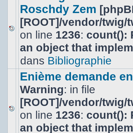
Roschdy Zem
[phpB
[ROOT]/vendor/twig/t
on line
1236
:
count():
Aucun
nouveau
an object that imple
message
non-
lu
dans
Bibliographie
dans
ce
sujet.
Enième demande en 
Warning
: in file
[ROOT]/vendor/twig/t
on line
1236
:
count():
Aucun
nouveau
an object that imple
message
non-