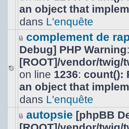
nouveau
an object that imple
message
non-
lu
dans
L'enquête
dans
ce
sujet.
complement de rap
Fichier(s)
Debug] PHP Warning
joint(s)
[ROOT]/vendor/twig/t
on line
1236
:
count():
Aucun
nouveau
an object that imple
message
non-
lu
dans
L'enquête
dans
ce
sujet.
autopsie
[phpBB D
Fichier(s)
[ROOT]/vendor/twig/t
joint(s)