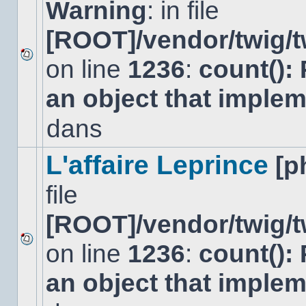
Warning
: in file
[ROOT]/vendor/twig/t
on line
1236
:
count():
Aucun
nouveau
an object that imple
message
non-
lu
dans
dans
ce
sujet.
L'affaire Leprince
[p
file
[ROOT]/vendor/twig/t
on line
1236
:
count():
Aucun
nouveau
an object that imple
message
non-
lu