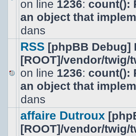
on line
1236
:
count():
Aucun
nouveau
an object that imple
message
non-
lu
dans
dans
ce
sujet.
RSS
[phpBB Debug] 
[ROOT]/vendor/twig/t
on line
1236
:
count():
Aucun
an object that imple
nouveau
message
non-
dans
lu
dans
ce
affaire Dutroux
[php
sujet.
[ROOT]/vendor/twig/t