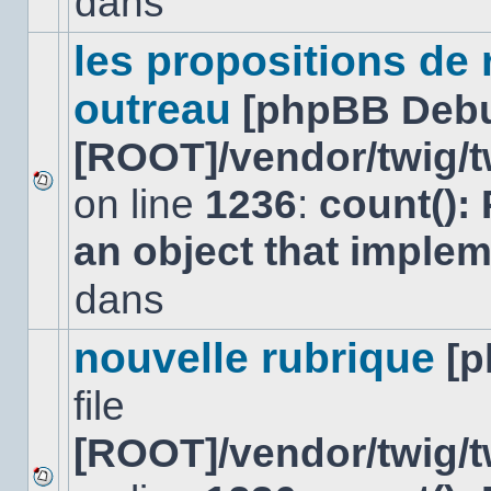
dans
lu
dans
ce
les propositions de
sujet.
outreau
[phpBB Deb
[ROOT]/vendor/twig/t
on line
1236
:
count():
Aucun
nouveau
an object that imple
message
non-
lu
dans
dans
ce
sujet.
nouvelle rubrique
[
file
[ROOT]/vendor/twig/t