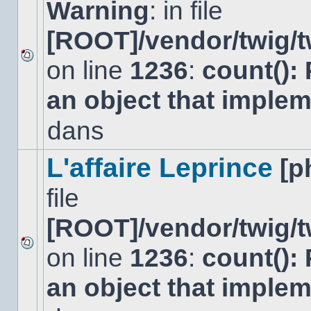
Warning
: in file
[ROOT]/vendor/twig/t
on line
1236
:
count():
Aucun
nouveau
an object that imple
message
non-
lu
dans
dans
ce
sujet.
L'affaire Leprince
[p
file
[ROOT]/vendor/twig/t
on line
1236
:
count():
Aucun
nouveau
an object that imple
message
non-
lu