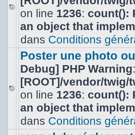
[ROOT]/vendor/twig/t
on line
1236
:
count():
Aucun
nouveau
an object that imple
message
non-
lu
dans
Conditions général
dans
ce
sujet.
Poster une photo ou
Debug] PHP Warning
[ROOT]/vendor/twig/t
on line
1236
:
count():
Aucun
nouveau
an object that imple
message
non-
lu
dans
Conditions général
dans
ce
sujet.