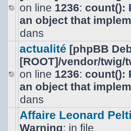
on line
1236
:
count():
Aucun
an object that imple
nouveau
message
non-
dans
lu
dans
ce
actualité
[phpBB Deb
sujet.
[ROOT]/vendor/twig/t
on line
1236
:
count():
Aucun
an object that imple
nouveau
message
non-
dans
lu
dans
ce
Affaire Leonard Pelt
sujet.
Warning
: in file