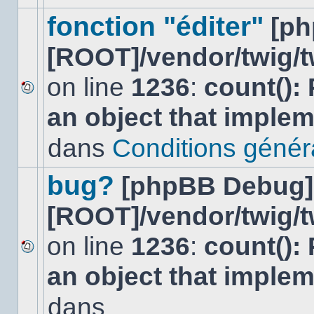
ce
sujet.
fonction "éditer"
[p
[ROOT]/vendor/twig/t
on line
1236
:
count():
Aucun
an object that imple
nouveau
message
non-
dans
Conditions général
lu
dans
ce
bug?
[phpBB Debug]
sujet.
[ROOT]/vendor/twig/t
on line
1236
:
count():
Aucun
an object that imple
nouveau
message
non-
dans
lu