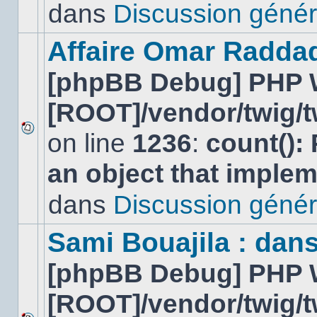
lu
dans
Discussion génér
dans
ce
sujet.
Affaire Omar Radda
[phpBB Debug] PHP 
[ROOT]/vendor/twig/t
on line
1236
:
count():
Aucun
nouveau
an object that imple
message
non-
lu
dans
Discussion génér
dans
ce
sujet.
Sami Bouajila : dan
[phpBB Debug] PHP 
[ROOT]/vendor/twig/t