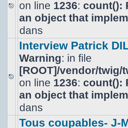
on line
1236
:
count():
Aucun
an object that imple
nouveau
message
non-
dans
lu
dans
ce
Interview Patrick DI
sujet.
Warning
: in file
[ROOT]/vendor/twig/t
on line
1236
:
count():
Aucun
nouveau
an object that imple
message
non-
lu
dans
dans
ce
sujet.
Tous coupables- J-M