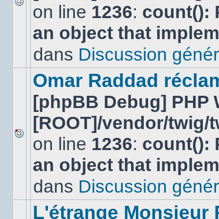
on line
1236
:
count():
Aucun
nouveau
an object that imple
message
non-
lu
dans
Discussion génér
dans
ce
sujet.
Omar Raddad réclame 
[phpBB Debug] PHP 
[ROOT]/vendor/twig/t
on line
1236
:
count():
Aucun
nouveau
an object that imple
message
non-
lu
dans
Discussion génér
dans
ce
sujet.
L'étrange Monsieur 