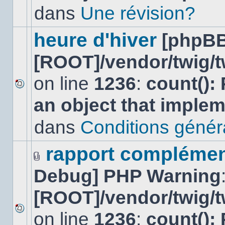
lu
dans
Une révision?
dans
ce
sujet.
heure d'hiver
[phpBB
[ROOT]/vendor/twig/t
on line
1236
:
count():
Aucun
an object that imple
nouveau
message
non-
dans
Conditions général
lu
dans
ce
rapport complément
sujet.
Fichier(s)
Debug] PHP Warning
joint(s)
[ROOT]/vendor/twig/t
on line
1236
:
count():
Aucun