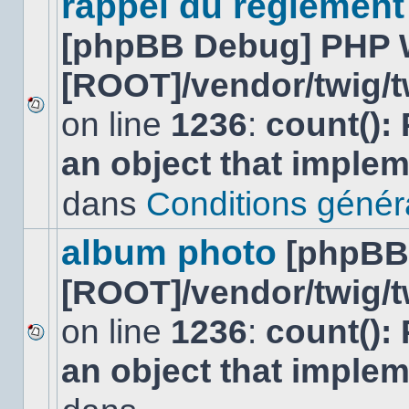
rappel du réglement
[phpBB Debug] PHP 
[ROOT]/vendor/twig/t
on line
1236
:
count():
Aucun
nouveau
an object that imple
message
non-
lu
dans
Conditions général
dans
ce
sujet.
album photo
[phpBB
[ROOT]/vendor/twig/t
on line
1236
:
count():
Aucun
an object that imple
nouveau
message
non-