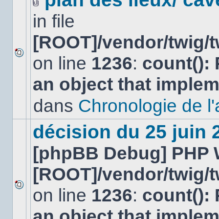
Fichier(s)
in file
joint(s)
[ROOT]/vendor/twig/t
on line
1236
:
count():
Aucun
nouveau
an object that imple
message
non-
lu
dans
Chronologie de l'af
dans
ce
sujet.
décision du 25 juin
[phpBB Debug] PHP 
[ROOT]/vendor/twig/t
on line
1236
:
count():
Aucun
nouveau
an object that imple
message