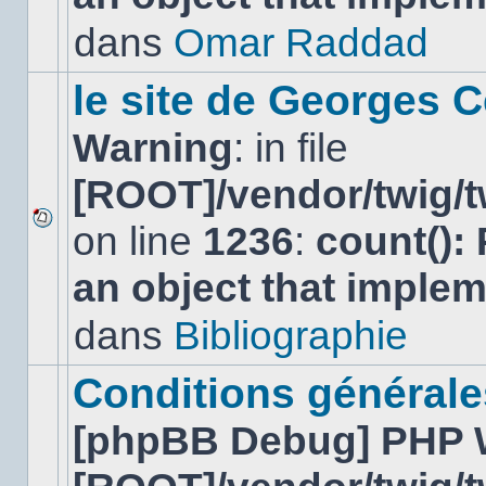
non-
lu
dans
Omar Raddad
dans
ce
sujet.
le site de Georges C
Warning
: in file
[ROOT]/vendor/twig/t
on line
1236
:
count():
Aucun
nouveau
an object that imple
message
non-
lu
dans
Bibliographie
dans
ce
sujet.
Conditions générales
[phpBB Debug] PHP 