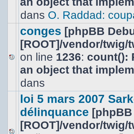
an object that imple
message
non-
dans
O. Raddad: coup
lu
dans
ce
conges
[phpBB Debu
sujet.
[ROOT]/vendor/twig/t
on line
1236
:
count():
Aucun
an object that imple
nouveau
message
non-
dans
lu
dans
ce
loi 5 mars 2007 Sark
sujet.
délinquance
[phpBB
[ROOT]/vendor/twig/t