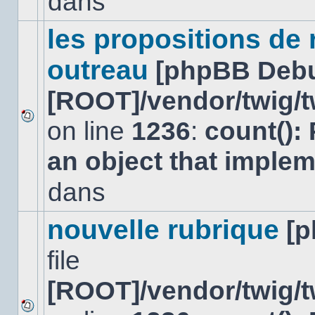
dans
lu
dans
ce
les propositions de
sujet.
outreau
[phpBB Deb
[ROOT]/vendor/twig/t
on line
1236
:
count():
Aucun
nouveau
an object that imple
message
non-
lu
dans
dans
ce
sujet.
nouvelle rubrique
[
file
[ROOT]/vendor/twig/t