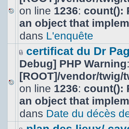
on line
1236
:
count():
Aucun
an object that imple
nouveau
message
non-
dans
L'enquête
lu
dans
ce
certificat du Dr Pag
sujet.
Fichier(s)
Debug] PHP Warning
joint(s)
[ROOT]/vendor/twig/t
on line
1236
:
count():
Aucun
nouveau
an object that imple
message
non-
lu
dans
Date du décès de
dans
ce
sujet.
plan des lieux/ cav