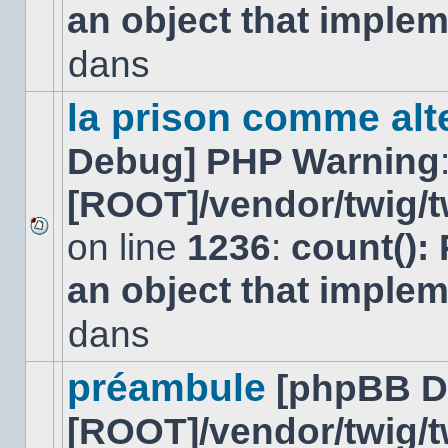
an object that imple
message
non-
lu
dans
dans
ce
sujet.
la prison comme alte
Debug] PHP Warning
[ROOT]/vendor/twig/t
on line
1236
:
count():
Aucun
nouveau
an object that imple
message
non-
lu
dans
dans
ce
sujet.
préambule
[phpBB D
[ROOT]/vendor/twig/t