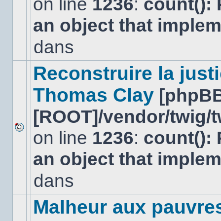
on line
1236
:
count():
Aucun
nouveau
an object that imple
message
non-
lu
dans
dans
ce
sujet.
Reconstruire la just
Thomas Clay
[phpBB
[ROOT]/vendor/twig/t
on line
1236
:
count():
Aucun
nouveau
an object that imple
message
non-
lu
dans
dans
ce
sujet.
Malheur aux pauvre