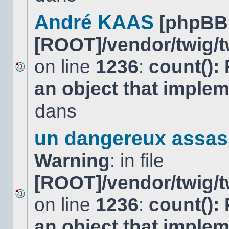
dans
ce
André KAAS
[phpBB
sujet.
[ROOT]/vendor/twig/t
on line
1236
:
count():
Aucun
an object that imple
nouveau
message
non-
dans
lu
dans
ce
un dangereux assas
sujet.
Warning
: in file
[ROOT]/vendor/twig/t
on line
1236
:
count():
Aucun
nouveau
an object that imple
message