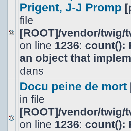
Prigent, J-J Promp
[
file
[ROOT]/vendor/twig/t
Aucun
on line
1236
:
count():
nouveau
message
non-
an object that imple
lu
dans
dans
ce
sujet.
Docu peine de mort
in file
[ROOT]/vendor/twig/t
on line
1236
:
count():
Aucun
nouveau