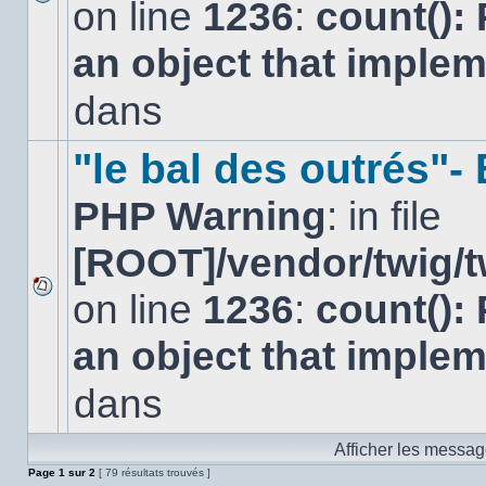
on line
1236
:
count():
Aucun
nouveau
an object that imple
message
non-
lu
dans
dans
ce
sujet.
"le bal des outrés"
PHP Warning
: in file
[ROOT]/vendor/twig/t
on line
1236
:
count():
Aucun
nouveau
an object that imple
message
non-
lu
dans
dans
ce
sujet.
Afficher les messag
Page
1
sur
2
[ 79 résultats trouvés ]