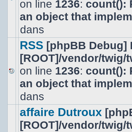
on line
1236
:
count():
Aucun
nouveau
an object that imple
message
non-
lu
dans
dans
ce
sujet.
RSS
[phpBB Debug] 
[ROOT]/vendor/twig/t
on line
1236
:
count():
Aucun
an object that imple
nouveau
message
non-
dans
lu
dans
ce
affaire Dutroux
[php
sujet.
[ROOT]/vendor/twig/t