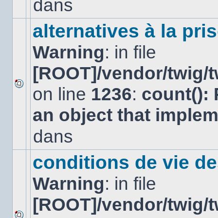
dans
dans
ce
sujet.
alternatives à la pri
Warning
: in file
[ROOT]/vendor/twig/t
on line
1236
:
count():
Aucun
nouveau
an object that imple
message
non-
lu
dans
dans
ce
sujet.
conditions de vie d
Warning
: in file
[ROOT]/vendor/twig/t