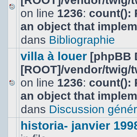
[ROOT]/vendor/twig/t
on line
1236
:
count():
Aucun
nouveau
an object that imple
message
non-
lu
dans
Bibliographie
dans
ce
sujet.
villa à louer
[phpBB 
[ROOT]/vendor/twig/t
on line
1236
:
count():
Aucun
an object that imple
nouveau
message
non-
dans
Discussion génér
lu
dans
ce
historia- janvier 199
sujet.