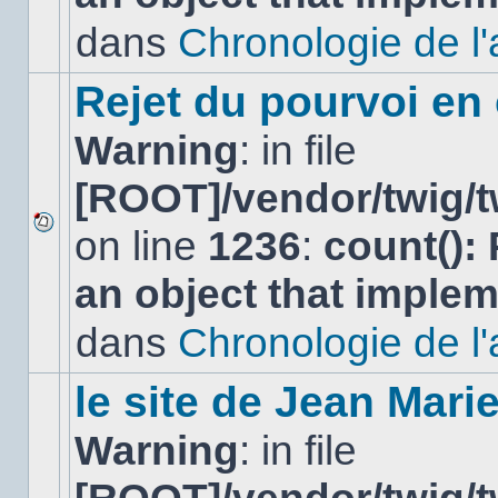
non-
lu
dans
Chronologie de l'af
dans
ce
sujet.
Rejet du pourvoi en
Warning
: in file
[ROOT]/vendor/twig/t
on line
1236
:
count():
Aucun
nouveau
an object that imple
message
non-
lu
dans
Chronologie de l'af
dans
ce
sujet.
le site de Jean Mar
Warning
: in file