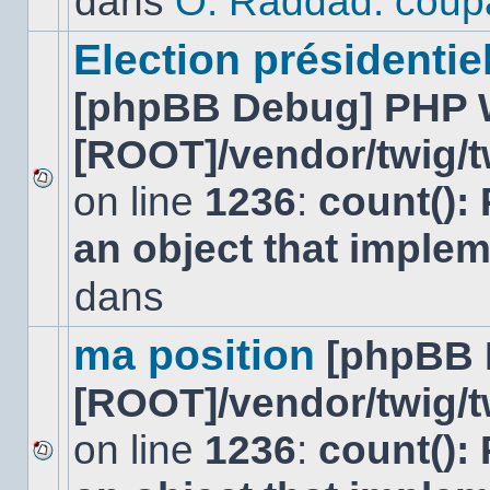
dans
O. Raddad: coup
dans
ce
sujet.
Election présidentiel
[phpBB Debug] PHP 
[ROOT]/vendor/twig/t
on line
1236
:
count():
Aucun
nouveau
an object that imple
message
non-
lu
dans
dans
ce
sujet.
ma position
[phpBB 
[ROOT]/vendor/twig/t
on line
1236
:
count():
Aucun
nouveau