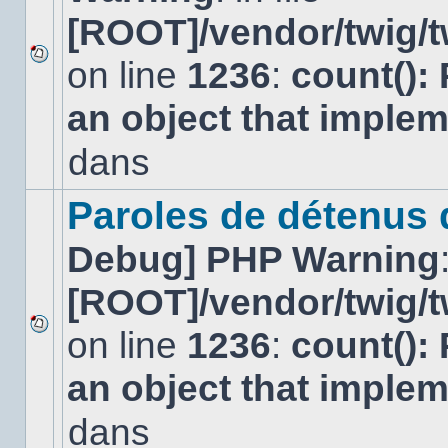
[ROOT]/vendor/twig/t
on line
1236
:
count():
Aucun
nouveau
an object that imple
message
non-
lu
dans
dans
ce
sujet.
Paroles de détenus
Debug] PHP Warning
[ROOT]/vendor/twig/t
on line
1236
:
count():
Aucun
nouveau
an object that imple
message
non-
lu
dans
dans