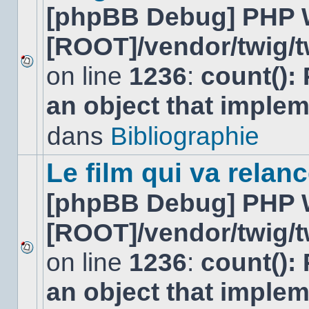
[phpBB Debug] PHP 
[ROOT]/vendor/twig/t
on line
1236
:
count():
Aucun
nouveau
an object that imple
message
non-
lu
dans
Bibliographie
dans
ce
sujet.
Le film qui va relan
[phpBB Debug] PHP 
[ROOT]/vendor/twig/t
on line
1236
:
count():
Aucun
nouveau
an object that imple
message
non-