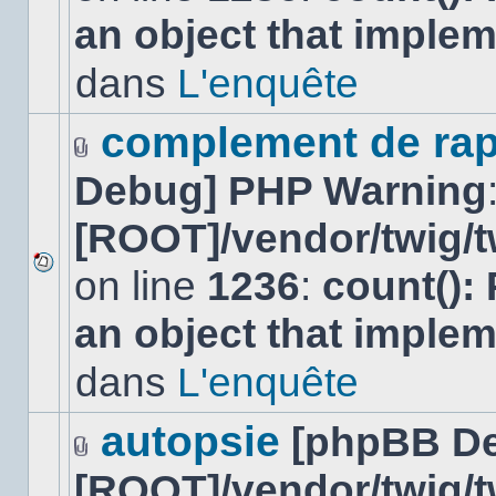
nouveau
an object that imple
message
non-
lu
dans
L'enquête
dans
ce
sujet.
complement de rap
Fichier(s)
Debug] PHP Warning
joint(s)
[ROOT]/vendor/twig/t
on line
1236
:
count():
Aucun
nouveau
an object that imple
message
non-
lu
dans
L'enquête
dans
ce
sujet.
autopsie
[phpBB D
Fichier(s)
[ROOT]/vendor/twig/t
joint(s)