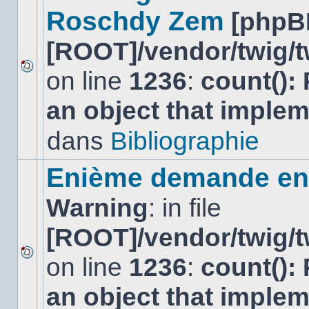
Roschdy Zem
[phpB
[ROOT]/vendor/twig/t
on line
1236
:
count():
Aucun
nouveau
an object that imple
message
non-
lu
dans
Bibliographie
dans
ce
sujet.
Enième demande en 
Warning
: in file
[ROOT]/vendor/twig/t
on line
1236
:
count():
Aucun
nouveau
an object that imple
message
non-