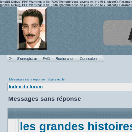
[phpBB Debug] PHP Warning
: in file
[ROOT]/phpbb/session.php
on line
561
:
sizeof(): Parame
[phpBB Debug] PHP Warning
: in file
[ROOT]/phpbb/session.php
on line
617
:
sizeof(): Parame
|
Messages sans réponse
|
Sujets actifs
Index du forum
Messages sans réponse
les grandes histoire