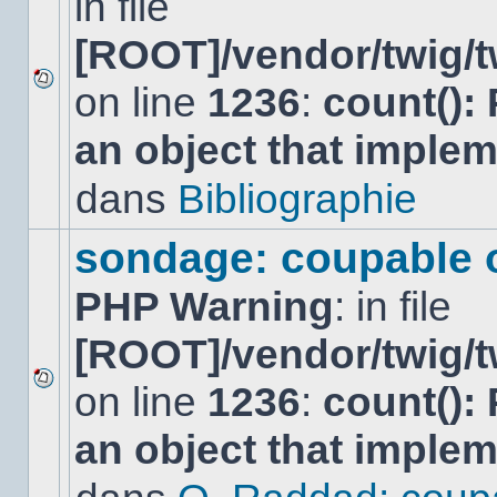
in file
[ROOT]/vendor/twig/t
on line
1236
:
count():
Aucun
nouveau
an object that imple
message
non-
lu
dans
Bibliographie
dans
ce
sujet.
sondage: coupable 
PHP Warning
: in file
[ROOT]/vendor/twig/t
on line
1236
:
count():
Aucun
nouveau
an object that imple
message
non-
lu