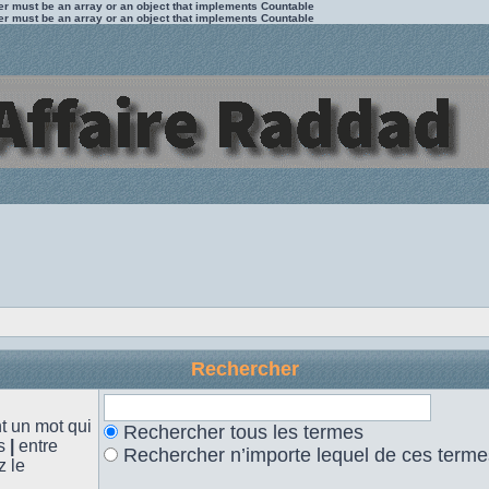
ter must be an array or an object that implements Countable
ter must be an array or an object that implements Countable
Rechercher
 un mot qui
Rechercher tous les termes
es
|
entre
Rechercher n’importe lequel de ces terme
z le
.