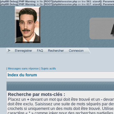
[phpBB Debug] PHP Warning
: in file
[ROOT]/phpbb/session.php
on line
561
:
sizeof(): Parame
[phpBB Debug] PHP Warning
: in file
[ROOT]/phpbb/session.php
on line
617
:
sizeof(): Parame
|
Messages sans réponse
|
Sujets actifs
Index du forum
Recherche par mots-clés :
Placez un
+
devant un mot qui doit être trouvé et un
-
devant
doit être exclu. Saisissez une suite de mots séparés par d
crochets si uniquement un des mots doit être trouvé. Utilise
caractère « * » comme joker pour des recherches partielles