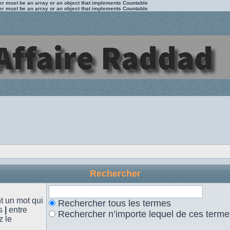
ter must be an array or an object that implements Countable
ter must be an array or an object that implements Countable
Rechercher
 un mot qui
Rechercher tous les termes
es
|
entre
Rechercher n’importe lequel de ces terme
z le
.