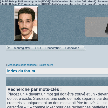
[phpBB Debug] PHP Warning
: in file
[ROOT]/phpbb/session.php
on line
561
:
sizeof(): Parame
[phpBB Debug] PHP Warning
: in file
[ROOT]/phpbb/session.php
on line
617
:
sizeof(): Parame
|
Messages sans réponse
|
Sujets actifs
Index du forum
Recherche par mots-clés :
Placez un
+
devant un mot qui doit être trouvé et un
-
devant
doit être exclu. Saisissez une suite de mots séparés par d
crochets si uniquement un des mots doit être trouvé. Utilise
caractère « * » comme joker pour des recherches partielles