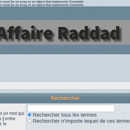
ter must be an array or an object that implements Countable
ter must be an array or an object that implements Countable
Rechercher
 un mot qui
Rechercher tous les termes
es
|
entre
Rechercher n’importe lequel de ces terme
z le
.