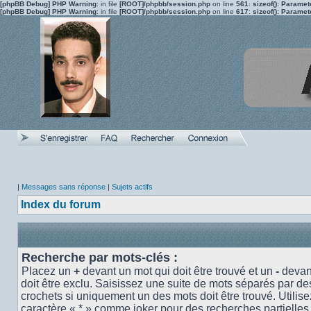
[phpBB Debug] PHP Warning
: in file
[ROOT]/phpbb/session.php
on line
561
:
sizeof(): Parame
[phpBB Debug] PHP Warning
: in file
[ROOT]/phpbb/session.php
on line
617
:
sizeof(): Parame
|
Messages sans réponse
|
Sujets actifs
Index du forum
Recherche par mots-clés :
Placez un
+
devant un mot qui doit être trouvé et un
-
devant
doit être exclu. Saisissez une suite de mots séparés par d
crochets si uniquement un des mots doit être trouvé. Utilise
caractère « * » comme joker pour des recherches partielles