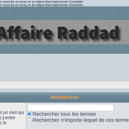
ter must be an array or an object that implements Countable
ter must be an array or an object that implements Countable
Rechercher
 un mot qui
Rechercher tous les termes
es
|
entre
Rechercher n’importe lequel de ces terme
z le
.