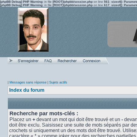
[phpBB Debug] PHP Warning
: in file
[ROOT]/phpbb/session.php
on line
561
:
sizeof(): Parame
[phpBB Debug] PHP Warning
: in file
[ROOT]/phpbb/session.php
on line
617
:
sizeof(): Parame
|
Messages sans réponse
|
Sujets actifs
Index du forum
Recherche par mots-clés :
Placez un
+
devant un mot qui doit être trouvé et un
-
devant
doit être exclu. Saisissez une suite de mots séparés par d
crochets si uniquement un des mots doit être trouvé. Utilise
caractère « * » comme joker pour des recherches partielles