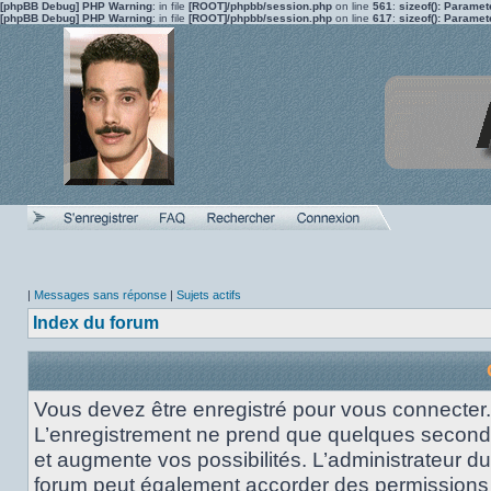
[phpBB Debug] PHP Warning
: in file
[ROOT]/phpbb/session.php
on line
561
:
sizeof(): Parame
[phpBB Debug] PHP Warning
: in file
[ROOT]/phpbb/session.php
on line
617
:
sizeof(): Parame
|
Messages sans réponse
|
Sujets actifs
Index du forum
Vous devez être enregistré pour vous connecter.
L’enregistrement ne prend que quelques secon
et augmente vos possibilités. L’administrateur du
forum peut également accorder des permissions