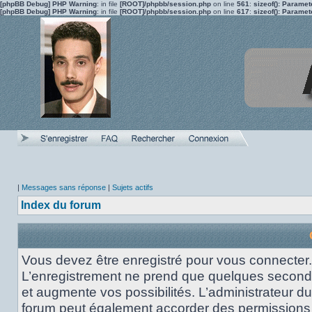
[phpBB Debug] PHP Warning
: in file
[ROOT]/phpbb/session.php
on line
561
:
sizeof(): Parame
[phpBB Debug] PHP Warning
: in file
[ROOT]/phpbb/session.php
on line
617
:
sizeof(): Parame
|
Messages sans réponse
|
Sujets actifs
Index du forum
Vous devez être enregistré pour vous connecter.
L’enregistrement ne prend que quelques secon
et augmente vos possibilités. L’administrateur du
forum peut également accorder des permissions