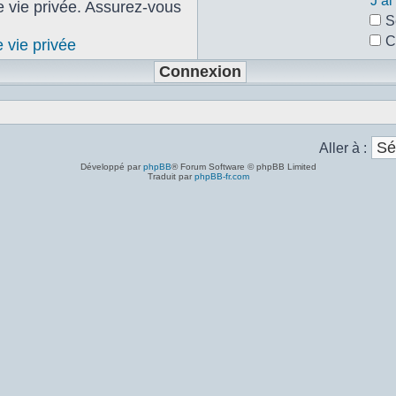
J’a
de vie privée. Assurez-vous
S
C
e vie privée
Aller à :
Développé par
phpBB
® Forum Software © phpBB Limited
Traduit par
phpBB-fr.com