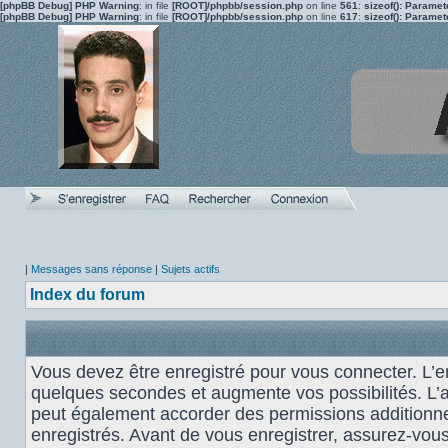
[phpBB Debug] PHP Warning
: in file
[ROOT]/phpbb/session.php
on line
561
:
sizeof(): Parame
[phpBB Debug] PHP Warning
: in file
[ROOT]/phpbb/session.php
on line
617
:
sizeof(): Parame
|
Messages sans réponse
|
Sujets actifs
Index du forum
Vous devez être enregistré pour vous connecter. L’
quelques secondes et augmente vos possibilités. L’
peut également accorder des permissions additionnel
enregistrés. Avant de vous enregistrer, assurez-vou