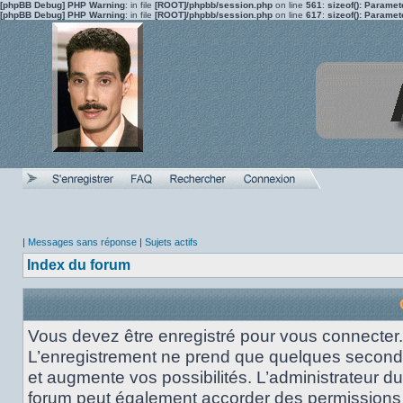
[phpBB Debug] PHP Warning
: in file
[ROOT]/phpbb/session.php
on line
561
:
sizeof(): Parame
[phpBB Debug] PHP Warning
: in file
[ROOT]/phpbb/session.php
on line
617
:
sizeof(): Parame
|
Messages sans réponse
|
Sujets actifs
Index du forum
Vous devez être enregistré pour vous connecter.
L’enregistrement ne prend que quelques secon
et augmente vos possibilités. L’administrateur du
forum peut également accorder des permissions