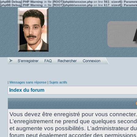
[phpBB Debug] PHP Warning
: in file
[ROOT]/phpbb/session.php
on line
561
:
sizeof(): Parame
[phpBB Debug] PHP Warning
: in file
[ROOT]/phpbb/session.php
on line
617
:
sizeof(): Parame
|
Messages sans réponse
|
Sujets actifs
Index du forum
Vous devez être enregistré pour vous connecter.
L’enregistrement ne prend que quelques secon
et augmente vos possibilités. L’administrateur du
forum peut également accorder des permissions