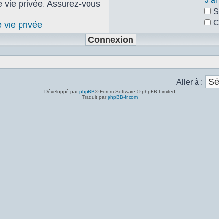
J’a
de vie privée. Assurez-vous
S
C
e vie privée
Aller à :
Développé par
phpBB
® Forum Software © phpBB Limited
Traduit par
phpBB-fr.com