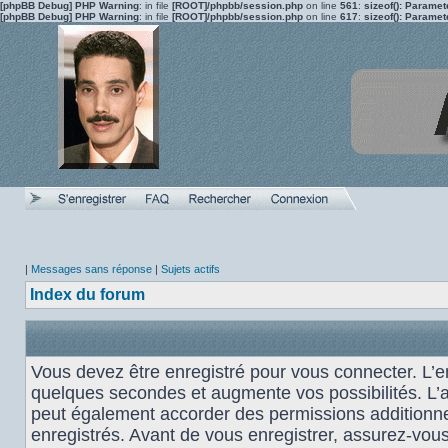
[phpBB Debug] PHP Warning
: in file
[ROOT]/phpbb/session.php
on line
561
:
sizeof(): Parame
[phpBB Debug] PHP Warning
: in file
[ROOT]/phpbb/session.php
on line
617
:
sizeof(): Parame
|
Messages sans réponse
|
Sujets actifs
Index du forum
Vous devez être enregistré pour vous connecter. L’
quelques secondes et augmente vos possibilités. L’
peut également accorder des permissions additionnel
enregistrés. Avant de vous enregistrer, assurez-vou