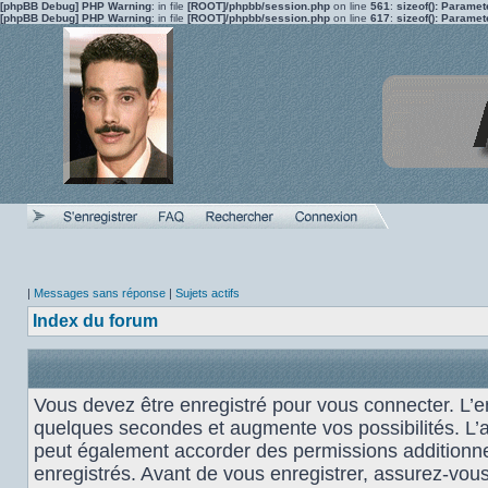
[phpBB Debug] PHP Warning
: in file
[ROOT]/phpbb/session.php
on line
561
:
sizeof(): Parame
[phpBB Debug] PHP Warning
: in file
[ROOT]/phpbb/session.php
on line
617
:
sizeof(): Parame
|
Messages sans réponse
|
Sujets actifs
Index du forum
Vous devez être enregistré pour vous connecter. L’
quelques secondes et augmente vos possibilités. L’
peut également accorder des permissions additionnel
enregistrés. Avant de vous enregistrer, assurez-vou