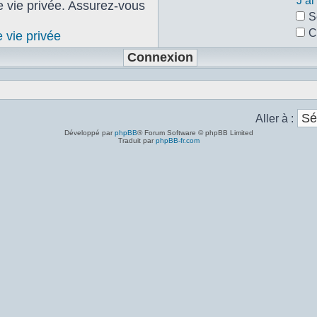
J’a
de vie privée. Assurez-vous
S
C
e vie privée
Aller à :
Développé par
phpBB
® Forum Software © phpBB Limited
Traduit par
phpBB-fr.com