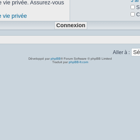
J’a
de vie privée. Assurez-vous
S
C
e vie privée
Aller à :
Développé par
phpBB
® Forum Software © phpBB Limited
Traduit par
phpBB-fr.com