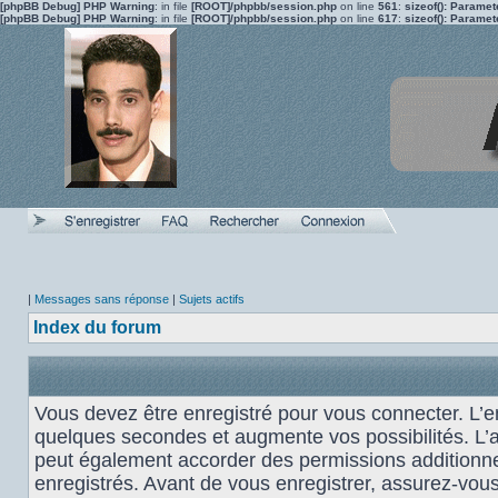
[phpBB Debug] PHP Warning
: in file
[ROOT]/phpbb/session.php
on line
561
:
sizeof(): Parame
[phpBB Debug] PHP Warning
: in file
[ROOT]/phpbb/session.php
on line
617
:
sizeof(): Parame
|
Messages sans réponse
|
Sujets actifs
Index du forum
Vous devez être enregistré pour vous connecter. L’
quelques secondes et augmente vos possibilités. L’
peut également accorder des permissions additionnel
enregistrés. Avant de vous enregistrer, assurez-vou