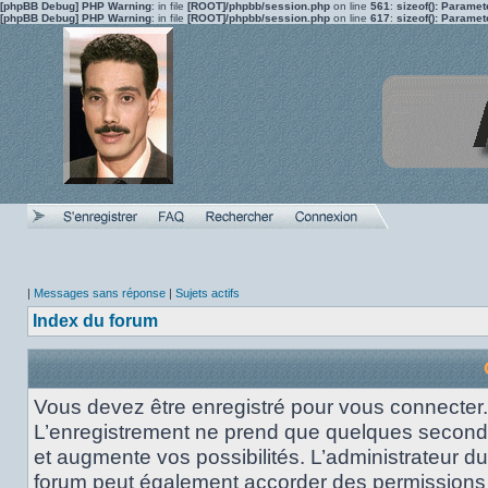
[phpBB Debug] PHP Warning
: in file
[ROOT]/phpbb/session.php
on line
561
:
sizeof(): Parame
[phpBB Debug] PHP Warning
: in file
[ROOT]/phpbb/session.php
on line
617
:
sizeof(): Parame
|
Messages sans réponse
|
Sujets actifs
Index du forum
Vous devez être enregistré pour vous connecter.
L’enregistrement ne prend que quelques secon
et augmente vos possibilités. L’administrateur du
forum peut également accorder des permissions