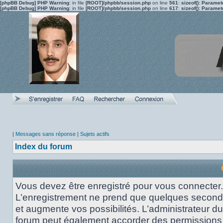
[phpBB Debug] PHP Warning
: in file
[ROOT]/phpbb/session.php
on line
561
:
sizeof(): Parame
[phpBB Debug] PHP Warning
: in file
[ROOT]/phpbb/session.php
on line
617
:
sizeof(): Parame
|
Messages sans réponse
|
Sujets actifs
Index du forum
Vous devez être enregistré pour vous connecter.
L’enregistrement ne prend que quelques secon
et augmente vos possibilités. L’administrateur du
forum peut également accorder des permissions