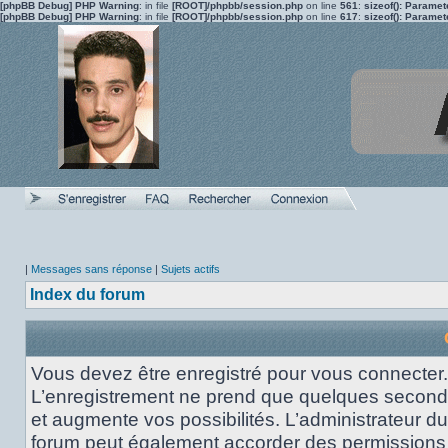
[phpBB Debug] PHP Warning
: in file
[ROOT]/phpbb/session.php
on line
561
:
sizeof(): Parame
[phpBB Debug] PHP Warning
: in file
[ROOT]/phpbb/session.php
on line
617
:
sizeof(): Parame
|
Messages sans réponse
|
Sujets actifs
Index du forum
Vous devez être enregistré pour vous connecter.
L’enregistrement ne prend que quelques secon
et augmente vos possibilités. L’administrateur du
forum peut également accorder des permissions