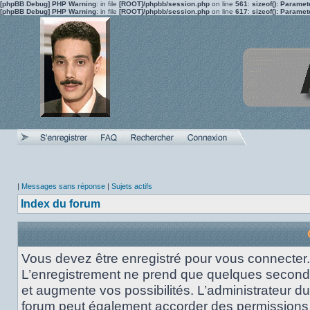
[phpBB Debug] PHP Warning
: in file
[ROOT]/phpbb/session.php
on line
561
:
sizeof(): Parame
[phpBB Debug] PHP Warning
: in file
[ROOT]/phpbb/session.php
on line
617
:
sizeof(): Parame
|
Messages sans réponse
|
Sujets actifs
Index du forum
Vous devez être enregistré pour vous connecter.
L’enregistrement ne prend que quelques secon
et augmente vos possibilités. L’administrateur du
forum peut également accorder des permissions