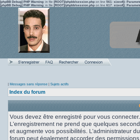
[phpBB Debug] PHP Warning
: in file
[ROOT]/phpbb/session.php
on line
561
:
sizeof(): Parame
[phpBB Debug] PHP Warning
: in file
[ROOT]/phpbb/session.php
on line
617
:
sizeof(): Parame
|
Messages sans réponse
|
Sujets actifs
Index du forum
Vous devez être enregistré pour vous connecter.
L’enregistrement ne prend que quelques secon
et augmente vos possibilités. L’administrateur du
forum peut également accorder des permissions