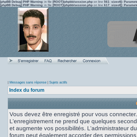
[phpBB Debug] PHP Warning
: in file
[ROOT]/phpbb/session.php
on line
561
:
sizeof(): Parame
[phpBB Debug] PHP Warning
: in file
[ROOT]/phpbb/session.php
on line
617
:
sizeof(): Parame
|
Messages sans réponse
|
Sujets actifs
Index du forum
Vous devez être enregistré pour vous connecter.
L’enregistrement ne prend que quelques secon
et augmente vos possibilités. L’administrateur du
forum peut également accorder des permissions