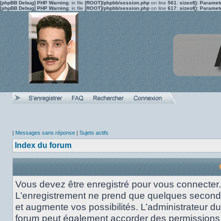
[phpBB Debug] PHP Warning
: in file
[ROOT]/phpbb/session.php
on line
561
:
sizeof(): Parame
[phpBB Debug] PHP Warning
: in file
[ROOT]/phpbb/session.php
on line
617
:
sizeof(): Parame
|
Messages sans réponse
|
Sujets actifs
Index du forum
Vous devez être enregistré pour vous connecter.
L’enregistrement ne prend que quelques secon
et augmente vos possibilités. L’administrateur du
forum peut également accorder des permissions