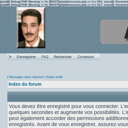
[phpBB Debug] PHP Warning
: in file
[ROOT]/phpbb/session.php
on line
561
:
sizeof(): Parame
[phpBB Debug] PHP Warning
: in file
[ROOT]/phpbb/session.php
on line
617
:
sizeof(): Parame
|
Messages sans réponse
|
Sujets actifs
Index du forum
Vous devez être enregistré pour vous connecter. L’
quelques secondes et augmente vos possibilités. L’
peut également accorder des permissions additionnel
enregistrés. Avant de vous enregistrer, assurez-vou