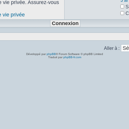
J’a
de vie privée. Assurez-vous
S
C
e vie privée
Aller à :
Développé par
phpBB
® Forum Software © phpBB Limited
Traduit par
phpBB-fr.com