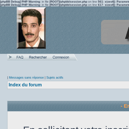
[phpBB Debug] PHP Warning
: in file
[ROOT]/phpbb/session.php
on line
561
:
sizeof(): Parame
[phpBB Debug] PHP Warning
: in file
[ROOT]/phpbb/session.php
on line
617
:
sizeof(): Parame
|
Messages sans réponse
|
Sujets actifs
Index du forum
- E