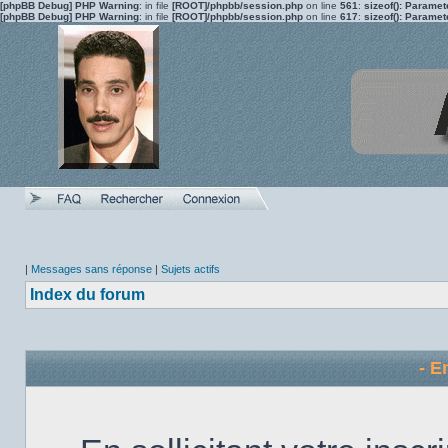
[phpBB Debug] PHP Warning
: in file
[ROOT]/phpbb/session.php
on line
561
:
sizeof(): Parame
[phpBB Debug] PHP Warning
: in file
[ROOT]/phpbb/session.php
on line
617
:
sizeof(): Parame
|
Messages sans réponse
|
Sujets actifs
Index du forum
- E