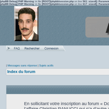
[phpBB Debug] PHP Warning
: in file
[ROOT]/phpbb/session.php
on line
561
:
sizeof(): Parame
[phpBB Debug] PHP Warning
: in file
[ROOT]/phpbb/session.php
on line
617
:
sizeof(): Parame
|
Messages sans réponse
|
Sujets actifs
Index du forum
En sollicitant votre inscription au forum «
l’affaire Christian RANUCCI qui n’a d’autre 