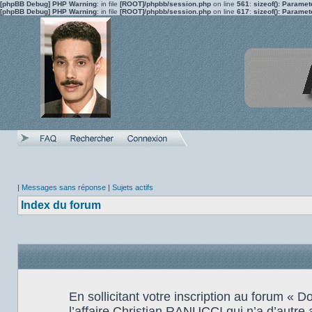
[phpBB Debug] PHP Warning
: in file
[ROOT]/phpbb/session.php
on line
561
:
sizeof(): Parame
[phpBB Debug] PHP Warning
: in file
[ROOT]/phpbb/session.php
on line
617
:
sizeof(): Parame
|
Messages sans réponse
|
Sujets actifs
Index du forum
En sollicitant votre inscription au forum «
l’affaire Christian RANUCCI qui n’a d’autre 