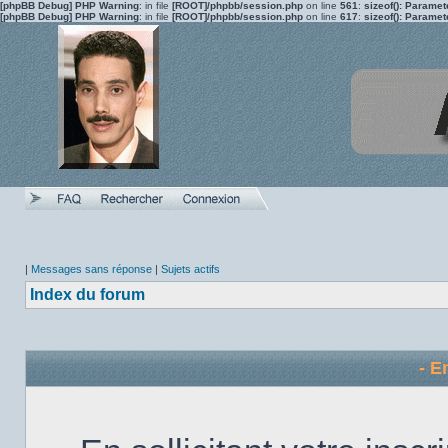
[phpBB Debug] PHP Warning
: in file
[ROOT]/phpbb/session.php
on line
561
:
sizeof(): Parame
[phpBB Debug] PHP Warning
: in file
[ROOT]/phpbb/session.php
on line
617
:
sizeof(): Parame
|
Messages sans réponse
|
Sujets actifs
Index du forum
- E