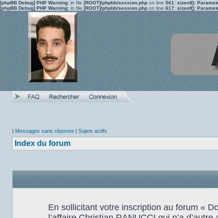
[phpBB Debug] PHP Warning
: in file
[ROOT]/phpbb/session.php
on line
561
:
sizeof(): Parame
[phpBB Debug] PHP Warning
: in file
[ROOT]/phpbb/session.php
on line
617
:
sizeof(): Parame
|
Messages sans réponse
|
Sujets actifs
Index du forum
En sollicitant votre inscription au forum «
l’affaire Christian RANUCCI qui n’a d’autre 