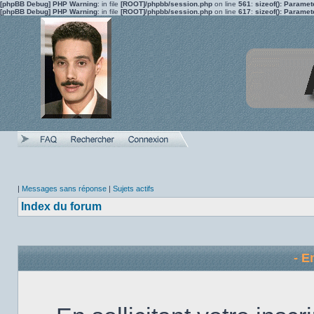
[phpBB Debug] PHP Warning
: in file
[ROOT]/phpbb/session.php
on line
561
:
sizeof(): Parame
[phpBB Debug] PHP Warning
: in file
[ROOT]/phpbb/session.php
on line
617
:
sizeof(): Parame
|
Messages sans réponse
|
Sujets actifs
Index du forum
- E