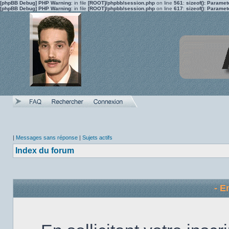
[phpBB Debug] PHP Warning
: in file
[ROOT]/phpbb/session.php
on line
561
:
sizeof(): Parame
[phpBB Debug] PHP Warning
: in file
[ROOT]/phpbb/session.php
on line
617
:
sizeof(): Parame
|
Messages sans réponse
|
Sujets actifs
Index du forum
- E