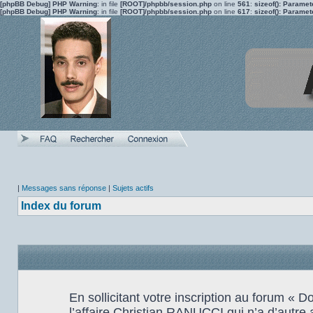
[phpBB Debug] PHP Warning
: in file
[ROOT]/phpbb/session.php
on line
561
:
sizeof(): Parame
[phpBB Debug] PHP Warning
: in file
[ROOT]/phpbb/session.php
on line
617
:
sizeof(): Parame
|
Messages sans réponse
|
Sujets actifs
Index du forum
En sollicitant votre inscription au forum «
l’affaire Christian RANUCCI qui n’a d’autre 